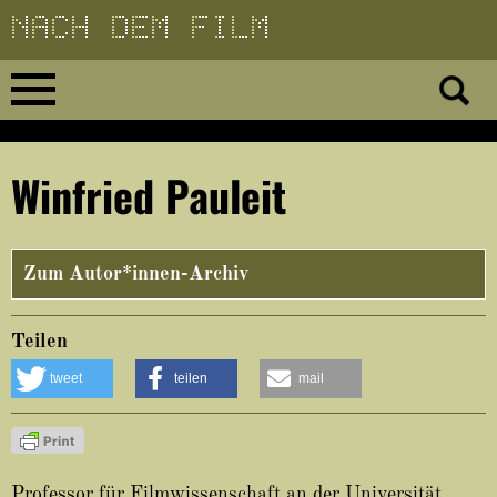
Direkt
zum
Inhalt
Home
Winfried Pauleit
No 23
No 01–22
Zum Autor*innen-Archiv
Essays
Teilen
tweet
teilen
mail
Reviews
Archiv
Professor für Filmwissenschaft an der Universität