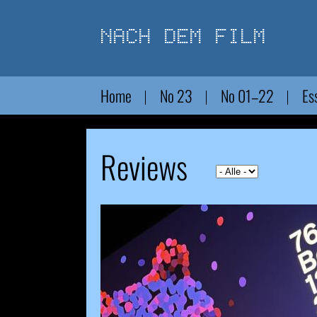
Direkt
zum
Inhalt
Home
No 23
No 01–22
Es
Reviews