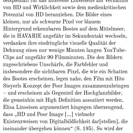
beispielhaft für das Interesse Linseisens am Verhältnis
von HD und Wirklichkeit sowie dem medienkritischen
Potenzial von HD heranziehen. Die Bilder eines
kleinen, nur als schwarze Pixel vor blauem
Hintergrund erkennbaren Bootes auf dem Mittelmeer,
die in HAVARIE ungefähr im Sekundentakt wechseln,
verdanken ihre eindringliche visuelle Qualität der
Dehnung eines nur wenige Minuten langen YouTube-
Clips auf ungefähr 90 Filmminuten. Die den Bildern
zugeschriebene Unschärfe, die Farbfehler und
insbesondere die sichtbaren Pixel, die wie ein Schatten
des Bootes erscheinen, legen nahe, den Film mit Hito
Steyerls Konzept der Poor Images zusammenzubringen
– und erscheinen als Gegenteil der Hochglanzbilder,
die gemeinhin mit High Definition assoziiert werden.
Elisa Linseisen argumentiert hingegen überzeugend,
dass „HD und Poor Image […] vielmehr
Existenzweisen von Digitalbildlichkeit dar[stellen], die
ineinander übergehen können“ (S. 195). So wird der