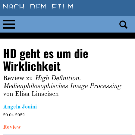
Direkt
zum
Inhalt
Home
HD geht es um die
No 23
Wirklichkeit
No 01–22
Review zu
High Definition.
Medienphilosophisches Image Processing
Essays
von Elisa Linseisen
Reviews
Angela Jouini
20.04.2022
Archiv
Review