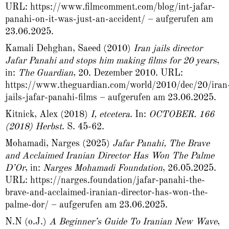
URL:
https://www.filmcomment.com/blog/int-jafar-
panahi-on-it-was-just-an-accident/
– aufgerufen am
23.06.2025.
Kamali Dehghan, Saeed (2010)
Iran jails director
Jafar Panahi and stops him making films for 20 years
,
in:
The Guardian
, 20. Dezember 2010. URL:
https://www.theguardian.com/world/2010/dec/20/iran
jails-jafar-panahi-films
– aufgerufen am 23.06.2025.
Kitnick, Alex (2018)
I, etcetera
. In:
OCTOBER. 166
(2018) Herbst
. S. 45-62.
Mohamadi, Narges (2025)
Jafar Panahi, The Brave
and Acclaimed Iranian Director Has Won The Palme
D’Or
, in:
Narges Mohamadi Foundation
, 26.05.2025.
URL:
https://narges.foundation/jafar-panahi-the-
brave-and-acclaimed-iranian-director-has-won-the-
palme-dor/
– aufgerufen am 23.06.2025.
N.N (o.J.)
A Beginner’s Guide To Iranian New Wave
,