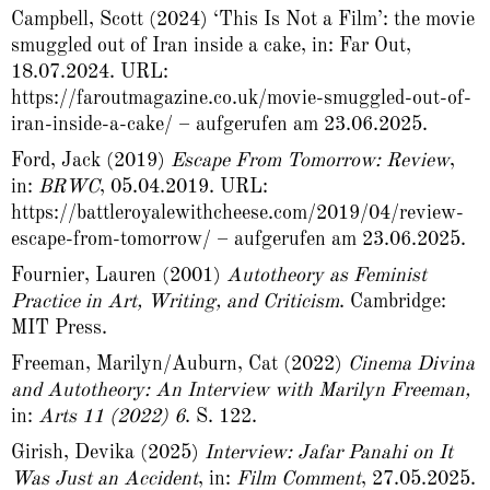
Campbell, Scott (2024) ‘This Is Not a Film’: the movie
smuggled out of Iran inside a cake, in: Far Out,
18.07.2024. URL:
https://faroutmagazine.co.uk/movie-smuggled-out-of-
iran-inside-a-cake/
– aufgerufen am 23.06.2025.
Ford, Jack (2019)
Escape From Tomorrow: Review
,
in:
BRWC
, 05.04.2019. URL:
https://battleroyalewithcheese.com/2019/04/review-
escape-from-tomorrow/
– aufgerufen am 23.06.2025.
Fournier, Lauren (2001)
Autotheory as Feminist
Practice in Art, Writing, and Criticism
. Cambridge:
MIT Press.
Freeman, Marilyn/Auburn, Cat (2022)
Cinema Divina
and Autotheory: An Interview with Marilyn Freeman,
in:
Arts 11 (2022) 6
. S. 122.
Girish, Devika (2025)
Interview: Jafar Panahi on It
Was Just an Accident
, in:
Film Comment
, 27.05.2025.