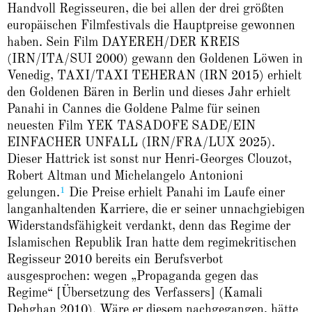
Handvoll Regisseuren, die bei allen der drei größten
europäischen Filmfestivals die Hauptpreise gewonnen
haben. Sein Film DAYEREH/DER KREIS
(IRN/ITA/SUI 2000) gewann den Goldenen Löwen in
Venedig, TAXI/TAXI TEHERAN (IRN 2015) erhielt
den Goldenen Bären in Berlin und dieses Jahr erhielt
Panahi in Cannes die Goldene Palme für seinen
neuesten Film YEK TASADOFE SADE/EIN
EINFACHER UNFALL (IRN/FRA/LUX 2025).
Dieser Hattrick ist sonst nur Henri-Georges Clouzot,
Robert Altman und Michelangelo Antonioni
1
gelungen.
Die Preise erhielt Panahi im Laufe einer
langanhaltenden Karriere, die er seiner unnachgiebigen
Widerstandsfähigkeit verdankt, denn das Regime der
Islamischen Republik Iran hatte dem
regimekritischen
Regisseur 2010 bereits ein Berufsverbot
ausgesprochen: wegen „Propaganda gegen das
Regime“ [Übersetzung des Verfassers] (Kamali
Dehghan 2010). Wäre er diesem nachgegangen, hätte