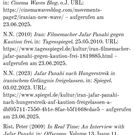
in:
Cinema Waves Blog
, o.J. URL:
https://cinemawavesblog.com/movements-
page2/iranian-new-wave/
– aufgerufen am
23.06.2025.
N.N. (2010)
Iran: Filmemacher Jafar Panahi gegen
Kaution frei
, in:
Tagesspiegel
, 25.05.2010. URL:
https://www.tagesspiegel.de/kultur/iran-filmemacher-
jafar-panahi-gegen-kaution-frei-1819885.html
–
aufgerufen am 23.06.2025.
N.N. (2023)
Jafar Panahi nach Hungerstreik in
iranischem Gefängnis freigelassen
, in:
Spiegel
,
03.02.2023. URL:
https://www.spiegel.de/kultur/iran-jafar-panahi-
nach-hungerstreik-auf-kaution-freigelassen-a-
dbf05711-7550-4b1e-8fae-b5f1668cdae5
– aufgerufen
am 23.06.2025.
Rist, Peter (2009)
In Real Time: An Interview with
Jafar Panahi
, in:
Offscreen
, Volume 13, Issue 11,