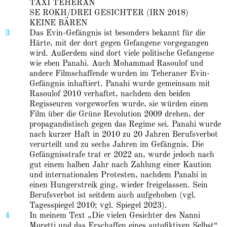
TAXI TEHERAN
SE ROKH/DREI GESICHTER (IRN 2018)
KEINE BÄREN
3
Das Evin-Gefängnis ist besonders bekannt für die
Härte, mit der dort gegen Gefangene vorgegangen
wird. Außerdem sind dort viele politische Gefangene
wie eben Panahi. Auch Mohammad Rasoulof und
andere Filmschaffende wurden im Teheraner Evin-
Gefängnis inhaftiert. Panahi wurde gemeinsam mit
Rasoulof 2010 verhaftet, nachdem den beiden
Regisseuren vorgeworfen wurde, sie würden einen
Film über die Grüne Revolution 2009 drehen, der
propagandistisch gegen das Regime sei. Panahi wurde
nach kurzer Haft in 2010 zu 20 Jahren Berufsverbot
verurteilt und zu sechs Jahren im Gefängnis. Die
Gefängnisstrafe trat er 2022 an, wurde jedoch nach
gut einem halben Jahr nach Zahlung einer Kaution
und internationalen Protesten, nachdem Panahi in
einen Hungerstreik ging, wieder freigelassen. Sein
Berufsverbot ist seitdem auch aufgehoben (vgl.
Tagesspiegel 2010; vgl. Spiegel 2023).
4
In meinem Text „Die vielen Gesichter des Nanni
Moretti und das Erschaffen eines autofiktiven Selbst“