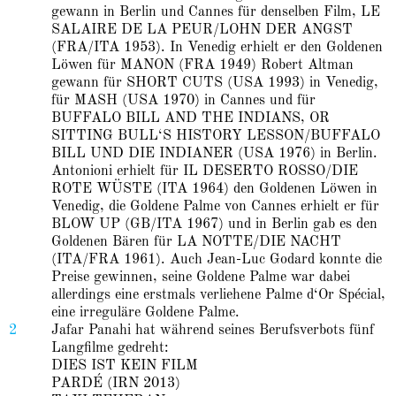
gewann in Berlin und Cannes für denselben Film, LE
SALAIRE DE LA PEUR/LOHN DER ANGST
(FRA/ITA 1953). In Venedig erhielt er den Goldenen
Löwen für MANON (FRA 1949) Robert Altman
gewann für SHORT CUTS (USA 1993) in Venedig,
für MASH (USA 1970) in Cannes und für
BUFFALO BILL AND THE INDIANS, OR
SITTING BULL‘S HISTORY LESSON/BUFFALO
BILL UND DIE INDIANER (USA 1976) in Berlin.
Antonioni erhielt für IL DESERTO ROSSO/DIE
ROTE WÜSTE (ITA 1964) den Goldenen Löwen in
Venedig, die Goldene Palme von Cannes erhielt er für
BLOW UP (GB/ITA 1967) und in Berlin gab es den
Goldenen Bären für LA NOTTE/DIE NACHT
(ITA/FRA 1961). Auch Jean-Luc Godard konnte die
Preise gewinnen, seine Goldene Palme war dabei
allerdings eine erstmals verliehene Palme d‘Or Spécial,
eine irreguläre Goldene Palme.
2
Jafar Panahi hat während seines Berufsverbots fünf
Langfilme gedreht:
DIES IST KEIN FILM
PARDÉ (IRN 2013)