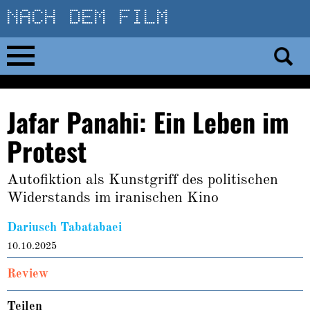
Direkt
zum
Inhalt
Home
Jafar Panahi: Ein Leben im
No 23
Protest
No 01–22
Autofiktion als Kunstgriff des politischen
Widerstands im iranischen Kino
Essays
Dariusch Tabatabaei
Reviews
10.10.2025
Review
Archiv
Teilen