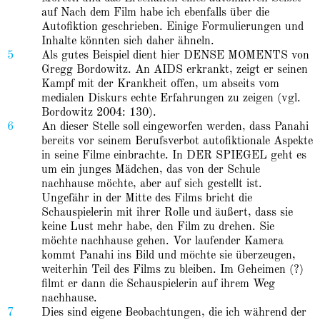
auf Nach dem Film habe ich ebenfalls über die
Autofiktion geschrieben. Einige Formulierungen und
Inhalte könnten sich daher ähneln.
5
Als gutes Beispiel dient hier DENSE MOMENTS von
Gregg Bordowitz. An AIDS erkrankt, zeigt er seinen
Kampf mit der Krankheit offen, um abseits vom
medialen Diskurs echte Erfahrungen zu zeigen (vgl.
Bordowitz 2004: 130).
6
An dieser Stelle soll eingeworfen werden, dass Panahi
bereits vor seinem Berufsverbot autofiktionale Aspekte
in seine Filme einbrachte. In DER SPIEGEL geht es
um ein junges Mädchen, das von der Schule
nachhause möchte, aber auf sich gestellt ist.
Ungefähr in der Mitte des Films bricht die
Schauspielerin mit ihrer Rolle und äußert, dass sie
keine Lust mehr habe, den Film zu drehen. Sie
möchte nachhause gehen. Vor laufender Kamera
kommt Panahi ins Bild und möchte sie überzeugen,
weiterhin Teil des Films zu bleiben. Im Geheimen (?)
filmt er dann die Schauspielerin auf ihrem Weg
nachhause.
7
Dies sind eigene Beobachtungen, die ich während der