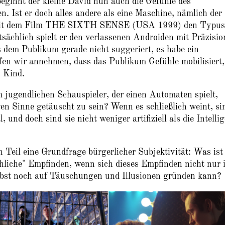
eginnt der kleine David nun auch die Gefühle des
. Ist er doch alles andere als eine Maschine, nämlich der
r mit dem Film THE SIXTH SENSE (USA 1999) den Typus
sächlich spielt er den verlassenen Androiden mit Präzisio
 dem Publikum gerade nicht suggeriert, es habe ein
fen wir annehmen, dass das Publikum Gefühle mobilisiert,
s Kind.
m jugendlichen Schauspieler, der einen Automaten spielt,
en Sinne getäuscht zu sein? Wenn es schließlich weint, si
 und doch sind sie nicht weniger artifiziell als die Intelli
en Teil eine Grundfrage bürgerlicher Subjektivität: Was ist
hliche" Empfinden, wenn sich dieses Empfinden nicht nur 
lbst noch auf Täuschungen und Illusionen gründen kann?