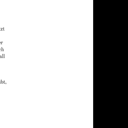
tzt
er
ch
all
bt,