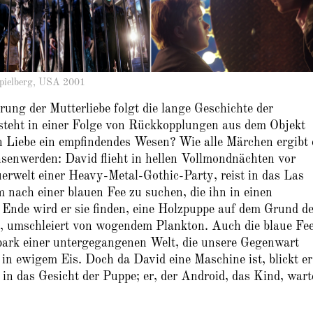
ielberg, USA 2001
rung der Mutterliebe folgt die lange Geschichte der
teht in einer Folge von Rückkopplungen aus dem Objekt
n Liebe ein empfindendes Wesen? Wie alle Märchen ergibt 
enwerden: David flieht in hellen Vollmondnächten vor
erwelt einer Heavy-Metal-Gothic-Party, reist in das Las
nach einer blauen Fee zu suchen, die ihn in einen
Ende wird er sie finden, eine Holzpuppe auf dem Grund d
, umschleiert von wogendem Plankton. Auch die blaue Fee
rk einer untergegangenen Welt, die unsere Gegenwart
 in ewigem Eis. Doch da David eine Maschine ist, blickt er
n das Gesicht der Puppe; er, der Android, das Kind, wart