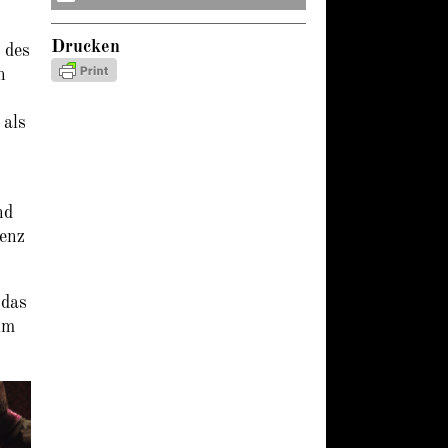
Drucken
 des
n
 als
nd
genz
 das
im