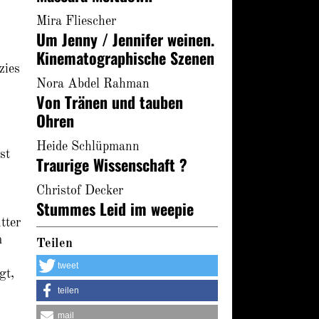
Mira Fliescher
Um Jenny / Jennifer weinen.
Kinematographische Szenen
zies
Nora Abdel Rahman
Von Tränen und tauben
Ohren
Heide Schlüpmann
st
Traurige Wissenschaft ?
Christof Decker
Stummes Leid im weepie
tter
m
Teilen
tweet
gt,
teilen
mail