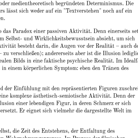
 oder medientheoretisch begründeten Determinismus. Die
s lässt sich weder auf ein "Textverstehen" noch auf ein
en.
 das Paradox einer passiven Aktivität. Denn einerseits se
em Selbst- und Wirklichkeitsbewusstsein absieht, um sich
ktivität besteht darin, die Augen vor der Realität – auch d
zu verschließen); andererseits aber ist die Illusion ledigli
len Bilds in eine faktische psychische Realität. Im Idealf
n in einem körperlichen Symptom: eben den Tränen des
nd der Einfühlung mit den repräsentierten Figuren zuschrei
eine komplexe ästhetisch-semiotische Aktivität. Denn der
lusion einer lebendigen Figur, in deren Schmerz er sich
versetzt. Er eignet sich vielmehr die dargestellte Welt im
lbst, die Zeit des Entstehens, der Entfaltung des