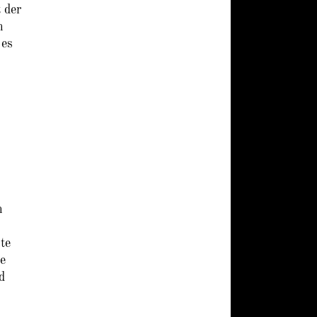
 der
n
 es
n
te
e
d