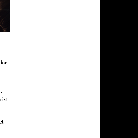
der
es
 ist
et