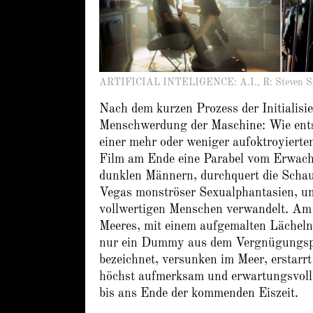
ARTIFICIAL INTELIGENCE: A.I., R: Steven Sp
Nach dem kurzen Prozess der Initialisie
Menschwerdung der Maschine: Wie ents
einer mehr oder weniger aufoktroyierte
Film am Ende eine Parabel vom Erwachs
dunklen Männern, durchquert die Schau
Vegas monströser Sexualphantasien, um 
vollwertigen Menschen verwandelt. Am 
Meeres, mit einem aufgemalten Lächeln
nur ein Dummy aus dem Vergnügungspa
bezeichnet, versunken im Meer, erstarrt
höchst aufmerksam und erwartungsvoll i
bis ans Ende der kommenden Eiszeit.