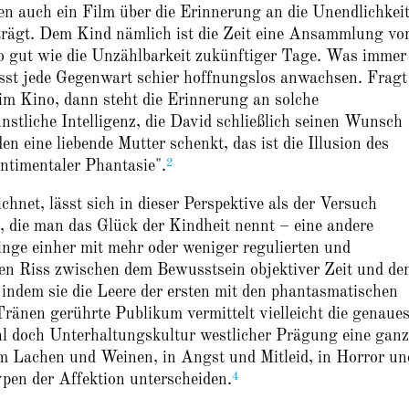
en auch ein Film über die Erinnerung an die Unendlichkeit
 trägt. Dem Kind nämlich ist die Zeit eine Ansammlung vo
o gut wie die Unzählbarkeit zukünftiger Tage. Was immer
ässt jede Gegenwart schier hoffnungslos anwachsen. Fragt
m Kino, dann steht die Erinnerung an solche
nstliche Intelligenz, die David schließlich seinen Wunsch
den eine liebende Mutter schenkt, das ist die Illusion des
2
ntimentaler Phantasie".
net, lässt sich in dieser Perspektive als der Versuch
n, die man das Glück der Kindheit nennt – eine andere
ginge einher mit mehr oder weniger regulierten und
den Riss zwischen dem Bewusstsein objektiver Zeit und de
 indem sie die Leere der ersten mit den phantasmatischen
ränen gerührte Publikum vermittelt vielleicht die genaues
hl doch Unterhaltungskultur westlicher Prägung eine ganz
Im Lachen und Weinen, in Angst und Mitleid, in Horror un
4
ypen der Affektion unterscheiden.