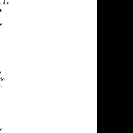
 die
an
ne
s
e
io
e
so