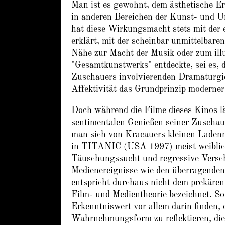
Man ist es gewohnt, dem ästhetische Er
in anderen Bereichen der Kunst- und Un
hat diese Wirkungsmacht stets mit der 
erklärt, mit der scheinbar unmittelbaren
Nähe zur Macht der Musik oder zum illu
"Gesamtkunstwerks" entdeckte, sei es, d
Zuschauers involvierenden Dramaturgien
Affektivität das Grundprinzip moderne
Doch während die Filme dieses Kinos län
sentimentalen Genießen seiner Zuschaue
man sich von Kracauers kleinen Laden
in TITANIC (USA 1997) meist weiblich d
Täuschungssucht und regressive Versch
Medienereignisse wie den überragend
entspricht durchaus nicht dem prekären
Film- und Medientheorie bezeichnet. S
Erkenntniswert vor allem darin finden, 
Wahrnehmungsform zu reflektieren, die