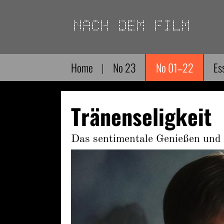
Direkt
zum
Inhalt
Home
No 23
No 01–22
Es
Tränenseligkeit
Das sentimentale Genießen und