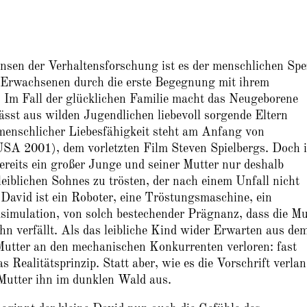
sen der Verhaltensforschung ist es der menschlichen Spe
e Erwachsenen durch die erste Begegnung mit ihrem
Im Fall der glücklichen Familie macht das Neugeborene
sst aus wilden Jugendlichen liebevoll sorgende Eltern
menschlicher Liebesfähigkeit steht am Anfang von
001), dem vorletzten Film Steven Spielbergs. Doch i
ereits ein großer Junge und seiner Mutter nur deshalb
leiblichen Sohnes zu trösten, der nach einem Unfall nicht
David ist ein Roboter, eine Tröstungsmaschine, ein
simulation, von solch bestechender Prägnanz, dass die Mu
n verfällt. Als das leibliche Kind wider Erwarten aus de
Mutter an den mechanischen Konkurrenten verloren: fast
s Realitätsprinzip. Statt aber, wie es die Vorschrift verlan
 Mutter ihn im dunklen Wald aus.