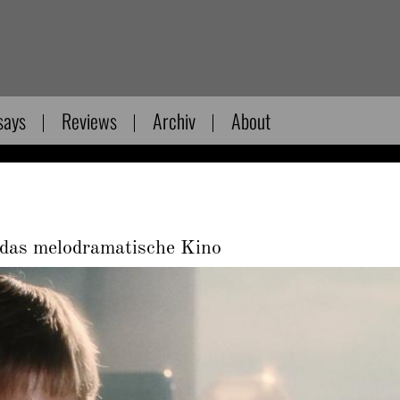
says
Reviews
Archiv
About
 das melodramatische Kino