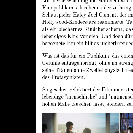
Mit dieser Wendung ins Märchenhafte b
Kinopublikums durcheinander zu bringen
Schauspieler Haley Joel Osment, de
Hollywood-Kinderstars reanimierte. Tat
als ein blechernes Kindchenschema, das
lebendiges Kind vor sich. Und doch dür
begegnete ihm ein hilflos umherirrende
Was ist das für ein Publikum, das eine
Gefühle entgegenbringt, ohne im streng
seine Tränen ohne Zweifel physisch real,
des Protagonisten.
So gesehen reflektiert der Film im erst
lebendige "menschliche" und "mitmensc
hohen Maße täuschen lässt, sondern se