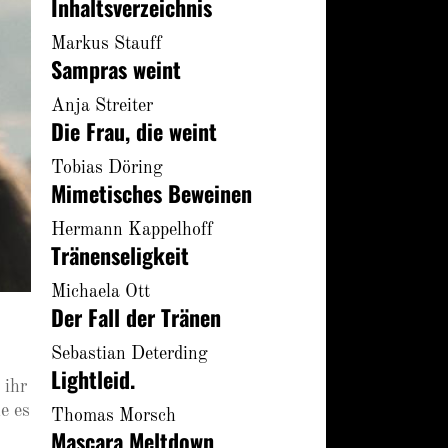
Inhaltsverzeichnis
Markus Stauff
Sampras weint
Anja Streiter
Die Frau, die weint
Tobias Döring
Mimetisches Beweinen
Hermann Kappelhoff
Tränenseligkeit
Michaela Ott
Der Fall der Tränen
Sebastian Deterding
Lightleid.
 ihr
e es
Thomas Morsch
Mascara Meltdown