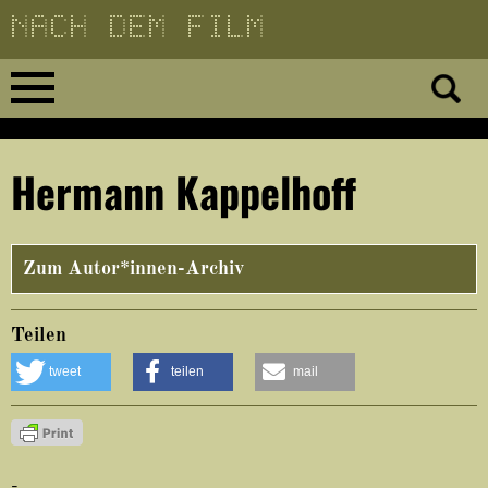
Direkt
zum
Inhalt
Home
Hermann Kappelhoff
No 23
No 01–22
Zum Autor*innen-Archiv
Essays
Teilen
tweet
teilen
mail
Reviews
Archiv
-