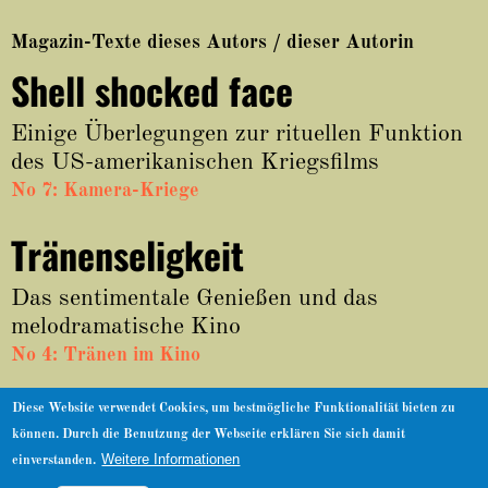
About
Magazin-Texte dieses Autors / dieser Autorin
Shell shocked face
Einige Überlegungen zur rituellen Funktion
des US-amerikanischen Kriegsfilms
No 7: Kamera-Kriege
Tränenseligkeit
Das sentimentale Genießen und das
melodramatische Kino
No 4: Tränen im Kino
Reviews / Essays dieses Autors / dieser Autorin
Diese Website verwendet Cookies, um bestmögliche Funktionalität bieten zu
können. Durch die Benutzung der Webseite erklären Sie sich damit
© nachdemfilm 1999–2022 |
Facebook
|
Impressum
|
Datenschutz
Weitere Informationen
einverstanden.
Zurück nach oben