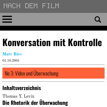
Direkt
zum
Inhalt
Home
Konversation mit Kontrolle
No 23
Marc Ries
No 01–22
01.10.2001
Essays
No 3: Video und Überwachung
Reviews
Inhaltsverzeichnis
Archiv
Thomas Y. Levin
Die Rhetorik der Überwachung