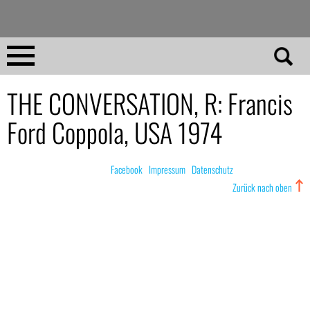
Direkt
zum
Inhalt
Home
THE CONVERSATION, R: Francis
Ford Coppola, USA 1974
No 23
No 01–22
© nachdemfilm 1999–2022 |
Facebook
|
Impressum
|
Datenschutz
Zurück nach oben
Essays
Reviews
Archiv