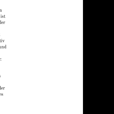
en
ist
der
t
tiv
 und
:
s
der
es