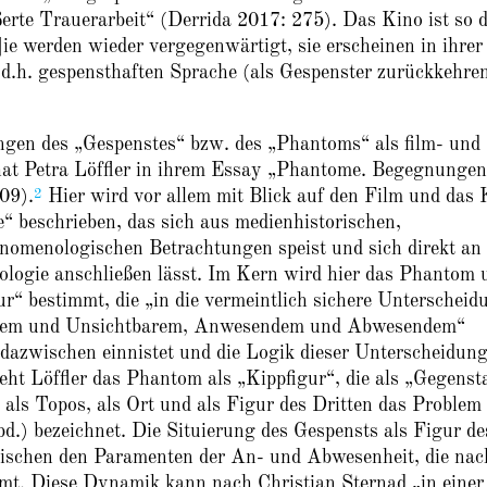
ßerte Trauerarbeit“ (Derrida 2017: 275). Das Kino ist so 
ie werden wieder vergegenwärtigt, sie erscheinen in ihrer
d.h. gespensthaften Sprache (als Gespenster zurückkehre
lungen des „Gespenstes“ bzw. des „Phantoms“ als film- und
hat Petra Löffler in ihrem Essay „Phantome. Begegnungen
2
09).
Hier wird vor allem mit Blick auf den Film und das 
 beschrieben, das sich aus medienhistorischen,
änomenologischen Betrachtungen speist und sich direkt an
ologie anschließen lässt. Im Kern wird hier das Phantom 
ur“ bestimmt, die „in die vermeintlich sichere Unterscheid
arem und Unsichtbarem, Anwesendem und Abwesendem“
 dazwischen einnistet und die Logik dieser Unterscheidun
teht Löffler das Phantom als „Kippfigur“, die als „Gegenst
als Topos, als Ort und als Figur des Dritten das Problem
bd.) bezeichnet. Die Situierung des Gespensts als Figur de
wischen den Paramenten der An- und Abwesenheit, die nac
mmt. Diese Dynamik kann nach Christian Sternad „in einer