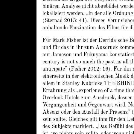
binären Analyse nicht abgebildet werde
lokalisiert werden, „in der alle Ordnun
(Sternad 2013: 41). Dieses Verunsicher
anhaltende Faszination des Films für 
Für Mark Fisher ist der Derrida’sche Be
und für das in ihr zum Ausdruck komme
auf Jameson und Fukuyama konstatiert e
century is not so much the past as all t
anticipate” (Fisher 2012: 16). Für ihn 
einerseits in der elektronischen Musik 
allem in Stanley Kubricks THE SHINI
Erfahrung als „experience of a time that
Overlook Hotels zum Ausdruck, dessen 
Vergangenheit und Gegenwart wird. Nac
Absenz oder den Ausfall der Präsenz“ (
sein sollte. Gleiches gilt ihm für den 
des Subjekts markiert. „Das Gefühl des
ist, wo nichts sein sollte, oder wenn nic