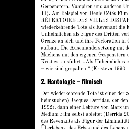
Gespenstern, Vampiren und anderen Un
11). Am Beispiel von Denis Côtés 
RÉPERTOIRE DES VILLES DISPARUES;
wiederkehrende Tote als Revenant die
Unheimlichen als Figur des Dritten verk
Grenze an sich und ihre Perforation in 
aufbaut. Die Auseinandersetzung mit d
Machens mit den eigenen Gespenstern 
Kristeva ausführt: „Als Unheimliches i
– wir sind gespalten.“ (Kristeva 1990:
2. Hantologie – filmisch
Der wiederkehrende Tote ist einer der z
heimsuchen) Jacques Derridas, der den
1992), dann einer Lektüre von Marx un
Medium Film selbst ableitet (Derrida 20
des Revenants als Figur der Liminalität
Überlebens, des Erbes und des Lebens m