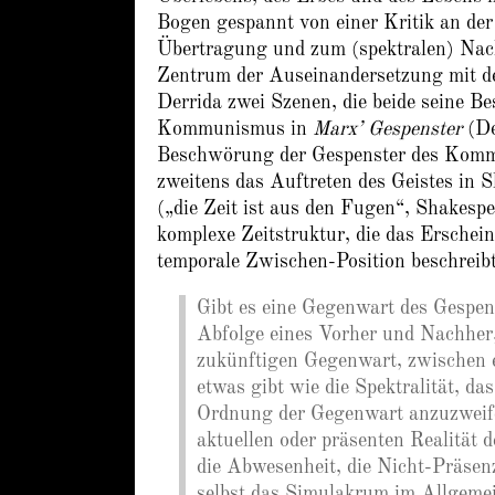
Bogen gespannt von einer Kritik an de
Übertragung und zum (spektralen) Nach
Zentrum der Auseinandersetzung mit de
Derrida zwei Szenen, die beide seine 
Kommunismus in
Marx’ Gespenster
(De
Beschwörung der Gespenster des Kom
zweitens das Auftreten des Geistes in 
(„die Zeit ist aus den Fugen“, Shakes
komplexe Zeitstruktur, die das Erschei
temporale Zwischen-Position beschreibt
Gibt es eine Gegenwart des Gespe
Abfolge eines Vorher und Nachher,
zukünftigen Gegenwart, zwischen e
etwas gibt wie die Spektralität, d
Ordnung der Gegenwart anzuzweife
aktuellen oder präsenten Realität 
die Abwesenheit, die Nicht-Präsenz,
selbst das Simulakrum im Allgeme