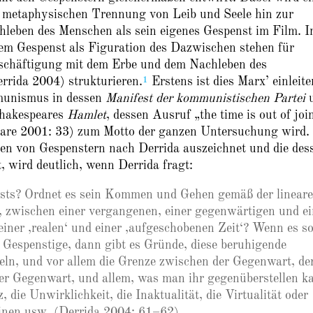
r metaphysischen Trennung von Leib und Seele hin zur
leben des Menschen als sein eigenes Gespenst im Film. 
m Gespenst als Figuration des Dazwischen stehen für
Beschäftigung mit dem Erbe und dem Nachleben des
1
rrida 2004) strukturieren.
Erstens ist dies Marx’ einleit
munismus in dessen
Manifest der kommunistischen Partei
Shakespeares
Hamlet
, dessen Ausruf „the time is out of joi
peare 2001: 33) zum Motto der ganzen Untersuchung wird.
nen von Gespenstern nach Derrida auszeichnet und die des
, wird deutlich, wenn Derrida fragt:
nsts? Ordnet es sein Kommen und Gehen gemäß der linear
 zwischen einer vergangenen, einer gegenwärtigen und ei
iner ‚realen‘ und einer ‚aufgeschobenen Zeit‘? Wenn es s
as Gespenstige, dann gibt es Gründe, diese beruhigende
ln, und vor allem die Grenze zwischen der Gegenwart, de
der Gegenwart, und allem, was man ihr gegenüberstellen k
 die Unwirklichkeit, die Inaktualität, die Virtualität oder
inen usw. (Derrida 2004: 61–62)