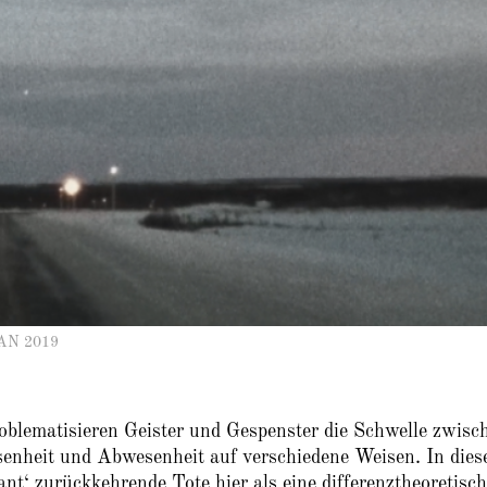
AN 2019
oblematisieren Geister und Gespenster die Schwelle zwisc
senheit und Abwesenheit auf verschiedene Weisen. In die
ant‘ zurückkehrende Tote hier als eine differenztheoretisc