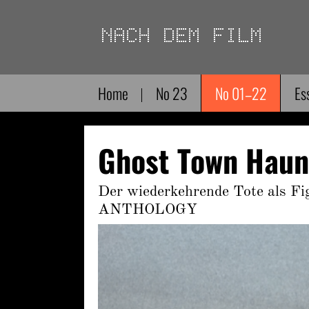
Direkt
zum
Inhalt
Home
No 23
No 01–22
Es
Ghost Town Haun
Der wiederkehrende Tote als 
ANTHOLOGY