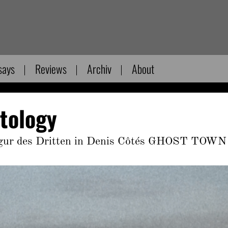
says
Reviews
Archiv
About
tology
Figur des Dritten in Denis Côtés GHOST TOWN