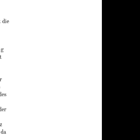
 die
ug
t
r
e
des
der
z
 da