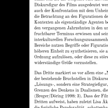
Diskursfigur des Films ausgedeutet wer
auch der Konfrontation mit dem Unheiml
die Betrachtung an den Figurationen de
Kontexten als eigenständige Agenten be
den vergangenen Jahrzehnten in den unt
fruchtbarer Terminus erwiesen und seine 
interkulturellen Forschungszusammenhä
Bereiche nutzen Begriffe oder Figurati
höheren Einheit zu synthetisieren, sie 
Ordnung aufzulösen, oder diese zu stör
widerständige Größe vorzustellen.
Das Dritte markiert so vor allem eine „
der bestehende Bruchstellen in Diskurse
„Lösungs-, sondern eine Strategiefigur
Grenzen des Denkens in Dualismen, die 
(Breger/Döring 1998: 3). Dass der Film
Dritten aufweist, haben zuletzt Lisa Å
die figürliche Paradoxalität „schatte