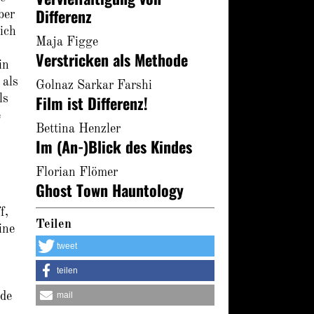
Differenz
ber
ich
Maja Figge
Verstricken als Methode
in
 als
Golnaz Sarkar Farshi
Film ist Differenz!
ls
e
Bettina Henzler
Im (An-)Blick des Kindes
Florian Flömer
Ghost Town Hauntology
f,
Teilen
ine
tweet
teilen
mail
ade