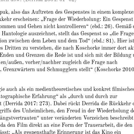
Spuk, also das Auftreten des Gespenstes in einem komplex
kehr erscheinen: „Frage der Wiederholung: Ein Gespenst 
mmen und Gehen nicht kontrollieren“ (ebd.: 26). Gemäß 
Hantologie auszeichnet, stellt das Gespenst so „die Frage
ion zwischen dem Leben und dem Tod“ (ebd.: 81). Hier is
es Dritten zu verstehen, die nach Koschorke immer dort ak
Enden und Grenzen die Rede ist und sich mit der Bildung
en/außen, vorher/nachher zugleich die Frage nach
n, Grenzwärtern und Schmugglern stellt“ (Koschorke 2010
e auch als ein medientheoretisches und konkret filmische
matographische Erfahrung“ als „durch und durch zur
t (Derrida 2017: 273). Dabei rückt Derrida die Rückkehr 
griffs des Unheimlichen, den Freud in der Wiederholung d
ängstvertrauten“ unter veränderten Vorzeichen beschreibt
da den Film direkt an eine Form der Trauerarbeit, die den
sst: „Als gespensthafte Erinnerung ist das Kino ein