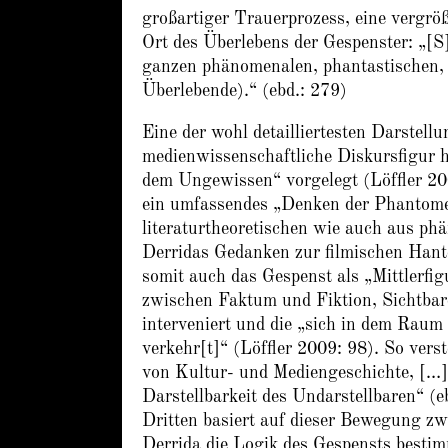
großartiger Trauerprozess, eine vergrö
Ort des Überlebens der Gespenster: „[S]
ganzen phänomenalen, phantastischen, 
Überlebende).“ (ebd.: 279)
Eine der wohl detailliertesten Darstel
medienwissenschaftliche Diskursfigur 
dem Ungewissen“ vorgelegt (Löffler 20
ein umfassendes „Denken der Phantome“
literaturtheoretischen wie auch aus ph
Derridas Gedanken zur filmischen Hant
somit auch das Gespenst als „Mittlerfig
zwischen Faktum und Fiktion, Sichtb
interveniert und die „sich in dem Raum
verkehr[t]“ (Löffler 2009: 98). So vers
von Kultur- und Mediengeschichte, […] 
Darstellbarkeit des Undarstellbaren“ (e
Dritten basiert auf dieser Bewegung z
Derrida die Logik des Gespensts besti