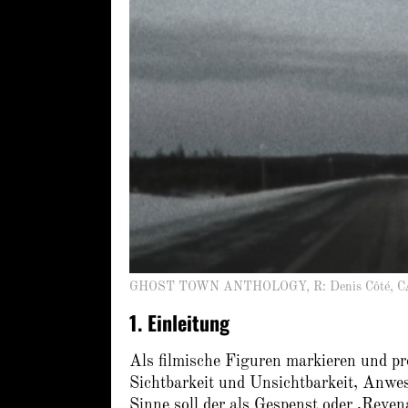
GHOST TOWN ANTHOLOGY, R: Denis Côté, C
1. Einleitung
Als filmische Figuren markieren und pr
Sichtbarkeit und Unsichtbarkeit, Anwe
Sinne soll der als Gespenst oder ,Reven