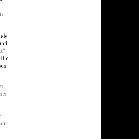
Im
ende
und
nt“
 Die
sen
en
ner
o
r
ann: