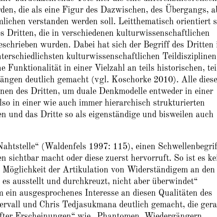
den, die als eine Figur des Dazwischen, des Übergangs, a
ichen verstanden werden soll. Leitthematisch orientiert s
s Dritten, die in verschiedenen kulturwissenschaftlichen
schrieben wurden. Dabei hat sich der Begriff des Dritten 
erschiedlichsten kulturwissenschaftlichen Teildisziplinen
Funktionalität in einer Vielzahl an teils historischen, tei
ngen deutlich gemacht (vgl. Koschorke 2010). Alle dies
onen des Dritten, um duale Denkmodelle entweder in einer
also in einer wie auch immer hierarchisch strukturierten
en und das Dritte so als eigenständige und bisweilen auch
Nahtstelle“ (Waldenfels 1997: 115), einen Schwellenbegrif
n sichtbar macht oder diese zuerst hervorruft. So ist es ke
, Möglichkeit der Artikulation von Widerständigem an den
es ausstellt und durchkreuzt, nicht aber überwindet“
 ein ausgesprochenes Interesse an diesen Qualitäten des
kervall und Chris Tedjasukmana deutlich gemacht, die ger
nhafter Erscheinungen“ wie „Phantomen, Wiedergängern,