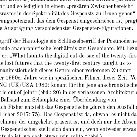
n“ und so lediglich in einem „prekären Zwischenbereich“
gsraster in der Spektralität des Gespensts zu Bruch gehen“
ungspotenzial, das dem Gespenst eingeschrieben ist, prägt
die Ausprägung verschiedenster Gespenster-Figurationen.
griff der Hantologie ein Schlüsselbegriff der Postmoderne
nde anachronistische Verhältnis zur Geschichte. Mit Bez
r: „What haunts the digital cul-de-sac of the twenty-firs
he lost futures that the twenty-first century taught us to
manifestiert sich dieses Gefühl einer verlorenen Zukunft
der 1990er Jahre wie in spezifischen Filmen dieser Zeit. Vo
NG (UK/USA 1980) kommt für ihn jene anachronistisch
 is out of joint“ (ebd.: 20) in der verlassenen Architektur 
Ballsaal zum Schauplatz einer Überblendung von
h Fisher entsteht das Gespenstische „durch den Ausfall 
Fisher 2017: 75). Das Gespenst ist da, obwohl es nicht da
Leichnam, der umgekehrt präsent ist und doch nur die Absen
 Gespenstischen stellt sich dann ein, wenn entweder etwas
hts da ist, wo doch etwas sein sollte.“ (ebd.)