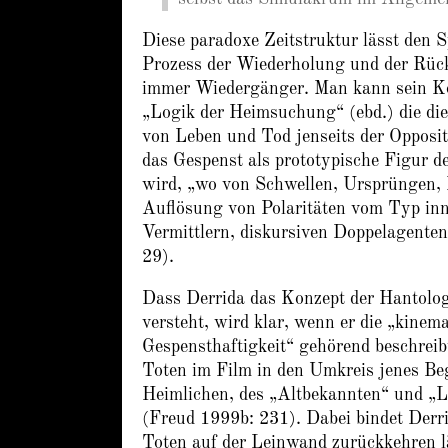
Diese paradoxe Zeitstruktur lässt den 
Prozess der Wiederholung und der Rück
immer Wiedergänger. Man kann sein Ko
„Logik der Heimsuchung“ (ebd.) die die 
von Leben und Tod jenseits der Opposit
das Gespenst als prototypische Figur d
wird, „wo von Schwellen, Ursprüngen, 
Auflösung von Polaritäten vom Typ inn
Vermittlern, diskursiven Doppelagente
29).
Dass Derrida das Konzept der Hantologi
versteht, wird klar, wenn er die „kine
Gespensthaftigkeit“ gehörend beschreib
Toten im Film in den Umkreis jenes Be
Heimlichen, des „Altbekannten“ und „L
(Freud 1999b: 231). Dabei bindet Derri
Toten auf der Leinwand zurückkehren lä