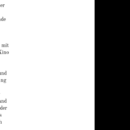
der
nde
 mit
Kino
und
ung
g
and
 der
s
h