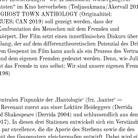
toten“ im Kino hervorheben (Tedjasukmana/Åkervall 20
Film GHOST TOWN ANTHOLOGY (Originaltitel:
 CAN 2019) soll gezeigt werden, dass der
 Konfrontation des Menschen mit dem Fremden und
örpert. Der Film setzt einen innerfilmischen Diskurs über
Gang, der auf dem differenztheoretischen Potenzial des Dri
em Gespenst im Film kann auch als ein Prozess des Vertra
und dem eigenen Fremden gedeutet werden. Denn, wie Jul
st das Fremde in uns selbst: Wir sind unsere eigenen Fre
 198)
entralen Fixpunkte der ,Hantologie‘
(frz. ‚hanter‘ =
Revenant zuerst aus einer Lektüre Heideggers (Derrida
d Shakespeare (Derrida 2004) und schlussendlich aus de
17). In diesen drei Stationen entwickelt sich ein Verständ
 par excellence, die die Aporie des Sterbens sowie die des
it den Gespenstern gleichermaßen entwirft. Dabei wird ei