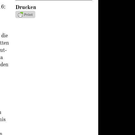
16:
Drucken
 die
tten
ut-
ia
mden
m
nis
n