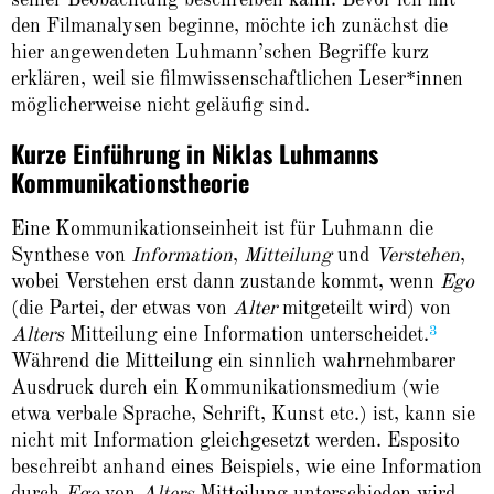
den Filmanalysen beginne, möchte ich zunächst die
hier angewendeten Luhmann’schen Begriffe kurz
erklären, weil sie filmwissenschaftlichen Leser*innen
möglicherweise nicht geläufig sind.
Kurze Einführung in Niklas Luhmanns
Kommunikationstheorie
Eine Kommunikationseinheit ist für Luhmann die
Synthese von
Information
,
Mitteilung
und
Verstehen
,
wobei Verstehen erst dann zustande kommt, wenn
Ego
(die Partei, der etwas von
Alter
mitgeteilt wird) von
3
Alters
Mitteilung eine Information unterscheidet.
Während die Mitteilung ein sinnlich wahrnehmbarer
Ausdruck durch ein Kommunikationsmedium (wie
etwa verbale Sprache, Schrift, Kunst etc.) ist, kann sie
nicht mit Information gleichgesetzt werden. Esposito
beschreibt anhand eines Beispiels, wie eine Information
durch
Ego
von
Alters
Mitteilung unterschieden wird