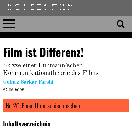
Direkt
zum
Inhalt
Home
Film ist Differenz!
No 23
Skizze einer Luhmann’schen
No 01–22
Kommunikationstheorie des Films
Golnaz Sarkar Farshi
Essays
27.06.2022
Reviews
No 20: Einen Unterschied machen
Archiv
Inhaltsverzeichnis