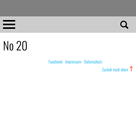
Direkt
zum
Inhalt
Home
No 20
No 23
© nachdemfilm 1999–2022 |
Facebook
|
Impressum
|
Datenschutz
Zurück nach oben
No 01–22
Essays
Reviews
Archiv