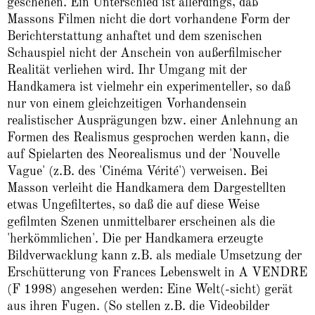
geschehen. Ein Unterschied ist allerdings, daß
Massons Filmen nicht die dort vorhandene Form der
Berichterstattung anhaftet und dem szenischen
Schauspiel nicht der Anschein von außerfilmischer
Realität verliehen wird. Ihr Umgang mit der
Handkamera ist vielmehr ein experimenteller, so daß
nur von einem gleichzeitigen Vorhandensein
realistischer Ausprägungen bzw. einer Anlehnung an
Formen des Realismus gesprochen werden kann, die
auf Spielarten des Neorealismus und der 'Nouvelle
Vague' (z.B. des 'Cinéma Vérité') verweisen. Bei
Masson verleiht die Handkamera dem Dargestellten
etwas Ungefiltertes, so daß die auf diese Weise
gefilmten Szenen unmittelbarer erscheinen als die
'herkömmlichen'. Die per Handkamera erzeugte
Bildverwacklung kann z.B. als mediale Umsetzung der
Erschütterung von Frances Lebenswelt in A VENDRE
(F 1998) angesehen werden: Eine Welt(-sicht) gerät
aus ihren Fugen. (So stellen z.B. die Videobilder