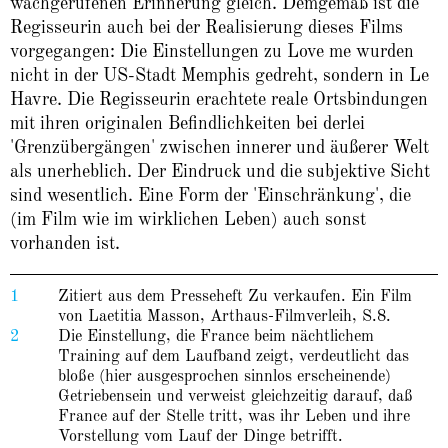
wachgerufenen Erinnerung gleich. Demgemäß ist die
Regisseurin auch bei der Realisierung dieses Films
vorgegangen: Die Einstellungen zu Love me wurden
nicht in der US-Stadt Memphis gedreht, sondern in Le
Havre. Die Regisseurin erachtete reale Ortsbindungen
mit ihren originalen Befindlichkeiten bei derlei
'Grenzübergängen' zwischen innerer und äußerer Welt
als unerheblich. Der Eindruck und die subjektive Sicht
sind wesentlich. Eine Form der 'Einschränkung', die
(im Film wie im wirklichen Leben) auch sonst
vorhanden ist.
1
Zitiert aus dem Presseheft Zu verkaufen. Ein Film
von Laetitia Masson, Arthaus-Filmverleih, S.8.
2
Die Einstellung, die France beim nächtlichem
Training auf dem Laufband zeigt, verdeutlicht das
bloße (hier ausgesprochen sinnlos erscheinende)
Getriebensein und verweist gleichzeitig darauf, daß
France auf der Stelle tritt, was ihr Leben und ihre
Vorstellung vom Lauf der Dinge betrifft.