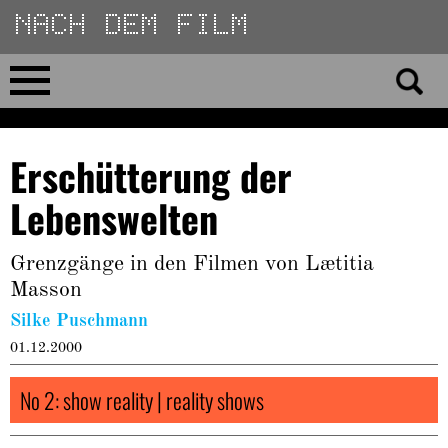
Direkt
zum
Inhalt
Home
Erschütterung der
No 23
Lebenswelten
No 01–22
Grenzgänge in den Filmen von Lætitia
Masson
Essays
Silke Puschmann
Reviews
01.12.2000
No 2: show reality | reality shows
Archiv