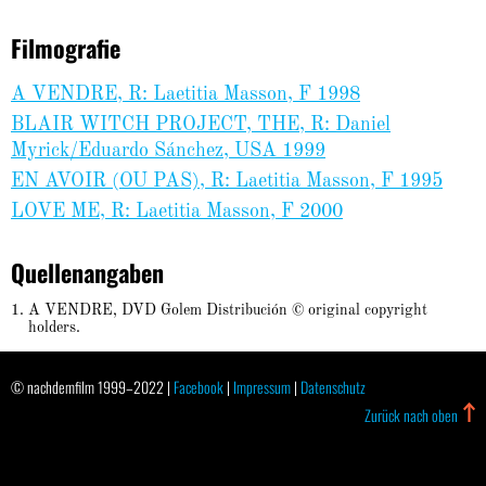
Filmografie
A VENDRE, R: Laetitia Masson, F 1998
BLAIR WITCH PROJECT, THE, R: Daniel
Myrick/Eduardo Sánchez, USA 1999
EN AVOIR (OU PAS), R: Laetitia Masson, F 1995
LOVE ME, R: Laetitia Masson, F 2000
Quellenangaben
A VENDRE, DVD Golem Distribución © original copyright
holders.
© nachdemfilm 1999–2022 |
Facebook
|
Impressum
|
Datenschutz
Zurück nach oben