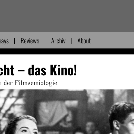
says
Reviews
Archiv
About
cht – das Kino!
 der Filmsemiologie