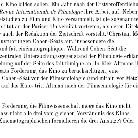
 Kino bilden sollen. Ein Jahr nach der Erstveröffentlich
Revue Internationale de Filmologie
ihre Arbeit auf. Neben
elstudien zu Film und Kino versammelt, ist die sogenannt
itut an der Pariser Universität vertreten, als deren Dire
1
 auch der Redaktion der Zeitschrift vorsteht.
Christian M
Ausführungen Cohen-Séats auf, insbesondere die
 und fait cinématographique. Während Cohen-Séat die
entralen Untersuchungsgegenstand der Filmologie erklär
chung auf der Seite des fait filmique an. In Rick Altmans 
ats Forderung, das Kino zu berücksichtigen, eine
e Cohen-Séat vor der Filmsemiologie (und mithin vor Metz
uf das Kino, tritt Altman nach der Filmsemiologie für ei
ie Forderung, die Filmwissenschaft möge das Kino nicht
ass nicht alle drei vom gleichen Verständnis des Kinos
inematographischen formulieren die drei Ansätze? Oder