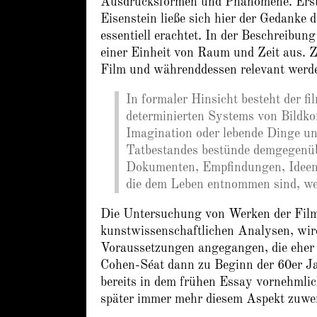
Ausdrucksformen und Phänomene. Erst
Eisenstein ließe sich hier der Gedanke
essentiell erachtet. In der Beschreibu
einer Einheit von Raum und Zeit aus. Z
Film und währenddessen relevant werde
In formaler Hinsicht besteht der fi
determinierten Systems von Bildko
Imagination oder lebende Dinge u
Tatbestandes bestünde demgegenüb
Dokumenten, Empfindungen, Ideen u
die dem Leben entnommen sind, wer
Die Untersuchung von Werken der Filmg
kunstwissenschaftlichen Analysen, wir
Voraussetzungen angegangen, die eher 
Cohen-Séat dann zu Beginn der 60er Ja
bereits in dem frühen Essay vornehmli
später immer mehr diesem Aspekt zuwe