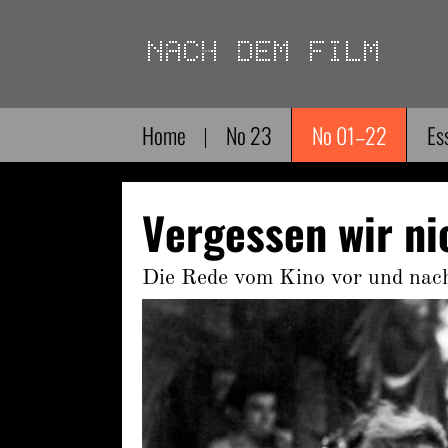
Direkt
zum
Inhalt
Home
No 23
No 01–22
Es
Vergessen wir ni
Die Rede vom Kino vor und nach