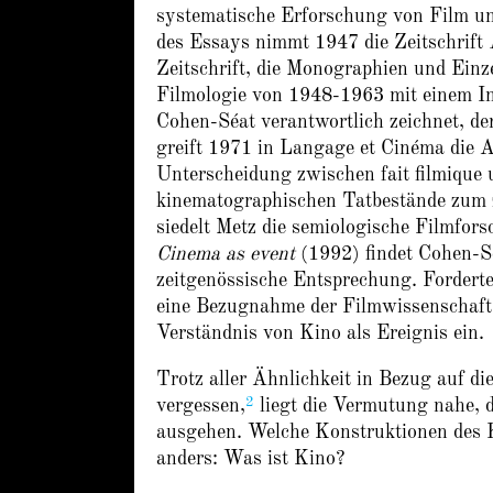
systematische Erforschung von Film und
des Essays nimmt 1947 die Zeitschrift
Zeitschrift, die Monographien und Einz
Filmologie von 1948-1963 mit einem Inst
Cohen-Séat verantwortlich zeichnet, der
greift 1971 in Langage et Cinéma die 
Unterscheidung zwischen fait filmique
kinematographischen Tatbestände zum z
siedelt Metz die semiologische Filmfors
Cinema as event
(1992) findet Cohen-Sé
zeitgenössische Entsprechung. Fordert
eine Bezugnahme der Filmwissenschaft a
Verständnis von Kino als Ereignis ein.
Trotz aller Ähnlichkeit in Bezug auf d
2
vergessen,
liegt die Vermutung nahe, d
ausgehen. Welche Konstruktionen des K
anders: Was ist Kino?