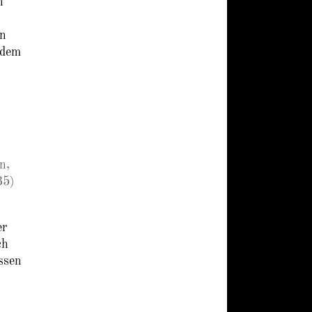
n
on
 dem
n,
35)
er
ch
ssen