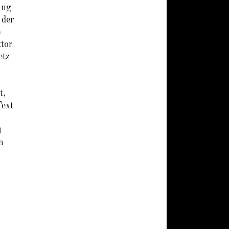
ung
 der
e
ktor
etz
t,
Text
)
n