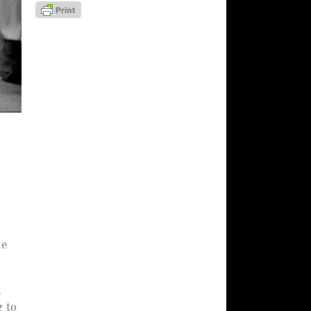
ne
.
g to