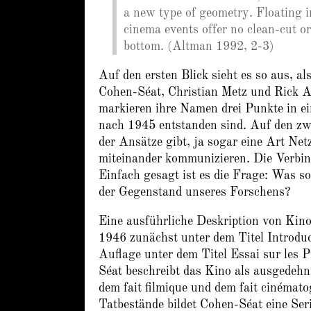
a new type of geometry. Floating i
cinema events offer no clean-cut or
bottom. (Altman 1992, 2-3)
Auf den ersten Blick sieht es so aus, al
Cohen-Séat, Christian Metz und Rick Al
markieren ihre Namen drei Punkte in ei
nach 1945 entstanden sind. Auf den zwe
der Ansätze gibt, ja sogar eine Art Net
miteinander kommunizieren. Die Verbin
Einfach gesagt ist es die Frage: Was s
der Gegenstand unseres Forschens?
Eine ausführliche Deskription von Kin
1946 zunächst unter dem Titel Introduc
Auflage unter dem Titel Essai sur les P
Séat beschreibt das Kino als ausgedehn
dem fait filmique und dem fait cinémat
Tatbestände bildet Cohen-Séat eine Seri