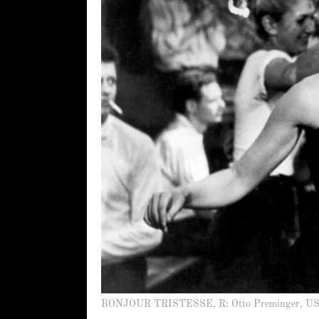
BONJOUR TRISTESSE, R: Otto Preminger, U