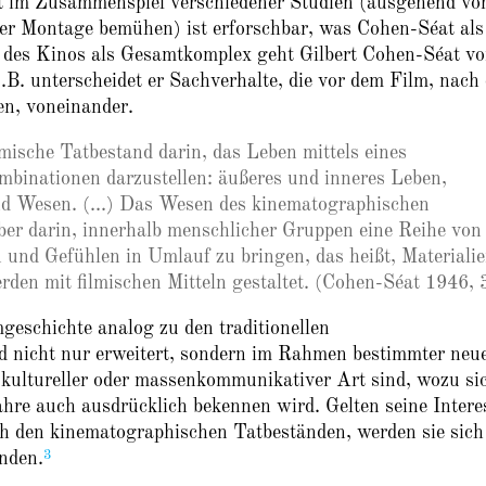
 im Zusammenspiel verschiedener Studien (ausgehend vo
 der Montage bemühen) ist erforschbar, was Cohen-Séat als
ng des Kinos als Gesamtkomplex geht Gilbert Cohen-Séat v
.B. unterscheidet er Sachverhalte, die vor dem Film, nach
n, voneinander.
lmische Tatbestand darin, das Leben mittels eines
mbinationen darzustellen: äußeres und inneres Leben,
nd Wesen. (...) Das Wesen des kinematographischen
er darin, innerhalb menschlicher Gruppen eine Reihe von
nd Gefühlen in Umlauf zu bringen, das heißt, Materialie
den mit filmischen Mitteln gestaltet. (Cohen-Séat 1946, 
eschichte analog zu den traditionellen
d nicht nur erweitert, sondern im Rahmen bestimmter neu
kultureller oder massenkommunikativer Art sind, wozu si
hre auch ausdrücklich bekennen wird. Gelten seine Intere
ch den kinematographischen Tatbeständen, werden sie sich
3
nden.