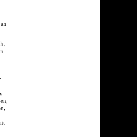
 an
h,
en
r
s
ben,
en,
mit