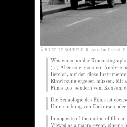
À BOUT DE SOUFFLE, R: Jean-Luc Godard, F 
Was einem an der Kinematographie a
(...) Aber eine genauere Analyse
Bereich, auf den diese Instrumente
Einwirkung ergeben müssen. Mit an
Films aus, sondern vom Konsum de
Die Semiologie des Films ist ebens
Untersuchung von Diskursen oder 
In opposite of the notion of film as
Viewed as a macro-event, cinema is 