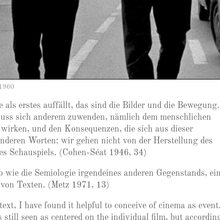
1960
ls erstes auffällt, das sind die Bilder und die Bewegung.
 muss sich anderem zuwenden, nämlich dem menschlichen
 wirken, und den Konsequenzen, die sich aus dieser
deren Worten: wir gehen nicht von der Herstellung des
s Schauspiels. (Cohen-Séat 1946, 34)
o wie die Semiologie irgendeines anderen Gegenstands, ei
von Texten. (Metz 1971, 13)
 text, I have found it helpful to conceive of cinema as event
still seen as centered on the individual film, but accordin