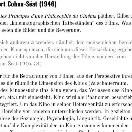
ert Cohen-Séat (1946)
 les Principes d'une Philosophie du Cinéma
plädiert Gilbert
 den „kinematographischen Tatbeständen“ des Films. Was
, seien die Bilder und die Bewegung.
sich anderem zuwenden, nämlich dem menschlichen Bereic
 den Konsequenzen, die sich aus dieser Einwirkung ergeb
ehen nicht von der Herstellung der Filme, sondern vom
en-Séat 1946, 34)
 für die Betrachtung von Filmen aus der Perspektive ihre
m es die räumliche Dimension des Kinos (Zuschauerraum,
 des Kinobesuchs (ins Kino gehen, das Verlassen des Kino
, etc.) mit einbezieht. Kino wird als Phänomen beschrie
tegriert. Um das Kino in seiner Heterogenität zu erforsch
e Bereiche von anderen unterschieden werden. In gezielten
isse der Soziologie, Psychologie, Linguistik, Geschichte 
giert auf die Komplexität der im Kino zusammenkommenden