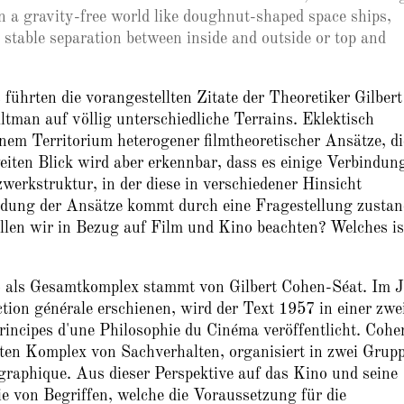
n a gravity-free world like doughnut-shaped space ships,
 stable separation between inside and outside or top and
s führten die vorangestellten Zitate der Theoretiker Gilbert
tman auf völlig unterschiedliche Terrains. Eklektisch
nem Territorium heterogener filmtheoretischer Ansätze, di
iten Blick wird aber erkennbar, dass es einige Verbindun
zwerkstruktur, in der diese in verschiedener Hinsicht
dung der Ansätze kommt durch eine Fragestellung zustan
ollen wir in Bezug auf Film und Kino beachten? Welches is
o als Gesamtkomplex stammt von Gilbert Cohen-Séat. Im 
tion générale erschienen, wird der Text 1957 in einer zwe
rincipes d'une Philosophie du Cinéma veröffentlicht. Cohe
ten Komplex von Sachverhalten, organisiert in zwei Grup
ographique. Aus dieser Perspektive auf das Kino und seine
e von Begriffen, welche die Voraussetzung für die