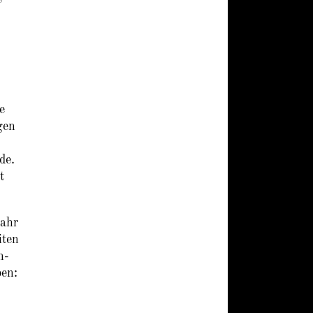
e
gen
de.
t
Jahr
iten
n-
pen: