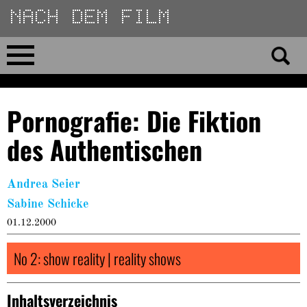
Direkt
zum
Inhalt
Home
Pornografie: Die Fiktion
No 23
des Authentischen
No 01–22
Andrea Seier
Essays
Sabine Schicke
01.12.2000
Reviews
No 2: show reality | reality shows
Archiv
Inhaltsverzeichnis