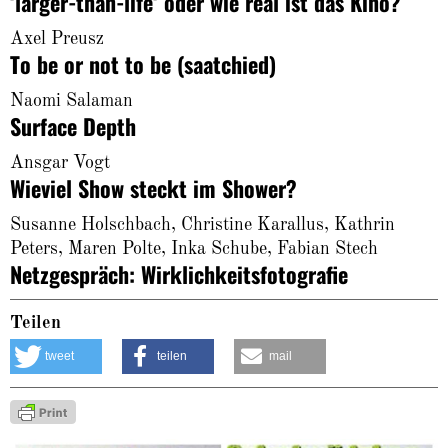
‘larger-than-life‘ oder wie real ist das Kino?
Axel Preusz
To be or not to be (saatchied)
Naomi Salaman
Surface Depth
Ansgar Vogt
Wieviel Show steckt im Shower?
Susanne Holschbach, Christine Karallus, Kathrin
Peters, Maren Polte, Inka Schube, Fabian Stech
Netzgespräch: Wirklichkeitsfotografie
Teilen
tweet
teilen
mail