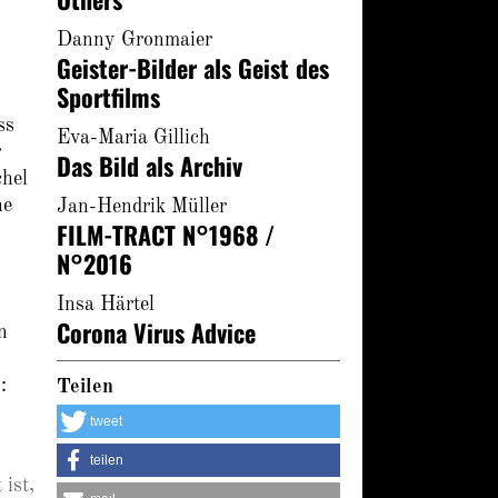
Danny Gronmaier
Geister-Bilder als Geist des
Sportfilms
ss
Eva-Maria Gillich
r
Das Bild als Archiv
chel
he
Jan-Hendrik Müller
FILM-TRACT N°1968 /
N°2016
Insa Härtel
Corona Virus Advice
n
:
Teilen
tweet
teilen
 ist,