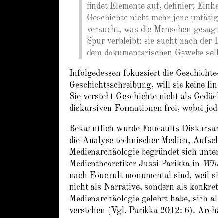
findet Elemente auf, definiert Ein
Geschichte nicht mehr jene untätig
versucht, was die Menschen gesagt
Spur verbleibt: sie sucht nach de
dem dokumentarischen Gewebe selb
Infolgedessen fokussiert die Geschicht
Geschichtsschreibung, will sie keine l
Sie versteht Geschichte nicht als Gedäc
diskursiven Formationen frei, wobei jed
Bekanntlich wurde Foucaults Diskursana
die Analyse technischer Medien, Aufsc
Medienarchäologie begründet sich unte
Medientheoretiker Jussi Parikka in
Wha
nach Foucault monumental sind, weil si
nicht als Narrative, sondern als konkre
Medienarchäologie gelehrt habe, sich 
verstehen (Vgl. Parikka 2012: 6). Archä