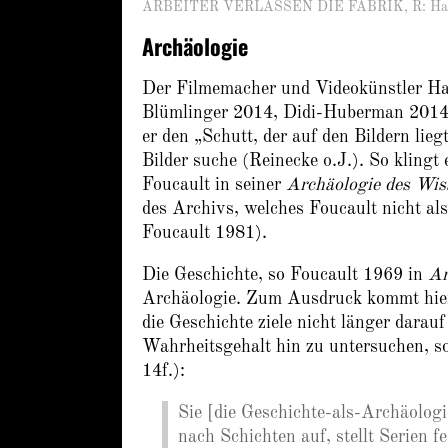
ARBEITER VERLASSEN DIE FABRIK, R: Harun
Archäologie
Der Filmemacher und Videokünstler Haru
Blümlinger 2014, Didi-Huberman 2014, 
er den „Schutt, der auf den Bildern li
Bilder suche (Reinecke o.J.). So klingt 
Foucault in seiner
Archäologie des Wis
des Archivs, welches Foucault nicht al
Foucault 1981).
Die Geschichte, so Foucault 1969 in
Ar
Archäologie. Zum Ausdruck kommt hier
die Geschichte ziele nicht länger darau
Wahrheitsgehalt hin zu untersuchen, so
14f.):
Sie [die Geschichte-als-Archäologie]
nach Schichten auf, stellt Serien fe