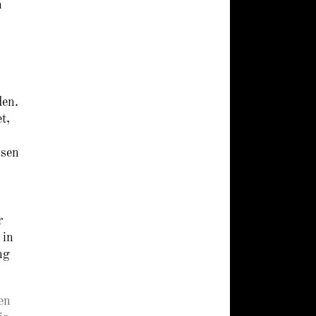
n
den.
t,
ssen
r
 in
ng
en