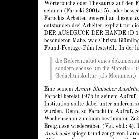
Wörterbuchs oder Thesaurus auf den Fi
schulen (Farocki 2001a: 5); oder besser
Farockis Arbeiten generell an diesem
Bi
entstanden drei Arbeiten explizit 
DER AUSDRUCK DER HÄNDE (D 199
besonderen Maße, was Christa Blümling
Found-Footage-Film feststellt. In der 
die Referentialtät eines dokumenta
sondern ebenso um die Material- un
Gedächtniskultur (als Monument).
Eine seinem
Archiv filmischer Ausdrüc
Farocki bereist 1975 in seinem Aufruf
Institution sollte dabei unter anderem 
wurden. Denn, so Farocki im Aufruf, z
Wochenschau zu einem bestimmten Zeitpu
Ereignisse wiedergäben (Vgl. ebd.: 4).
Ausdrücke
spiegelt und zeugt von Faro