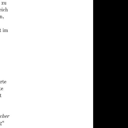
 zu
eich
n,
t im
rte
te
t
cher
g“