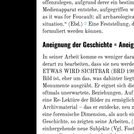
offenzulegen, aufgrund derer ein besti
Medienapparat entstehe, aufgegriffen w
as it was for Foucault: all archaeologic
2
situation.“ (Ebd.)
Eine Feststellung, 
formuliert werden können.
Aneignung der Geschichte = Aneig
In seiner Arbeit komme es weniger dara
derart zu bearbeiten, dass sie neu werd
ETWAS WIRD SICHTBAR (BRD 1984) fest
Bild ist, eher um das, was dahinter liegt
Monumente ausgräbt. Er eignet sich die
oftmals unerwartete, Beziehungen. Auf 
eine Re-Lektüre der Bilder zu ermöglic
Archivmaterial – das er entdecke, neu 
eine forensische Dimension, als auch 
Geschichte, so zeigten seine Arbeiten,
einhergehende neue Subjekte (Vgl. Fost