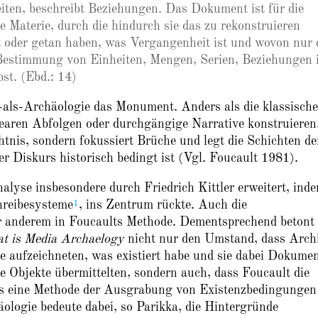
heiten, beschreibt Beziehungen. Das Dokument ist für die
e Materie, durch die hindurch sie das zu rekonstruieren
 oder getan haben, was Vergangenheit ist und wovon nur 
r Bestimmung von Einheiten, Mengen, Serien, Beziehungen 
st. (Ebd.: 14)
e-als-Archäologie das Monument. Anders als die klassische
inearen Abfolgen oder durchgängige Narrative konstruieren
htnis, sondern fokussiert Brüche und legt die Schichten de
er Diskurs historisch bedingt ist (Vgl. Foucault 1981).
lyse insbesondere durch Friedrich Kittler erweitert, inde
1
hreibesysteme
, ins Zentrum rückte. Auch die
r anderem in Foucaults Methode. Dementsprechend betont 
t is Media Archaelogy
nicht nur den Umstand, dass Arch
e aufzeichneten, was existiert habe und sie dabei Dokume
te Objekte übermittelten, sondern auch, dass Foucault die
als eine Methode der Ausgrabung von Existenzbedingungen
ologie bedeute dabei, so Parikka, die Hintergründe