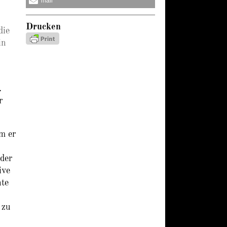
mail
Drucken
die
in
.
r
m er
der
ive
nte
 zu