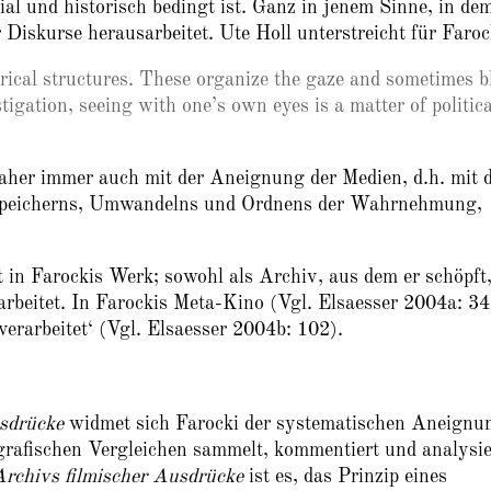
ial und historisch bedingt ist. Ganz in jenem Sinne, in de
 Diskurse herausarbeitet. Ute Holl unterstreicht für Faroc
storical structures. These organize the gaze and sometimes b
tigation, seeing with one’s own eyes is a matter of politica
her immer auch mit der Aneignung der Medien, d.h. mit 
 Speicherns, Umwandelns und Ordnens der Wahrnehmung,
 in Farockis Werk; sowohl als Archiv, aus dem er schöpft,
rbeitet. In Farockis Meta-Kino (Vgl. Elsaesser 2004a: 34
verarbeitet‘ (Vgl. Elsaesser 2004b: 102).
usdrücke
widmet sich Farocki der systematischen Aneignu
rafischen Vergleichen sammelt, kommentiert und analysie
Archivs filmischer Ausdrücke
ist es, das Prinzip eines