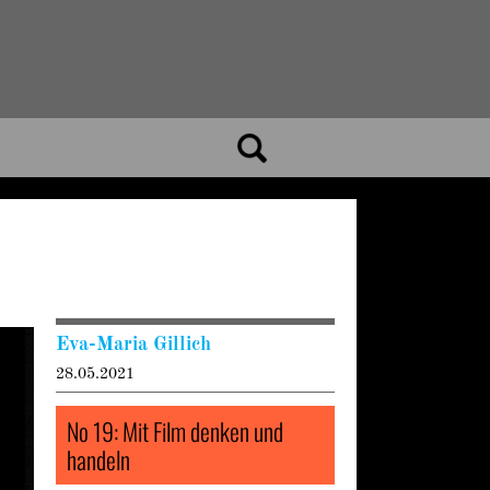
Eva-Maria Gillich
28.05.2021
No 19: Mit Film denken und
handeln