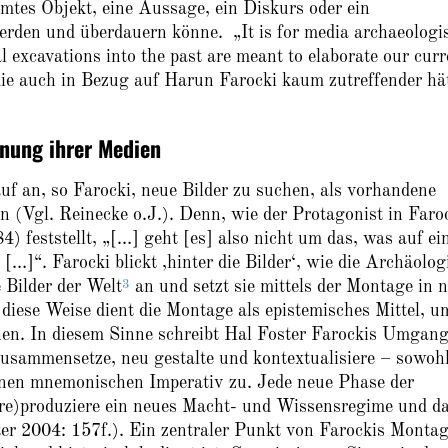
mmtes Objekt, eine Aussage, ein Diskurs oder ein
erden und überdauern könne. „It is for media archaeologi
al excavations into the past are meant to elaborate our curr
die auch in Bezug auf Harun Farocki kaum zutreffender hä
nung ihrer Medien
uf an, so Farocki, neue Bilder zu suchen, als vorhandene
en (Vgl. Reinecke o.J.). Denn, wie der Protagonist in Faro
stellt, „[…] geht [es] also nicht um das, was auf ei
 […]“. Farocki blickt ‚hinter die Bilder‘, wie die Archäolog
3
 Bilder der Welt
an und setzt sie mittels der Montage in n
diese Weise dient die Montage als epistemisches Mittel, u
hen. In diesem Sinne schreibt Hal Foster Farockis Umgang
zusammensetze, neu gestalte und kontextualisiere – sowoh
einen mnemonischen Imperativ zu. Jede neue Phase der
 (re)produziere ein neues Macht- und Wissensregime und d
er 2004: 157f.). Ein zentraler Punkt von Farockis Monta