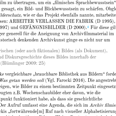
lm zu übertragen, um ein „filmisches Sprachbewusstsein“
 gesagt, ein Bild- und Blickbewusstsein zu schärfen. Obgl
lderschatz
, wie er das Projekt ebenfalls nannte, mitarbeite
für diesen: ARBEITER VERLASSEN DIE FABRIK (D 1995),
4
7) und GEFÄNGNISBILDER (D 2000).
Für diese gil
er generell für die Aneignung von Archivfilmmaterial im
historisch denkenden Archivkunst ginge es nicht nur um
rischen (oder auch fiktionalen) Bildes (als Dokument),
d Diskursgeschichte dieses Bildes innerhalb der
 (Blümlinger 2009: 25)
ke
vergleichbare „brauchbare Bibliothek aus Bildern“ forde
Was getan werden soll
(Vgl. Farocki 2016). Die angestreb
zeigen, wie Bilder zu einem bestimmten Zeitpunkt eingesetz
eugten z.B. Wochenschaubilder eher davon, wie die
nkt funktioniert habe, als dass sie geschichtliche
 Der Aufruf umfasst eine Agenda, die sich im
Archiv filmis
ckis „fortwährende[m] Ruf nach visueller Alphabetisierun