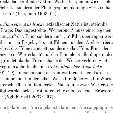
 Farocki das berühmte Diktum Walter Benjamins wiederhole
Schrift-, sondern der Photographieunkundige wird, so hat
t sein.“ (Benjamin 1963: 64)
s filmischer Ausdrücke
lexikalischer Natur ist, steht die
r Frage: Das angestrebte ‚Wörterbuch‘ muss einer eigenen
nur ‚auf‘ den Film, sondern auch ‚in‘ Film übertragen wer
cht nur ein Projekt, das mit Filmen aus dem Archiv arbeite
chiv, das Filme sammelt, sondern selbst Film. Eines der
eptes ‚Wörterbuch‘ auf den Film bleibt allerdings in de
egründet, da die Trennschärfe der Wörter verloren geht;
wegungsabläufe, die im
Archiv filmischer Ausdrücke
01: 19). In einem anderen Kontext thematisiert Farocki
5
h
könne nicht in derselben Weise für Bilder wie für Wörte
nterschiedlich funktionierten. Man könne zwar Wörter, die
 worden seien, festhalten, eine entsprechende Erörteru
ger (Vgl. Farocki 2007: 297).
dkonstellationen, Aussagekonstellationen, Aussageprägung