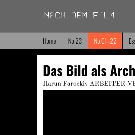
Direkt
zum
Inhalt
Home
No 23
No 01–22
Es
Das Bild als Arch
Harun Farockis ARBEITER 