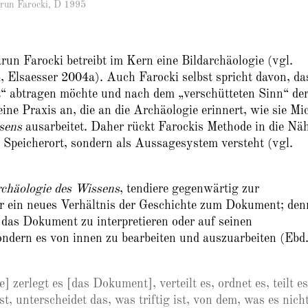
 Farocki, D 1995
n Farocki betreibt im Kern eine Bildarchäologie (vgl.
Elsaesser 2004a). Auch Farocki selbst spricht davon, da
egt“ abtragen möchte und nach dem „verschütteten Sinn“ de
eine Praxis an, die an die Archäologie erinnert, wie sie Mi
sens
ausarbeitet. Daher rückt Farockis Methode in die Nä
s Speicherort, sondern als Aussagesystem versteht (vgl.
chäologie des Wissens
, tendiere gegenwärtig zur
 ein neues Verhältnis der Geschichte zum Dokument; den
f das Dokument zu interpretieren oder auf seinen
ndern es von innen zu bearbeiten und auszuarbeiten (Ebd.
 zerlegt es [das Dokument], verteilt es, ordnet es, teilt es
st, unterscheidet das, was triftig ist, von dem, was es nicht