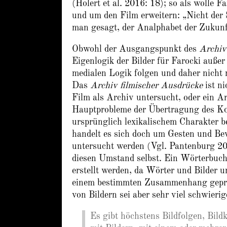
(Holert et al. 2016: 18); so als wolle
und um den Film erweitern: „Nicht der 
man gesagt, der Analphabet der Zukunf
Obwohl der Ausgangspunkt des
Archiv
Eigenlogik der Bilder für Farocki auße
medialen Logik folgen und daher nicht 
Das
Archiv filmischer Ausdrücke
ist ni
Film als Archiv untersucht, oder ein Ar
Hauptprobleme der Übertragung des Konz
ursprünglich lexikalischem Charakter b
handelt es sich doch um Gesten und Be
untersucht werden (Vgl. Pantenburg 20
diesen Umstand selbst. Ein Wörterbuc
erstellt werden, da Wörter und Bilder u
einem bestimmten Zusammenhang geprägt
von Bildern sei aber sehr viel schwieri
Es gibt höchstens Bildfolgen, Bil