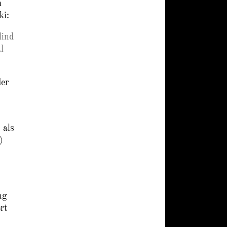
m
ki:
lind
l
der
 als
)
ng
rt