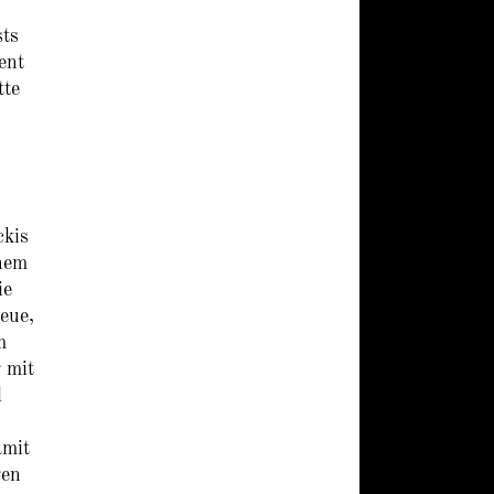
sts
ent
tte
ckis
nem
ie
eue,
m
 mit
l
amit
gen