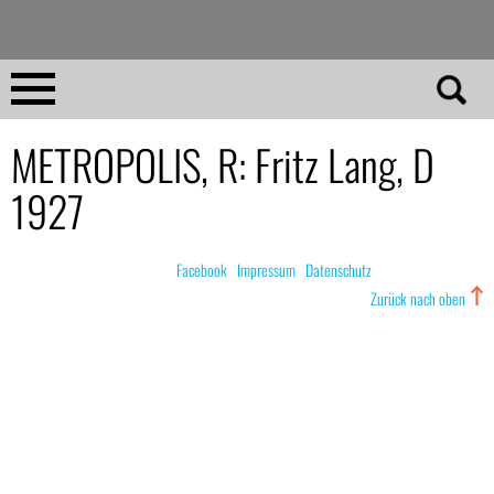
Direkt
zum
Inhalt
Home
METROPOLIS, R: Fritz Lang, D
1927
No 23
No 01–22
© nachdemfilm 1999–2022 |
Facebook
|
Impressum
|
Datenschutz
Zurück nach oben
Essays
Reviews
Archiv