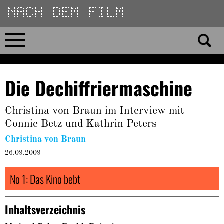
Direkt
zum
Inhalt
Home
Die Dechiffriermaschine
No 23
Christina von Braun im Interview mit
No 01–22
Connie Betz und Kathrin Peters
Christina von Braun
Essays
26.09.2009
Reviews
No 1: Das Kino bebt
Archiv
Inhaltsverzeichnis