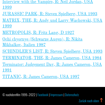
Interview with the Vampire, R: Neil Jordan, USA
1999
JURASSIC PARK, R: Steven Spielberg, USA 1993
MATRIX, THE, R: Andy und Larry Wachowski, USA
1999
METROPOLIS, R: Fritz Lang, D 1927
Ochi chyornye (Schwarze Augen), R: Nikita
Mikhalkov, Italien 1987
SCHINDLER'S LIST, R: Steven Spielberg, USA 1993
TERMINATOR, THE, R: James Cameron, USA 1984
Terminator: Judgement Day, R: James Cameron, USA
1991
TITANIC, R: James Cameron, USA 1997
© nachdemfilm 1999–2022 |
Facebook
|
Impressum
|
Datenschutz
Zurück nach oben