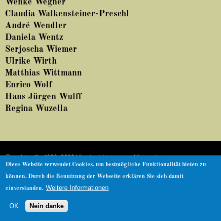
Wenke Wegner
About
Claudia Walkensteiner-Preschl
André Wendler
Daniela Wentz
Serjoscha Wiemer
Ulrike Wirth
Matthias Wittmann
Enrico Wolf
Hans Jürgen Wulff
Regina Wuzella
© nachdemfilm 1999–2022 |
Facebook
|
Impressum
|
Datenschutz
Diese Website verwendet Cookies, um bestmögliche Funktionalität bieten zu
Zurück nach oben
können. Durch die Benutzung der Webseite erklären Sie sich damit
Weitere Informationen
einverstanden.
OK
Nein danke