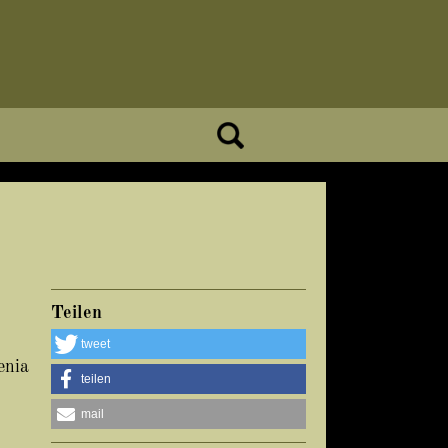
Teilen
tweet
enia
teilen
mail