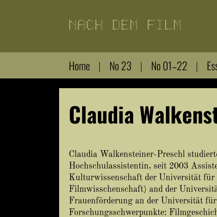
Direkt
zum
Inhalt
Home
No 23
No 01–22
Es
Claudia Walkens
Claudia Walkensteiner-Preschl studiert
Hochschulassistentin, seit 2003 Assis
Kulturwissenschaft der Universität für
Filmwisschenschaft) and der Universitä
Frauenförderung an der Universität fü
Forschungsschwerpunkte: Filmgeschicht