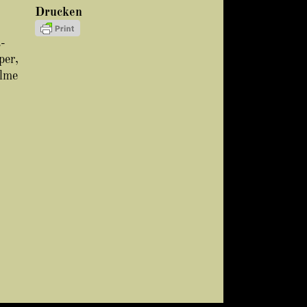
Drucken
-
per,
ilme