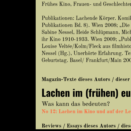
Frühes Kino, Frauen- und Geschlechte
Publikationen: Lachende Körper. Kom
Publikationen Bd. 8). Wien 2008; „Die 
Sabine Nessel, Heide Schlüpmann, Micha
ihr Kino 1910-1933. Wien 2009; „Publ
Louise Veltée/Kolm/Fleck aus filmhisto
Nessel (Hg.), Unerhörte Erfahrung. Te
Geburtstag. Basel/ Frankfurt/Main 20
Magazin-Texte dieses Autors / dieser
Lachen im (frühen) e
Was kann das bedeuten?
No 12: Lachen im Kino und auf der L
Reviews / Essays dieses Autors / die