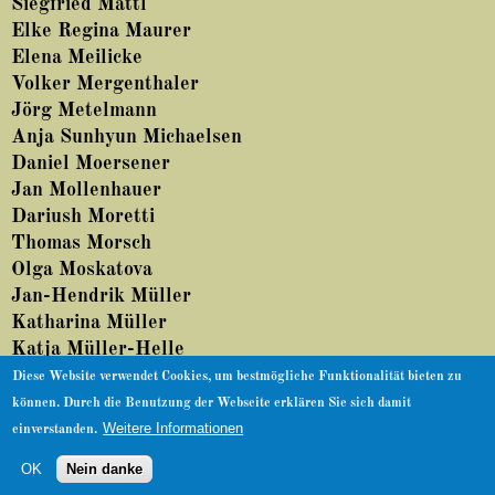
Siegfried Mattl
About
Elke Regina Maurer
Elena Meilicke
Volker Mergenthaler
Jörg Metelmann
Anja Sunhyun Michaelsen
Daniel Moersener
Jan Mollenhauer
Dariush Moretti
Thomas Morsch
Olga Moskatova
Jan-Hendrik Müller
Katharina Müller
Katja Müller-Helle
Diese Website verwendet Cookies, um bestmögliche Funktionalität bieten zu
können. Durch die Benutzung der Webseite erklären Sie sich damit
Weitere Informationen
einverstanden.
© nachdemfilm 1999–2022 |
Facebook
|
Impressum
|
Datenschutz
OK
Nein danke
Zurück nach oben