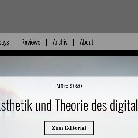
says
Reviews
Archiv
About
März 2020
sthetik und Theorie des digita
Zum Editorial