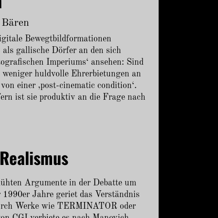
n
e Bären
digitale Bewegtbildformationen
als gallische Dörfer an den sich
ografischen Imperiums‘ ansehen: Sind
er weniger huldvolle Ehrerbietungen an
von einer ‚post-cinematic condition‘.
ern ist sie produktiv an die Frage nach
 Realismus
emühten Argumente in der Debatte um
 1990er Jahre geriet das Verständnis
t durch Werke wie TERMINATOR oder
 CGI verbiete es nach Manovich,