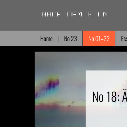
Direkt
zum
Inhalt
Home
No 23
No 01–22
Es
No 18: Ä