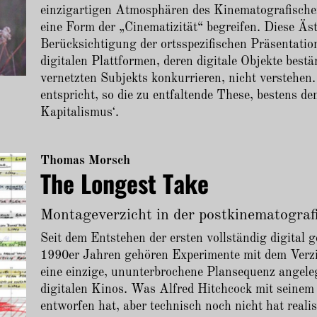
einzigartigen Atmosphären des Kinematografischen
eine Form der „Cinematizität“ begreifen. Diese Äst
Berücksichtigung der ortsspezifischen Präsentatio
digitalen Plattformen, deren digitale Objekte bes
vernetzten Subjekts konkurrieren, nicht verstehen
entspricht, so die zu entfaltende These, bestens de
Kapitalismusʻ.
Thomas Morsch
The Longest Take
Montageverzicht in der postkinematograf
Seit dem Entstehen der ersten vollständig digital g
1990er Jahren gehören Experimente mit dem Verzi
eine einzige, ununterbrochene Plansequenz angeleg
digitalen Kinos. Was Alfred Hitchcock mit sein
entworfen hat, aber technisch noch nicht hat reali