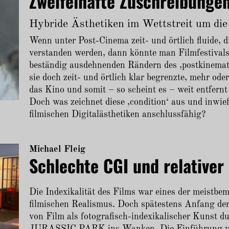
Zweifelhafte Zuschreibunge
Hybride Ästhetiken im Wettstreit um di
Wenn unter Post-Cinema zeit- und örtlich fluide, 
verstanden werden, dann könnte man Filmfestivals 
beständig ausdehnenden Rändern des ‚postkinemat
sie doch zeit- und örtlich klar begrenzte, mehr od
das Kino und somit – so scheint es – weit entfernt 
Doch was zeichnet diese ‚condition‘ aus und inwief
filmischen Digitalästhetiken anschlussfähig?
Michael Fleig
Schlechte CGI und relativer
Die Indexikalität des Films war eines der meistb
filmischen Realismus. Doch spätestens Anfang der
von Film als fotografisch-indexikalischer Kuns
JURASSIC PARK ins Wanken. Die Einführung von