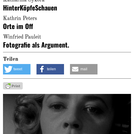
Katharina Sykora
HinterKöpfeSchauen
Kathrin Peters
Orte im Off
Winfried Pauleit
Fotografie als Argument.
Teilen
tweet
teilen
mail