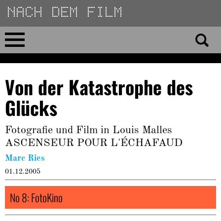
Direkt
zum
Inhalt
Home
Von der Katastrophe des
No 23
Glücks
No 01–22
Fotografie und Film in Louis Malles
ASCENSEUR POUR L'ÉCHAFAUD
Essays
Marc Ries
Reviews
01.12.2005
No 8: FotoKino
Archiv