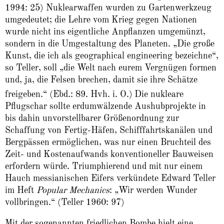
1994: 25) Nuklearwaffen wurden zu Gartenwerkzeug
umgedeutet; die Lehre vom Krieg gegen Nationen
wurde nicht ins eigentliche Anpflanzen umgemünzt,
sondern in die Umgestaltung des Planeten. „Die große
Kunst, die ich als geographical engineering bezeichne“,
so Teller, soll „die Welt nach eurem Vergnügen formen
und, ja, die Felsen brechen, damit sie ihre Schätze
freigeben.“ (Ebd.: 89. Hvh. i. O.)
Die nukleare
Pflugschar sollte erdumwälzende Aushubprojekte in
bis dahin unvorstellbarer Größenordnung zur
Schaffung von Fertig-Häfen, Schifffahrtskanälen und
Bergpässen ermöglichen, was nur einen Bruchteil des
Zeit- und Kostenaufwands konventioneller Bauweisen
erfordern würde. Triumphierend und mit nur einem
Hauch messianischen Eifers verkündete Edward Teller
im Heft
Popular Mechanics
: „Wir werden Wunder
vollbringen.“ (Teller 1960: 97)
Mit der sogenannten friedlichen Bombe hielt eine