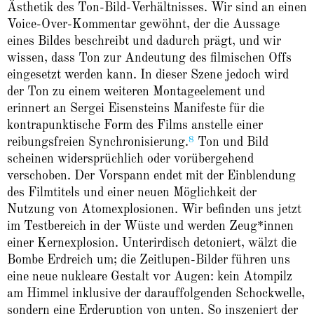
Ästhetik des Ton-Bild-Verhältnisses. Wir sind an einen
Voice-Over-Kommentar gewöhnt, der die Aussage
eines Bildes beschreibt und dadurch prägt, und wir
wissen, dass Ton zur Andeutung des filmischen Offs
eingesetzt werden kann. In dieser Szene jedoch wird
der Ton zu einem weiteren Montageelement und
erinnert an Sergei Eisensteins Manifeste für die
kontrapunktische Form des Films anstelle einer
8
reibungsfreien Synchronisierung.
Ton und Bild
scheinen widersprüchlich oder vorübergehend
verschoben. Der Vorspann endet mit der Einblendung
des Filmtitels und einer neuen Möglichkeit der
Nutzung von Atomexplosionen. Wir befinden uns jetzt
im Testbereich in der Wüste und werden Zeug*innen
einer Kernexplosion. Unterirdisch detoniert, wälzt die
Bombe Erdreich um; die Zeitlupen-Bilder führen uns
eine neue nukleare Gestalt vor Augen: kein Atompilz
am Himmel inklusive der darauffolgenden Schockwelle,
sondern eine Erderuption von unten. So inszeniert der