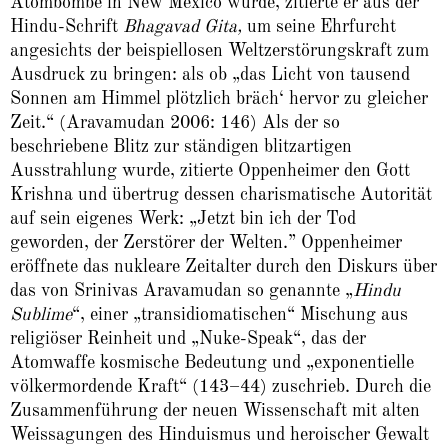
Atombombe in New Mexico wurde, zitierte er aus der
Hindu-Schrift
Bhagavad Gita,
um seine Ehrfurcht
angesichts der beispiellosen Weltzerstörungskraft zum
Ausdruck zu bringen: als ob „das Licht von tausend
Sonnen am Himmel plötzlich bräch‘ hervor zu gleicher
Zeit.“ (Aravamudan 2006: 146) Als der so
beschriebene Blitz zur ständigen blitzartigen
Ausstrahlung wurde, zitierte Oppenheimer den Gott
Krishna und übertrug dessen charismatische Autorität
auf sein eigenes Werk: „Jetzt bin ich der Tod
geworden, der Zerstörer der Welten.” Oppenheimer
eröffnete das nukleare Zeitalter durch den Diskurs über
das von Srinivas Aravamudan so genannte „
Hindu
Sublime
“, einer „transidiomatischen“ Mischung aus
religiöser Reinheit und „Nuke-Speak“, das der
Atomwaffe kosmische Bedeutung und „exponentielle
völkermordende Kraft“ (143–44) zuschrieb. Durch die
Zusammenführung der neuen Wissenschaft mit alten
Weissagungen des Hinduismus und heroischer Gewalt