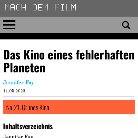
Direkt
zum
Inhalt
Home
Das Kino eines fehlerhaften
No 23
Planeten
No 01–22
Jennifer Fay
Essays
11.05.2023
No 21: Grünes Kino
Reviews
Archiv
Inhaltsverzeichnis
Jennifer Fay