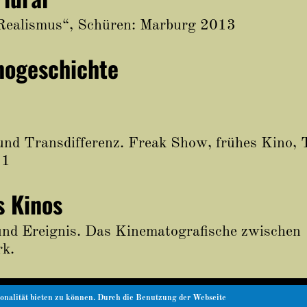
 Realismus“, Schüren: Marburg 2013
nogeschichte
nd Transdifferenz. Freak Show, frühes Kino, 
11
s Kinos
und Ereignis. Das Kinematografische zwischen
rk.
onalität bieten zu können. Durch die Benutzung der Webseite