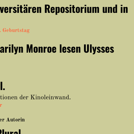
versitären Repositorium und in
. Geburtstag
arilyn Monroe lesen Ulysses
l.
ktionen der Kinoleinwand.
r
ser Autorin
lural