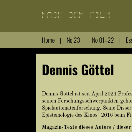
Direkt
zum
Inhalt
Home
No 23
No 01–22
Es
Dennis Göttel
Dennis Göttel ist seit April 2024 Profe
seinen Forschungsschwerpunkten gehöre
Spielautomatenforschung. Seine Dissert
Epistemologie des Kinos" 2016 beim Fi
Magazin-Texte dieses Autors / dieser