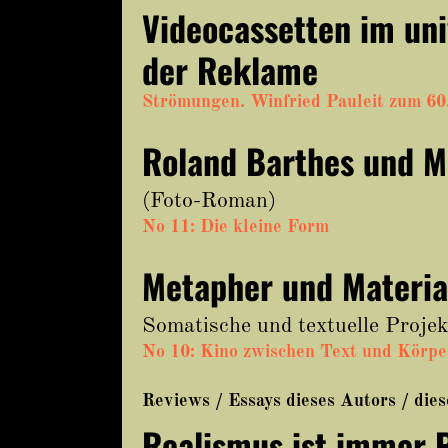
Videocassetten im uni
der Reklame
Strömungen. Winfried Pauleit zum 60
Roland Barthes und M
(Foto-Roman)
No 11: Die kleine Form
Metapher und Materia
Somatische und textuelle Proje
No 10: Kino zwischen Text und Körpe
Reviews / Essays dieses Autors / die
Realismus ist immer P