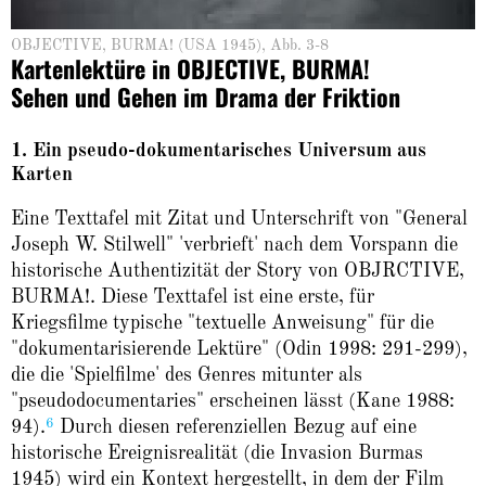
OBJECTIVE, BURMA! (USA 1945), Abb. 3-8
Kartenlektüre in OBJECTIVE, BURMA!
Sehen und Gehen im Drama der Friktion
1. Ein pseudo-dokumentarisches Universum aus
Karten
Eine Texttafel mit Zitat und Unterschrift von "General
Joseph W. Stilwell" 'verbrieft' nach dem Vorspann die
historische Authentizität der Story von OBJRCTIVE,
BURMA!. Diese Texttafel ist eine erste, für
Kriegsfilme typische "textuelle Anweisung" für die
"dokumentarisierende Lektüre" (Odin 1998: 291-299),
die die 'Spielfilme' des Genres mitunter als
"pseudodocumentaries" erscheinen lässt (Kane 1988:
6
94).
Durch diesen referenziellen Bezug auf eine
historische Ereignisrealität (die Invasion Burmas
1945) wird ein Kontext hergestellt, in dem der Film