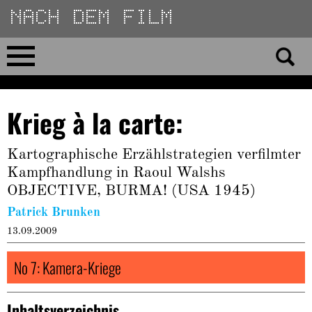
Direkt
zum
Inhalt
Home
Krieg à la carte:
No 23
Kartographische Erzählstrategien verfilmter
No 01–22
Kampfhandlung in Raoul Walshs
OBJECTIVE, BURMA! (USA 1945)
Essays
Patrick Brunken
13.09.2009
Reviews
No 7: Kamera-Kriege
Archiv
Inhaltsverzeichnis