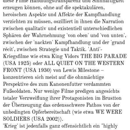
diese Filme Handlungstransparenz und Sinnhaftigkeit
erzeugen können, ohne auf die spektakulären,
heroischen Aspekte und Affekte der Kampfhandlung
verzichten zu müssen, oszilliert in ihnen die Narration
zwischen qualitativ und existentiell unterschiedlichen
Sphären der Wahrnehmung 'von oben' und 'von unten',
zwischen der 'nackten' Kampfhandlung und der 'grand
récit', zwischen Strategie und Taktik. 'Anti'-
Kriegsfilme wie etwa King Vidors THE BIG PARADE
(USA 1925) oder ALL QUIET ON THE WESTERN
FRONT (USA 1930) von Lewis Milestone –
konzentrieren sich meist auf die ohnmächtige
Perspektive des zum Kanonenfutter verdammten
Fußsoldaten. Nur wenige Filme predigen angesichts
totaler Verzweiflung ihrer Protagonisten im Brustton
der Überzeugung das ordensschwere Pathos von der
unbedingten Opferbereitschaft (wie etwa WE WERE
SOLDIERS (USA 2002)).
'Krieg' ist jedenfalls ganz offensichtlich ein "highly