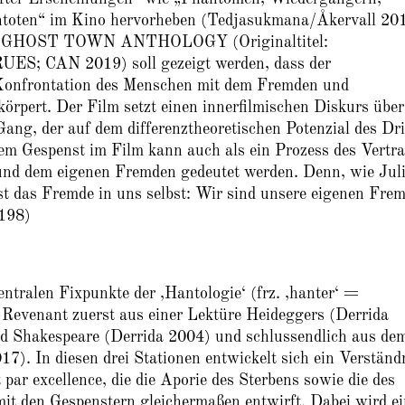
toten“ im Kino hervorheben (Tedjasukmana/Åkervall 20
Film GHOST TOWN ANTHOLOGY (Originaltitel:
 CAN 2019) soll gezeigt werden, dass der
 Konfrontation des Menschen mit dem Fremden und
örpert. Der Film setzt einen innerfilmischen Diskurs über
Gang, der auf dem differenztheoretischen Potenzial des Dri
em Gespenst im Film kann auch als ein Prozess des Vertra
und dem eigenen Fremden gedeutet werden. Denn, wie Jul
st das Fremde in uns selbst: Wir sind unsere eigenen Fre
 198)
entralen Fixpunkte der ,Hantologie‘
(frz. ‚hanter‘ =
Revenant zuerst aus einer Lektüre Heideggers (Derrida
d Shakespeare (Derrida 2004) und schlussendlich aus de
17). In diesen drei Stationen entwickelt sich ein Verständ
 par excellence, die die Aporie des Sterbens sowie die des
it den Gespenstern gleichermaßen entwirft. Dabei wird ei