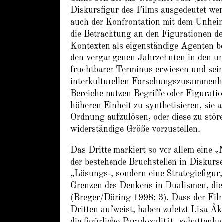
Diskursfigur des Films ausgedeutet wer
auch der Konfrontation mit dem Unheiml
die Betrachtung an den Figurationen de
Kontexten als eigenständige Agenten be
den vergangenen Jahrzehnten in den unt
fruchtbarer Terminus erwiesen und seine 
interkulturellen Forschungszusammenhä
Bereiche nutzen Begriffe oder Figurati
höheren Einheit zu synthetisieren, sie 
Ordnung aufzulösen, oder diese zu stör
widerständige Größe vorzustellen.
Das Dritte markiert so vor allem eine „
der bestehende Bruchstellen in Diskurse
„Lösungs-, sondern eine Strategiefigur
Grenzen des Denkens in Dualismen, die 
(Breger/Döring 1998: 3). Dass der Film
Dritten aufweist, haben zuletzt Lisa Å
die figürliche Paradoxalität „schatte