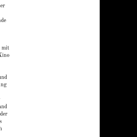
der
nde
 mit
Kino
und
ung
g
and
 der
s
h