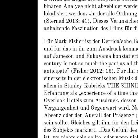
binären Analyse nicht abgebildet werde
lokalisiert werden, „in der alle Ordnun
(Sternad 2013: 41). Dieses Verunsicher
anhaltende Faszination des Films für 
Für Mark Fisher ist der Derrida’sche Be
und für das in ihr zum Ausdruck komme
auf Jameson und Fukuyama konstatiert e
century is not so much the past as all t
anticipate” (Fisher 2012: 16). Für ihn 
einerseits in der elektronischen Musik 
allem in Stanley Kubricks THE SHINI
Erfahrung als „experience of a time that
Overlook Hotels zum Ausdruck, dessen 
Vergangenheit und Gegenwart wird. Nac
Absenz oder den Ausfall der Präsenz“ (
sein sollte. Gleiches gilt ihm für den 
des Subjekts markiert. „Das Gefühl des
ist, wo nichts sein sollte, oder wenn nic