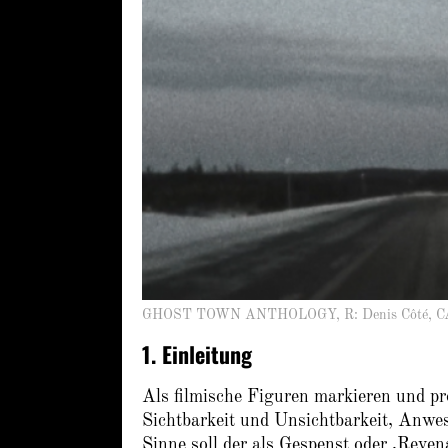
GHOST TOWN ANTHOLOGY, R: Denis Côté, C
1. Einleitung
Als filmische Figuren markieren und pr
Sichtbarkeit und Unsichtbarkeit, Anwe
Sinne soll der als Gespenst oder ,Reven