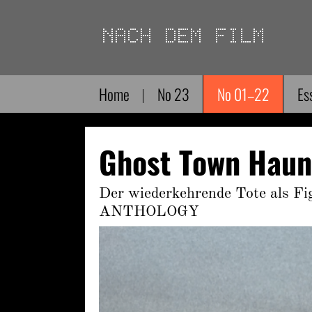
Direkt
zum
Inhalt
Home
No 23
No 01–22
Es
Ghost Town Haun
Der wiederkehrende Tote als 
ANTHOLOGY