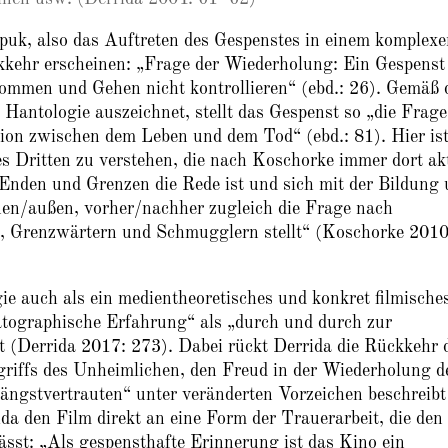
Spuk, also das Auftreten des Gespenstes in einem komplex
kehr erscheinen: „Frage der Wiederholung: Ein Gespenst 
mmen und Gehen nicht kontrollieren“ (ebd.: 26). Gemäß 
Hantologie auszeichnet, stellt das Gespenst so „die Frage
ion zwischen dem Leben und dem Tod“ (ebd.: 81). Hier is
es Dritten zu verstehen, die nach Koschorke immer dort ak
Enden und Grenzen die Rede ist und sich mit der Bildung
en/außen, vorher/nachher zugleich die Frage nach
n, Grenzwärtern und Schmugglern stellt“ (Koschorke 2010
e auch als ein medientheoretisches und konkret filmische
matographische Erfahrung“ als „durch und durch zur
t (Derrida 2017: 273). Dabei rückt Derrida die Rückkehr 
griffs des Unheimlichen, den Freud in der Wiederholung d
ängstvertrauten“ unter veränderten Vorzeichen beschreibt
da den Film direkt an eine Form der Trauerarbeit, die den
sst: „Als gespensthafte Erinnerung ist das Kino ein