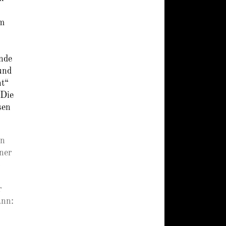
Im
ende
und
nt“
 Die
sen
en
ner
o
r
ann: