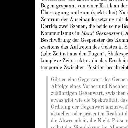
Bogen gespannt von einer Kritik an de
Übertragung und zum (spektralen) Nach
Zentrum der Auseinandersetzung mit de
Derrida zwei Szenen, die beide seine 
Kommunismus in
Marx’ Gespenster
(De
Beschwörung der Gespenster des Kom
zweitens das Auftreten des Geistes in 
(„die Zeit ist aus den Fugen“, Shakes
komplexe Zeitstruktur, die das Erschei
temporale Zwischen-Position beschreibt
Gibt es eine Gegenwart des Gespe
Abfolge eines Vorher und Nachher,
zukünftigen Gegenwart, zwischen e
etwas gibt wie die Spektralität, d
Ordnung der Gegenwart anzuzweife
aktuellen oder präsenten Realität 
die Abwesenheit, die Nicht-Präsenz,
selbst das Simulakrum im Allgeme