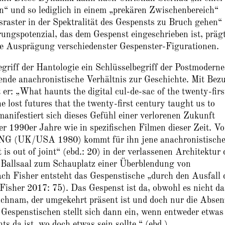
n“ und so lediglich in einem „prekären Zwischenbereich“
gsraster in der Spektralität des Gespensts zu Bruch gehen“
ungspotenzial, das dem Gespenst eingeschrieben ist, prägt
die Ausprägung verschiedenster Gespenster-Figurationen.
griff der Hantologie ein Schlüsselbegriff der Postmoderne
nde anachronistische Verhältnis zur Geschichte. Mit Bez
r: „What haunts the digital cul-de-sac of the twenty-firs
he lost futures that the twenty-first century taught us to
manifestiert sich dieses Gefühl einer verlorenen Zukunft
der 1990er Jahre wie in spezifischen Filmen dieser Zeit. Vo
NG (UK/USA 1980) kommt für ihn jene anachronistisch
 is out of joint“ (ebd.: 20) in der verlassenen Architektur 
Ballsaal zum Schauplatz einer Überblendung von
h Fisher entsteht das Gespenstische „durch den Ausfall 
Fisher 2017: 75). Das Gespenst ist da, obwohl es nicht da
Leichnam, der umgekehrt präsent ist und doch nur die Absen
 Gespenstischen stellt sich dann ein, wenn entweder etwas
hts da ist, wo doch etwas sein sollte.“ (ebd.)