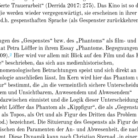
ßerte Trauerarbeit“ (Derrida 2017: 275). Das Kino ist so 
ie werden wieder vergegenwärtigt, sie erscheinen in ihrer
d.h. gespensthaften Sprache (als Gespenster zurückkehre
lungen des „Gespenstes“ bzw. des „Phantoms“ als film- und
hat Petra Löffler in ihrem Essay „Phantome. Begegnungen
2
09).
Hier wird vor allem mit Blick auf den Film und das 
 beschrieben, das sich aus medienhistorischen,
änomenologischen Betrachtungen speist und sich direkt an
ologie anschließen lässt. Im Kern wird hier das Phantom 
ur“ bestimmt, die „in die vermeintlich sichere Unterscheid
arem und Unsichtbarem, Anwesendem und Abwesendem“
 dazwischen einnistet und die Logik dieser Unterscheidun
teht Löffler das Phantom als „Kippfigur“, die als „Gegenst
als Topos, als Ort und als Figur des Dritten das Problem
bd.) bezeichnet. Die Situierung des Gespensts als Figur de
wischen den Paramenten der An- und Abwesenheit, die nac
mmt. Diese Dynamik kann nach Christian Sternad „in einer