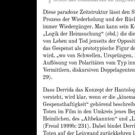
Diese paradoxe Zeitstruktur lässt den 
Prozess der Wiederholung und der Rück
immer Wiedergänger. Man kann sein Ko
„Logik der Heimsuchung“ (ebd.) die die 
von Leben und Tod jenseits der Opposit
das Gespenst als prototypische Figur d
wird, „wo von Schwellen, Ursprüngen, 
Auflösung von Polaritäten vom Typ inn
Vermittlern, diskursiven Doppelagente
29).
Dass Derrida das Konzept der Hantologi
versteht, wird klar, wenn er die „kine
Gespensthaftigkeit“ gehörend beschreib
Toten im Film in den Umkreis jenes Be
Heimlichen, des „Altbekannten“ und „L
(Freud 1999b: 231). Dabei bindet Derri
Toten auf der Leinwand zurückkehren lä