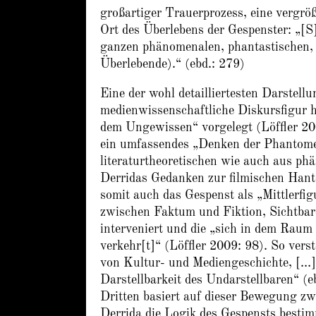
großartiger Trauerprozess, eine vergrö
Ort des Überlebens der Gespenster: „[S]
ganzen phänomenalen, phantastischen, 
Überlebende).“ (ebd.: 279)
Eine der wohl detailliertesten Darstel
medienwissenschaftliche Diskursfigur 
dem Ungewissen“ vorgelegt (Löffler 20
ein umfassendes „Denken der Phantome“
literaturtheoretischen wie auch aus ph
Derridas Gedanken zur filmischen Hant
somit auch das Gespenst als „Mittlerfig
zwischen Faktum und Fiktion, Sichtb
interveniert und die „sich in dem Raum
verkehr[t]“ (Löffler 2009: 98). So vers
von Kultur- und Mediengeschichte, […] 
Darstellbarkeit des Undarstellbaren“ (e
Dritten basiert auf dieser Bewegung z
Derrida die Logik des Gespensts besti