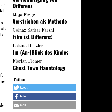
Differenz
ber
ich
Maja Figge
Verstricken als Methode
in
 als
Golnaz Sarkar Farshi
Film ist Differenz!
ls
e
Bettina Henzler
Im (An-)Blick des Kindes
Florian Flömer
Ghost Town Hauntology
f,
Teilen
ine
tweet
teilen
mail
ade