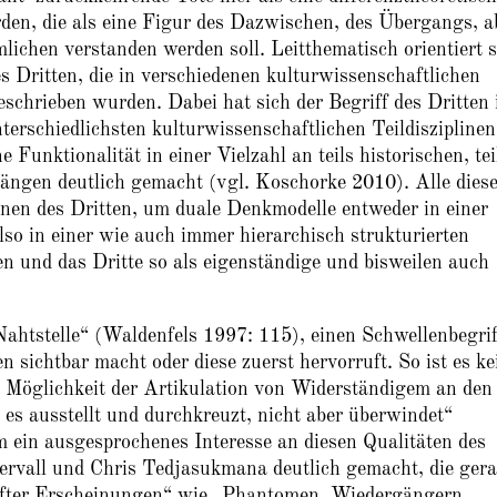
den, die als eine Figur des Dazwischen, des Übergangs, a
ichen verstanden werden soll. Leitthematisch orientiert s
s Dritten, die in verschiedenen kulturwissenschaftlichen
schrieben wurden. Dabei hat sich der Begriff des Dritten 
erschiedlichsten kulturwissenschaftlichen Teildisziplinen
Funktionalität in einer Vielzahl an teils historischen, tei
ngen deutlich gemacht (vgl. Koschorke 2010). Alle dies
onen des Dritten, um duale Denkmodelle entweder in einer
also in einer wie auch immer hierarchisch strukturierten
en und das Dritte so als eigenständige und bisweilen auch
Nahtstelle“ (Waldenfels 1997: 115), einen Schwellenbegrif
n sichtbar macht oder diese zuerst hervorruft. So ist es ke
, Möglichkeit der Artikulation von Widerständigem an den
es ausstellt und durchkreuzt, nicht aber überwindet“
 ein ausgesprochenes Interesse an diesen Qualitäten des
kervall und Chris Tedjasukmana deutlich gemacht, die ger
nhafter Erscheinungen“ wie „Phantomen, Wiedergängern,