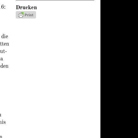
16:
Drucken
 die
tten
ut-
ia
mden
m
nis
n