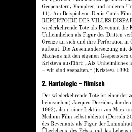
Gespenstern, Vampiren und anderen Un
11). Am Beispiel von Denis Côtés 
RÉPERTOIRE DES VILLES DISPARUES;
wiederkehrende Tote als Revenant die
Unheimlichen als Figur des Dritten verk
Grenze an sich und ihre Perforation in 
aufbaut. Die Auseinandersetzung mit d
Machens mit den eigenen Gespenstern 
Kristeva ausführt: „Als Unheimliches i
– wir sind gespalten.“ (Kristeva 1990:
2. Hantologie – filmisch
Der wiederkehrende Tote ist einer der z
heimsuchen) Jacques Derridas, der den
1992), dann einer Lektüre von Marx un
Medium Film selbst ableitet (Derrida 20
des Revenants als Figur der Liminalität
Überlebens, des Erbes und des Lebens m