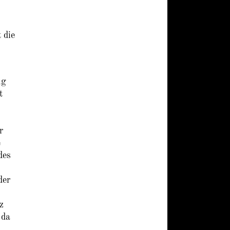
 die
ug
t
r
e
des
der
z
 da