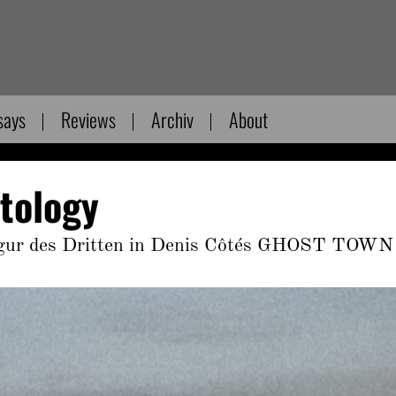
says
Reviews
Archiv
About
tology
Figur des Dritten in Denis Côtés GHOST TOWN