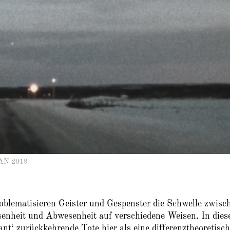
AN 2019
oblematisieren Geister und Gespenster die Schwelle zwisc
senheit und Abwesenheit auf verschiedene Weisen. In die
ant‘ zurückkehrende Tote hier als eine differenztheoretisc