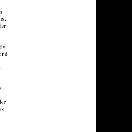
en
ist
der
t
tiv
 und
:
s
der
es