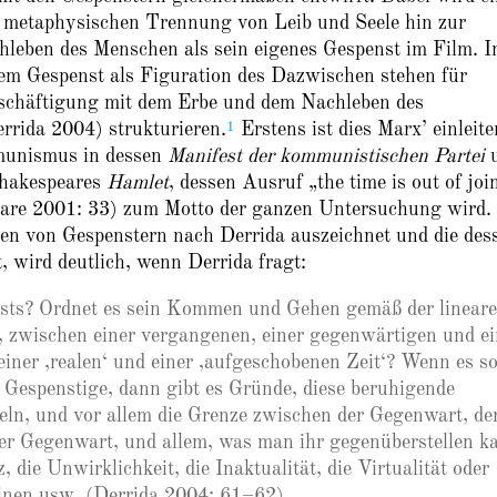
r metaphysischen Trennung von Leib und Seele hin zur
leben des Menschen als sein eigenes Gespenst im Film. 
m Gespenst als Figuration des Dazwischen stehen für
Beschäftigung mit dem Erbe und dem Nachleben des
1
rrida 2004) strukturieren.
Erstens ist dies Marx’ einleit
munismus in dessen
Manifest der kommunistischen Partei
Shakespeares
Hamlet
, dessen Ausruf „the time is out of joi
peare 2001: 33) zum Motto der ganzen Untersuchung wird.
nen von Gespenstern nach Derrida auszeichnet und die des
, wird deutlich, wenn Derrida fragt:
nsts? Ordnet es sein Kommen und Gehen gemäß der linear
 zwischen einer vergangenen, einer gegenwärtigen und ei
iner ‚realen‘ und einer ‚aufgeschobenen Zeit‘? Wenn es s
as Gespenstige, dann gibt es Gründe, diese beruhigende
ln, und vor allem die Grenze zwischen der Gegenwart, de
der Gegenwart, und allem, was man ihr gegenüberstellen k
 die Unwirklichkeit, die Inaktualität, die Virtualität oder
inen usw. (Derrida 2004: 61–62)