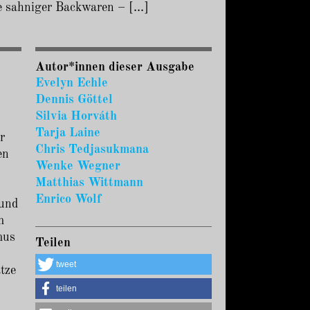
e sahniger Backwaren – [...]
Autor*innen dieser Ausgabe
Evelyn Echle
Dennis Göttel
Silvia Horváth
Tarja Laine
r
Chris Tedjasukmana
en
Wenke Wegner
Matthias Wittmann
Enrico Wolf
 und
m
mus
Teilen
tweet
tze
teilen