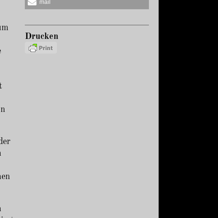
mail
zum
Drucken
e
t
on
der
n
hen
n