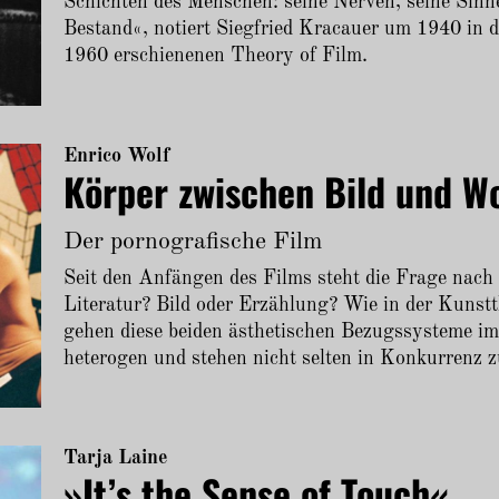
Schichten des Menschen: seine Nerven, seine Sinn
Bestand«, notiert Siegfried Kracauer um 1940 in d
1960 erschienenen Theory of Film.
Enrico Wolf
Körper zwischen Bild und W
Der pornografische Film
Seit den Anfängen des Films steht die Frage nach
Literatur? Bild oder Erzählung? Wie in der Kunstth
gehen diese beiden ästhetischen Bezugssysteme im 
heterogen und stehen nicht selten in Konkurrenz z
Tarja Laine
»It’s the Sense of Touch«