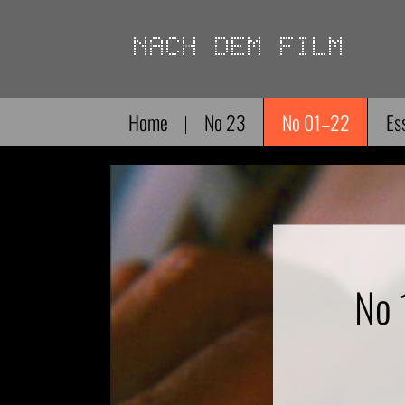
Direkt
zum
Inhalt
Home
No 23
No 01–22
Es
No 