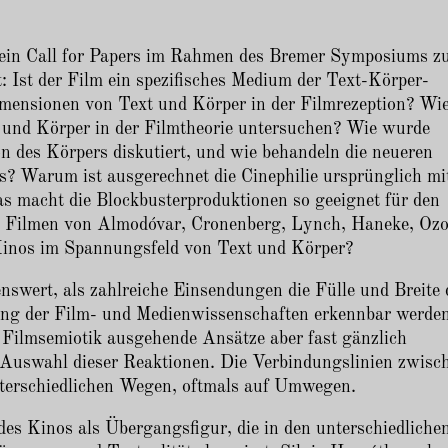
r ein Call for Papers im Rahmen des Bremer Symposiums 
: Ist der Film ein spezifisches Medium der Text-Körper-
imensionen von Text und Körper in der Filmrezeption? Wi
und Körper in der Filmtheorie untersuchen? Wie wurde
on des Körpers diskutiert, und wie behandeln die neueren
ms? Warum ist ausgerechnet die Cinephilie ursprünglich mi
s macht die Blockbusterproduktionen so geeignet für den
n Filmen von Almodóvar, Cronenberg, Lynch, Haneke, Oz
 Kinos im Spannungsfeld von Text und Körper?
swert, als zahlreiche Einsendungen die Fülle und Breite 
rung der Film- und Medienwissenschaften erkennbar werde
er Filmsemiotik ausgehende Ansätze aber fast gänzlich
 Auswahl dieser Reaktionen. Die Verbindungslinien zwisc
nterschiedlichen Wegen, oftmals auf Umwegen.
des Kinos als Übergangsfigur, die in den unterschiedliche