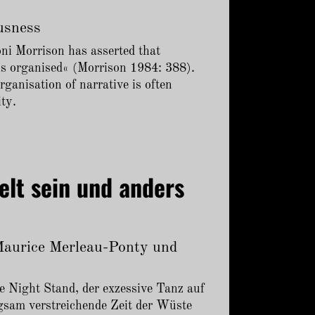
usness
ni Morrison has asserted that
is organised« (Morrison 1984: 388).
organisation of narrative is often
ity.
elt sein und anders
 Maurice Merleau-Ponty und
e Night Stand, der exzessive Tanz auf
ngsam verstreichende Zeit der Wüste