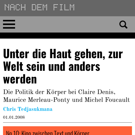
Direkt
zum
Inhalt
Home
Unter die Haut gehen, zur
No 23
Welt sein und anders
No 01–22
werden
Essays
Die Politik der Körper bei Claire Denis,
Maurice Merleau-Ponty und Michel Foucault
Reviews
Chris Tedjasukmana
01.01.2008
Archiv
No 10: Kino zwischen Text und Körper