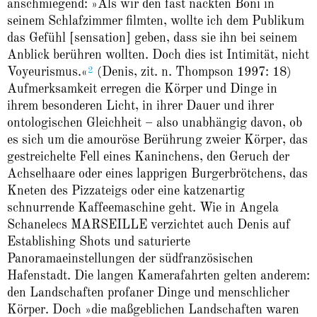
anschmiegend: »Als wir den fast nackten Boni in
seinem Schlafzimmer filmten, wollte ich dem Publikum
das Gefühl [sensation] geben, dass sie ihn bei seinem
Anblick berühren wollten. Doch dies ist Intimität, nicht
2
Voyeurismus.«
(Denis, zit. n. Thompson 1997: 18)
Aufmerksamkeit erregen die Körper und Dinge in
ihrem besonderen Licht, in ihrer Dauer und ihrer
ontologischen Gleichheit – also unabhängig davon, ob
es sich um die amouröse Berührung zweier Körper, das
gestreichelte Fell eines Kaninchens, den Geruch der
Achselhaare oder eines lapprigen Burgerbrötchens, das
Kneten des Pizzateigs oder eine katzenartig
schnurrende Kaffeemaschine geht. Wie in Angela
Schanelecs MARSEILLE verzichtet auch Denis auf
Establishing Shots und saturierte
Panoramaeinstellungen der südfranzösischen
Hafenstadt. Die langen Kamerafahrten gelten anderem:
den Landschaften profaner Dinge und menschlicher
Körper. Doch »die maßgeblichen Landschaften waren