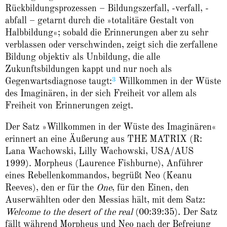
Rück­bildungs­­prozessen – Bildungszerfall, -verfall, -
abfall – getarnt durch die »totalitäre Gestalt von
Halbbildung«; sobald die Erinnerungen aber zu sehr
verblassen oder verschwinden, zeigt sich die zerfallene
Bildung objektiv als Unbildung, die alle
Zukunftsbildungen kappt und nur noch als
3
Gegenwartsdiagnose taugt:
Willkommen in der Wüste
des Imaginären, in der sich Freiheit vor allem als
Freiheit von Erinnerungen zeigt.
Der Satz »Willkommen in der Wüste des Imaginären«
erinnert an eine Äußerung aus THE MATRIX (R:
Lana Wachowski, Lilly Wachowski, USA/AUS
1999). Morpheus (Laurence Fishburne), Anführer
eines Rebellenkommandos, begrüßt Neo (Keanu
Reeves), den er für the
One
, für den Einen, den
Auserwählten oder den Messias hält, mit dem Satz:
Welcome to the desert of the real
(00:39:35). Der Satz
fällt während Morpheus und Neo nach der Befreiung