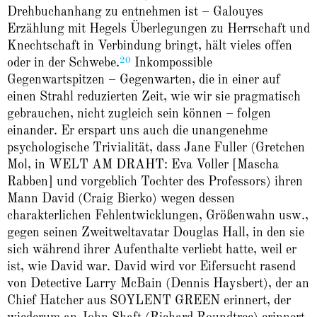
Drehbuchanhang zu entnehmen ist – Galouyes
Erzählung mit Hegels Überlegungen zu Herrschaft und
Knechtschaft in Verbindung bringt, hält vieles offen
20
oder in der Schwebe.
Inkompossible
Gegenwartspitzen – Gegenwarten, die in einer auf
einen Strahl reduzierten Zeit, wie wir sie pragmatisch
gebrauchen, nicht zugleich sein können – folgen
einander. Er erspart uns auch die unangenehme
psychologische Trivialität, dass Jane Fuller (Gretchen
Mol, in WELT AM DRAHT: Eva Voller [Mascha
Rabben] und vorgeblich Tochter des Professors) ihren
Mann David (Craig Bierko) wegen dessen
charakterlichen Fehlentwicklungen, Größenwahn usw.,
gegen seinen Zweitweltavatar Douglas Hall, in den sie
sich während ihrer Aufenthalte verliebt hatte, weil er
ist, wie David war. David wird vor Eifersucht rasend
von Detective Larry McBain (Dennis Haysbert), der an
Chief Hatcher aus SOYLENT GREEN erinnert, der