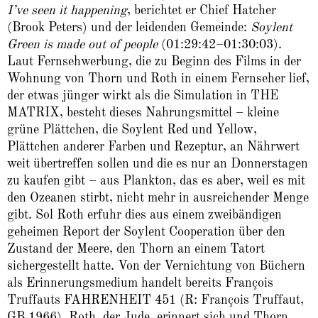
I’ve seen it happening
, berichtet er Chief Hatcher
(Brook Peters) und der leidenden Gemeinde:
Soylent
Green is made out of people
(01:29:42–01:30:03).
Laut Fernsehwerbung, die zu Beginn des Films in der
Wohnung von Thorn und Roth in einem Fernseher lief,
der etwas jünger wirkt als die Simulation in THE
MATRIX, besteht dieses Nahrungsmittel – kleine
grüne Plättchen, die Soylent Red und Yellow,
Plättchen anderer Farben und Rezeptur, an Nährwert
weit übertreffen sollen und die es nur an Donnerstagen
zu kaufen gibt – aus Plankton, das es aber, weil es mit
den Ozeanen stirbt, nicht mehr in ausreichender Menge
gibt. Sol Roth erfuhr dies aus einem zweibändigen
geheimen Report der Soylent Cooperation über den
Zustand der Meere, den Thorn an einem Tatort
sichergestellt hatte. Von der Vernichtung von Büchern
als Erinnerungs­­medium handelt bereits François
Truffauts FAHRENHEIT 451 (R: François Truffaut,
GB 1966). Roth, der Jude, erinnert sich und Thorn