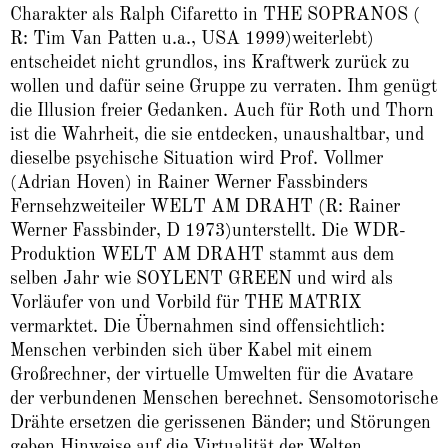
Charakter als Ralph Cifaretto in THE SOPRANOS (
R: Tim Van Patten u.a., USA 1999)weiterlebt)
entscheidet nicht grundlos, ins Kraftwerk zurück zu
wollen und dafür seine Gruppe zu verraten. Ihm genügt
die Illusion freier Gedanken. Auch für Roth und Thorn
ist die Wahrheit, die sie entdecken, unaushaltbar, und
dieselbe psychische Situation wird Prof. Vollmer
(Adrian Hoven) in Rainer Werner Fassbinders
Fernsehzweiteiler WELT AM DRAHT (R: Rainer
Werner Fassbinder, D 1973)unterstellt. Die WDR-
Produktion WELT AM DRAHT stammt aus dem
selben Jahr wie SOYLENT GREEN und wird als
Vorläufer von und Vorbild für THE MATRIX
vermarktet. Die Über­nahmen sind offensichtlich:
Menschen verbinden sich über Kabel mit einem
Großrechner, der virtuelle Umwelten für die Avatare
der verbundenen Menschen berechnet. Sensomotorische
Drähte ersetzen die gerissenen Bänder; und Störungen
geben Hinweise auf die Virtualität der Welten.