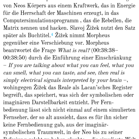
von Neos Körpers aus einem Kraftwerk, das in Energie
für die Herrschaft der Maschinen erzeugt, in das
Computersimulationsprogramm , das die Rebellen, die
Matrix nennen und hacken. Slavoj Žižek nutzt den Satz
4
später als Buchtitel.
Žižek nimmt Morpheus
gegenüber eine Ver­schiebung vor. Morpheus
beantwortet die Frage
What is real?
(00:38:38–
00:38:50) durch die Einführung einer Einschränkung
–
If you are talking about what you can feel, what you
can smell, what you can taste, and see, then real is
simply electrical signals interpreted by your brain
–,
wohingegen Žižek das Reale als Lacan’sches Register
begreift, das speichert, was sich der symbolischen oder
imaginären Darstellbarkeit entzieht. Per Fern­
bedienung lässt sich nicht einmal auf einem simulierten
Fernseher, der so alt aussieht, dass es für ihn sicher
keine Fernbedienung gab, aus der imaginär-
symbolischen Traumwelt, in der Neo bis zu seiner