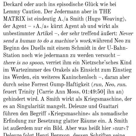
Deckard oder auch ins episodische Glück wie bei
Lemmy Caution. Der Jedermann aber in THE
MATRIX ist eindeutig A./a Smith (Hugo Weaving),
der Agent – »A./a« kürzt Agent ab und wirkt als
unbestimmter Artikel –, der sehr treffend äußert:
Never
send a human to do a machine’s work
,während Neo zu
Beginn des Duells mit einem Schmidt in der U-Bahn-
Station noch wie jedermann zu werden versucht –
there is no spoon
, verriet ihm ein Nietzsche’sches Kind
im Wartezimmer des Orakels als Einsicht zum Einstieg
ins Werden, ein weiteres Kaninchenloch –, daran aber
durch seine Forrest Gump-Haftigkeit (
run, Neo, run
,
feuert Trinity [Carrie Ann Moss, 01:49:50] ihn an)
gehindert wird. A Smith wirkt als Kriegsmaschine, der
es an Singularität mangelt. Deleuze und Guattari
führen den Begriff »Kriegsmaschine« als nomadische
Erfindung zur Besetzung glatter Räume ein. A Smith
ist außerdem nur ein Bild. Aber was heißt hier »nur«?
Deleuze folgt Henri Bergson, dessen Schriften seine