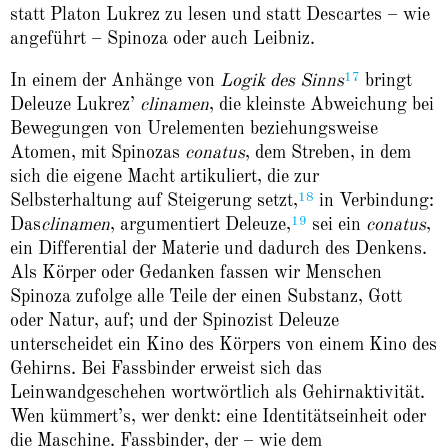
statt Platon Lukrez zu lesen und statt Descartes – wie
angeführt – Spinoza oder auch Leibniz.
17
In einem der Anhänge von
Logik des Sinns
bringt
Deleuze Lukrez’
clinamen
, die kleinste Abweichung bei
Bewegungen von Urelementen beziehungsweise
Atomen, mit Spinozas
conatus
, dem Streben, in dem
sich die eigene Macht artikuliert, die zur
18
Selbsterhaltung auf Steigerung setzt,
in Verbindung:
19
Das
clinamen
, argumentiert Deleuze,
sei ein
conatus
,
ein Differential der Materie und dadurch des Denkens.
Als Körper oder Gedanken fassen wir Menschen
Spinoza zufolge alle Teile der einen Substanz, Gott
oder Natur, auf; und der Spinozist Deleuze
unterscheidet ein Kino des Körpers von einem Kino des
Gehirns. Bei Fassbinder erweist sich das
Leinwandgeschehen wortwörtlich als Gehirnaktivität.
Wen kümmert’s, wer denkt: eine Identitätseinheit oder
die Maschine. Fassbinder, der – wie dem