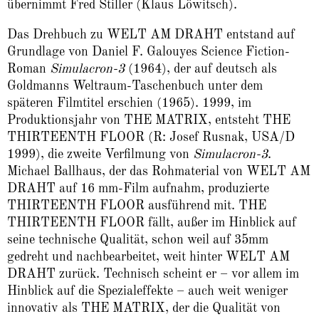
übernimmt Fred Stiller (Klaus Löwitsch).
Das Drehbuch zu WELT AM DRAHT entstand auf
Grundlage von Daniel F. Galouyes Science Fiction-
Roman
Simulacron-3
(1964), der auf deutsch als
Goldmanns Weltraum-Taschenbuch unter dem
späteren Filmtitel erschien (1965). 1999, im
Produktionsjahr von THE MATRIX, entsteht THE
THIRTEENTH FLOOR (R: Josef Rusnak, USA/D
1999), die zweite Verfilmung von
Simulacron-3
.
Michael Ballhaus, der das Rohmaterial von WELT AM
DRAHT auf 16 mm-Film aufnahm, produzierte
THIRTEENTH FLOOR ausführend mit. THE
THIRTEENTH FLOOR fällt, außer im Hinblick auf
seine technische Qualität, schon weil auf 35mm
gedreht und nachbearbeitet, weit hinter WELT AM
DRAHT zurück. Technisch scheint er – vor allem im
Hinblick auf die Spezialeffekte – auch weit weniger
innovativ als THE MATRIX, der die Qualität von