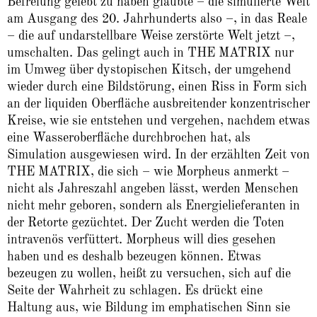
Befreiung gelebt zu haben glaubte – die simulierte Welt
am Ausgang des 20. Jahr­hunderts also –, in das Reale
– die auf undarstellbare Weise zerstörte Welt jetzt –,
umschalten. Das gelingt auch in THE MATRIX nur
im Umweg über dystopischen Kitsch, der umgehend
wieder durch eine Bildstörung, einen Riss in Form sich
an der liquiden Oberfläche ausbreitender konzentrischer
Kreise, wie sie entstehen und vergehen, nachdem etwas
eine Wasseroberfläche durchbrochen hat, als
Simulation ausgewiesen wird. In der erzählten Zeit von
THE MATRIX, die sich – wie Morpheus anmerkt –
nicht als Jahreszahl angeben lässt, werden Menschen
nicht mehr geboren, sondern als Energielieferanten in
der Retorte gezüchtet. Der Zucht werden die Toten
intravenös verfüttert. Morpheus will dies gesehen
haben und es deshalb bezeugen können. Etwas
bezeugen zu wollen, heißt zu versuchen, sich auf die
Seite der Wahrheit zu schlagen. Es drückt eine
Haltung aus, wie Bildung im emphatischen Sinn sie