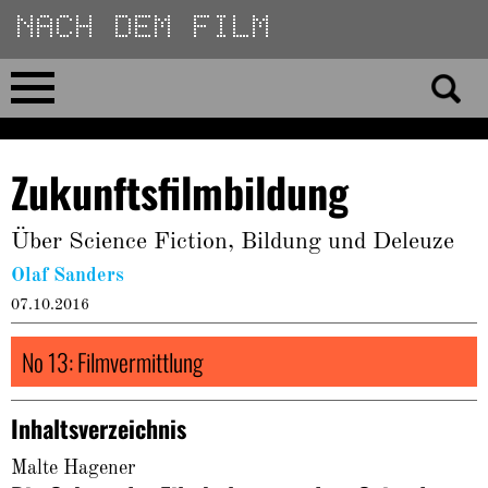
Direkt
zum
Inhalt
Home
Zukunftsfilmbildung
No 23
Über Science Fiction, Bildung und Deleuze
No 01–22
Olaf Sanders
07.10.2016
Essays
No 13: Filmvermittlung
Reviews
Inhaltsverzeichnis
Archiv
Malte Hagener