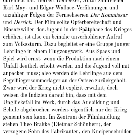
durchlebt hat: Herbert Reinecker, Autor zahlreicher
Karl May- und Edgar Wallace-Verfilmungen und
unzähliger Folgen der Fernsehserien
Der Kommissar
und
Derrick
. Der Film sollte Opferbereitschaft und
Einsatzwillen der Jugend in der Spätphase des Krieges
erhöhen, ist also ein beinahe unverhohlener Aufruf
zum Volkssturm. Dazu begleitet er eine Gruppe junger
Lehrlinge in einem Flugzeugwerk. Aus Spass und
Spiel wird ernst, wenn die Produktion nach einem
Unfall deutlich erhöht werden und die Jugend voll mit
anpacken muss; also werden die Lehrlinge aus dem
Segelfliegersommerlager an der Ostsee zurückgeholt.
Zwar wird der Krieg nicht explizit erwähnt, doch
weisen die Indizien darauf hin, dass mit dem
Unglücksfall im Werk, durch das Ausbildung und
Schule abgebrochen werden, eigentlich nur der Krieg
gemeint sein kann. Im Zentrum der Filmhandlung
stehen Theo Brakke (Dietmar Schönherr), der
verzogene Sohn des Fabrikanten, den Kneipenschulden