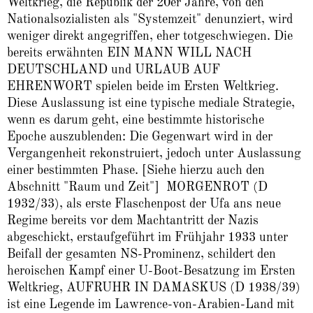
Weltkrieg, die Republik der 20er Jahre, von den
Nationalsozialisten als "Systemzeit" denunziert, wird
weniger direkt angegriffen, eher totgeschwiegen. Die
bereits erwähnten EIN MANN WILL NACH
DEUTSCHLAND und URLAUB AUF
EHRENWORT spielen beide im Ersten Weltkrieg.
Diese Auslassung ist eine typische mediale Strategie,
wenn es darum geht, eine bestimmte historische
Epoche auszublenden: Die Gegenwart wird in der
Vergangenheit rekonstruiert, jedoch unter Auslassung
einer bestimmten Phase. [Siehe hierzu auch den
Abschnitt "Raum und Zeit"] MORGENROT (D
1932/33), als erste Flaschenpost der Ufa ans neue
Regime bereits vor dem Machtantritt der Nazis
abgeschickt, erstaufgeführt im Frühjahr 1933 unter
Beifall der gesamten NS-Prominenz, schildert den
heroischen Kampf einer U-Boot-Besatzung im Ersten
Weltkrieg, AUFRUHR IN DAMASKUS (D 1938/39)
ist eine Legende im Lawrence-von-Arabien-Land mit