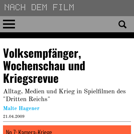
Direkt
zum
Inhalt
Home
Volksempfänger,
No 23
Wochenschau und
No 01–22
Kriegsrevue
Essays
Alltag, Medien und Krieg in Spielfilmen des
"Dritten Reichs"
Reviews
Malte Hagener
21.04.2009
Archiv
No 7: Kamera-Kriege