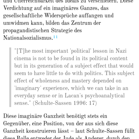
und Unerreichbarkeit des Ideals zu verschleiern. Diese
Verdichtung auf ein imaginäres Ganzes, das
gesellschaftliche Widersprüche auffangen und
umwidmen kann, bilden das Zentrum der
propagandistischen Strategie des
11
Nationalsozialismus.
"[T]he most important 'political' lesson in Nazi
cinema is not to be found in its political content
but in its generation of a subject effect that would
seem to have little to do with politics. This subject
effect of wholeness and mastery depended on
'imaginary' experience, which we can take in an
everyday sense or in Lacan's psychoanalytical
sense." (Schulte-Sassen 1996: 17)
Diese imaginäre Ganzheit benötigt stets ein
Gegenüber, eine Position, von der aus sich diese
Ganzheit konstruieren lässt – laut Schulte-Sassen füllt
diese Rolle entweder der Jude als Anderer, durch den