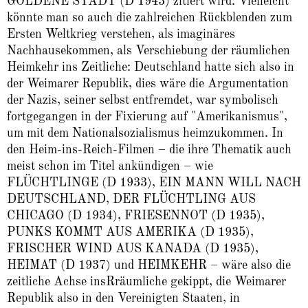
GOLDENE STADT (D 1943) zitiert wird. Vielleicht
könnte man so auch die zahlreichen Rückblenden zum
Ersten Weltkrieg verstehen, als imaginäres
Nachhausekommen, als Verschiebung der räumlichen
Heimkehr ins Zeitliche: Deutschland hatte sich also in
der Weimarer Republik, dies wäre die Argumentation
der Nazis, seiner selbst entfremdet, war symbolisch
fortgegangen in der Fixierung auf "Amerikanismus",
um mit dem Nationalsozialismus heimzukommen. In
den Heim-ins-Reich-Filmen – die ihre Thematik auch
meist schon im Titel ankündigen – wie
FLÜCHTLINGE (D 1933), EIN MANN WILL NACH
DEUTSCHLAND, DER FLÜCHTLING AUS
CHICAGO (D 1934), FRIESENNOT (D 1935),
PUNKS KOMMT AUS AMERIKA (D 1935),
FRISCHER WIND AUS KANADA (D 1935),
HEIMAT (D 1937) und HEIMKEHR – wäre also die
zeitliche Achse insRräumliche gekippt, die Weimarer
Republik also in den Vereinigten Staaten, in