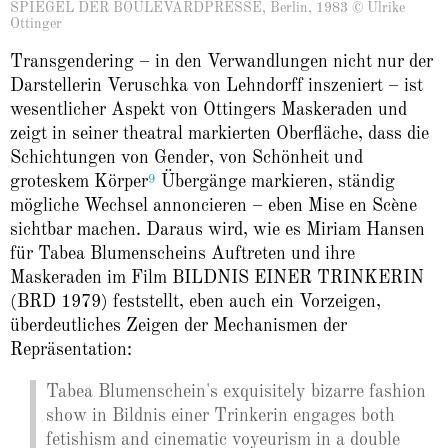
SPIEGEL DER BOULEVARDPRESSE, Berlin, 1983 © Ulrike
Ottinger
Transgendering – in den Verwandlungen nicht nur der
Darstellerin Veruschka von Lehndorff inszeniert – ist
wesentlicher Aspekt von Ottingers Maskeraden und
zeigt in seiner theatral markierten Oberfläche, dass die
Schichtungen von Gender, von Schönheit und
9
groteskem Körper
Übergänge markieren, ständig
mögliche Wechsel annoncieren – eben Mise en Scène
sichtbar machen. Daraus wird, wie es Miriam Hansen
für Tabea Blumenscheins Auftreten und ihre
Maskeraden im Film BILDNIS EINER TRINKERIN
(BRD 1979) feststellt, eben auch ein Vorzeigen,
überdeutliches Zeigen der Mechanismen der
Repräsentation:
Tabea Blumenschein's exquisitely bizarre fashion
show in Bildnis einer Trinkerin engages both
fetishism and cinematic voyeurism in a double