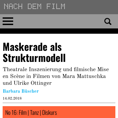
Direkt
zum
Inhalt
Home
Maskerade als
No 23
Strukturmodell
No 01–22
Theatrale Inszenierung und filmische Mise
en Scène in Filmen von Mara Mattuschka
Essays
und Ulrike Ottinger
Reviews
Barbara Büscher
14.02.2018
Archiv
No 16: Film | Tanz | Diskurs