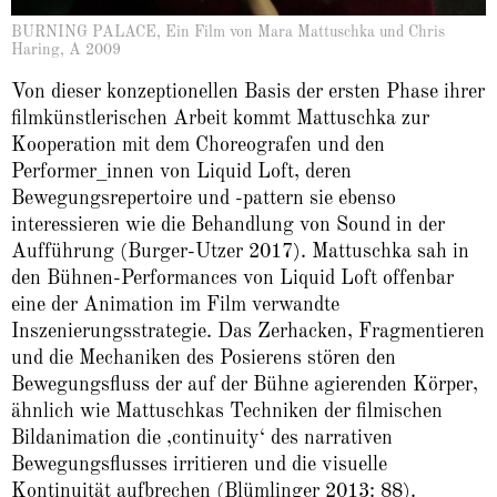
BURNING PALACE, Ein Film von Mara Mattuschka und Chris
Haring, A 2009
Von dieser konzeptionellen Basis der ersten Phase ihrer
filmkünstlerischen Arbeit kommt Mattuschka zur
Kooperation mit dem Choreografen und den
Performer_innen von Liquid Loft, deren
Bewegungsrepertoire und -pattern sie ebenso
interessieren wie die Behandlung von Sound in der
Aufführung (Burger-Utzer 2017). Mattuschka sah in
den Bühnen-Performances von Liquid Loft offenbar
eine der Animation im Film verwandte
Inszenierungsstrategie. Das Zerhacken, Fragmentieren
und die Mechaniken des Posierens stören den
Bewegungsfluss der auf der Bühne agierenden Körper,
ähnlich wie Mattuschkas Techniken der filmischen
Bildanimation die ‚continuity‘ des narrativen
Bewegungsflusses irritieren und die visuelle
Kontinuität aufbrechen (Blümlinger 2013: 88).