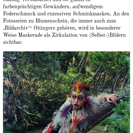
farbenprächtigen Gewändern, aufwendigem
Federschmuck und exzessiven Schminkmasken. An den
Fotoserien zu Blumenschein, die immer auch zum
8
‚Bildarchiv‘
Ottingers gehören, wird in besonderer
Weise Maskerade als Zirkulation von (Selbst-)Bildern
sichtbar.