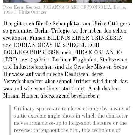
Peter Kern, Kontext: JOHANNA D'ARC OF MONGOLIA, Berlin,
1988 © Ulrike Ottinger
Das gilt auch für die Schauplätze von Ulrike Ottingers
so genannter Berlin-Trilogie, zu der neben den schon
erwähnten Filmen BILDNIS EINER TRINKERIN
und DORIAN GRAY IM SPIEGEL DER
BOULEVARDPRESSE noch FREAK ORLANDO
(BRD 1981) gehört. Berliner Flughafen, Stadtszenen
und Industriebrachen sind als Orte der Mise en Scène
Hinweise auf vorfilmische Realitäten, deren
Verweischarakter aber schnell irritiert wird durch das,
was und wie es an ihnen stattfindet. Auch das hat
Miriam Hansen überzeugend beschrieben:
Ordinary spaces are rendered strange by means of
static extreme angle shots in which the character
moves from close-up to long-shot distance or the
reverse: throughout the film, this technique of