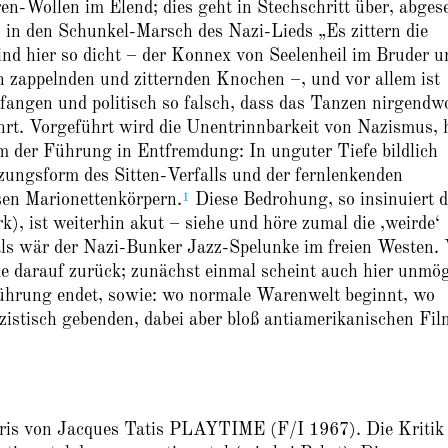
ren-Wollen im Elend; dies geht in Stechschritt über, abgese
n in den Schunkel-Marsch des Nazi-Lieds „Es zittern die
nd hier so dicht – der Konnex von Seelenheil im Bruder u
on zappelnden und zitternden Knochen –, und vor allem ist
fangen und politisch so falsch, dass das Tanzen nirgendw
ührt. Vorgeführt wird die Unentrinnbarkeit von Nazismus, 
rm der Führung in Entfremdung: In unguter Tiefe bildlich
zungsform des Sitten-Verfalls und der fernlenkenden
1
sen Marionettenkörpern.
Diese Bedrohung, so insinuiert d
), ist weiterhin akut – siehe und höre zumal die ‚weirde‘
ls wär der Nazi-Bunker Jazz-Spelunke im freien Westen.
e darauf zurück; zunächst einmal scheint auch hier unmög
ührung endet, sowie: wo normale Warenwelt beginnt, wo
zistisch gebenden, dabei aber bloß antiamerikanischen Fil
aris von Jacques Tatis PLAYTIME (F/I 1967). Die Kritik