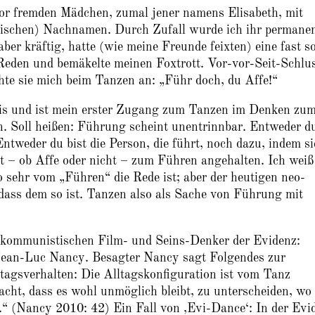
or fremden Mädchen, zumal jener namens Elisabeth, mit
mischen) Nachnamen. Durch Zufall wurde ich ihr permane
er kräftig, hatte (wie meine Freunde feixten) eine fast s
Reden und bemäkelte meinen Foxtrott. Vor-vor-Seit-Schlus
hte sie mich beim Tanzen an: „Führ doch, du Affe!“
nis und ist mein erster Zugang zum Tanzen im Denken zu
n. Soll heißen: Führung scheint unentrinnbar. Entweder d
Entweder du bist die Person, die führt, noch dazu, indem si
t – ob Affe oder nicht – zum Führen angehalten. Ich weiß
o sehr vom „Führen“ die Rede ist; aber der heutigen neo-
 dass dem so ist. Tanzen also als Sache von Führung mit
n kommunistischen Film- und Seins-Denker der Evidenz:
 Jean-Luc Nancy. Besagter Nancy sagt Folgendes zur
tagsverhalten: Die Alltagskonfiguration ist vom Tanz
cht, dass es wohl unmöglich bleibt, zu unterscheiden, wo
.“ (Nancy 2010: 42) Ein Fall von ‚Evi-Dance‘: In der Evi