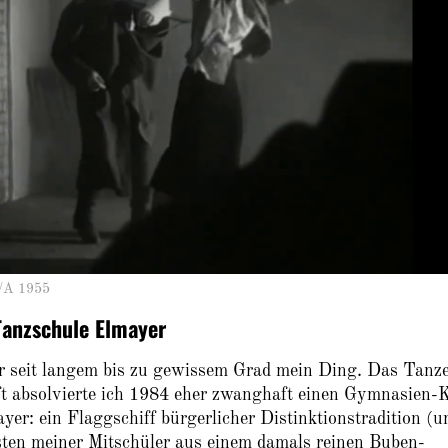
/A 1955
 Tanzschule Elmayer
er seit langem bis zu gewissem Grad mein Ding. Das Tanz
aft absolvierte ich 1984 eher zwanghaft einen Gymnasien-
er: ein Flaggschiff bürgerlicher Distinktionstradition (u
sten meiner Mitschüler aus einem damals reinen Buben-