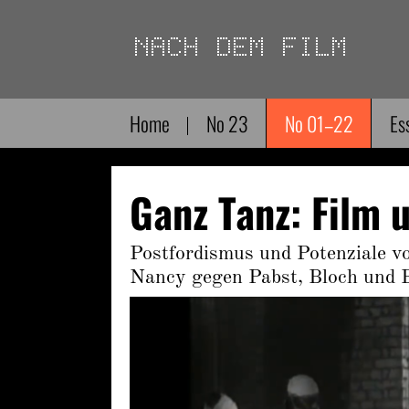
Direkt
zum
Inhalt
Home
No 23
No 01–22
Es
Ganz Tanz: Film 
Postfordismus und Potenziale vo
Nancy gegen Pabst, Bloch und 