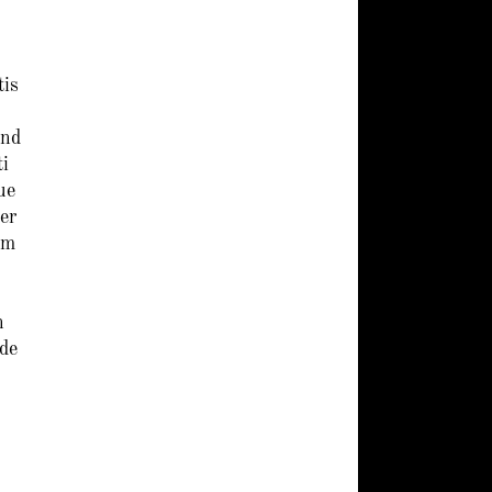
tis
ind
i
ue
er
um
n
de