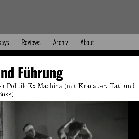
says
Reviews
Archiv
About
und Führung
n Politik Ex Machina (mit Kracauer, Tati und
Boss)