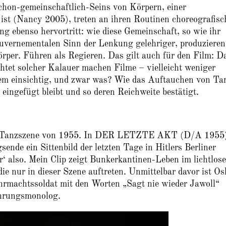
chon-gemeinschaftlich-Seins von Körpern, einer
ist (Nancy 2005), treten an ihren Routinen choreografisc
 ebenso hervortritt: wie diese Gemeinschaft, so wie ihr
ouvernementalen Sinn der Lenkung gelehriger, produzieren
örper. Führen als Regieren. Das gilt auch für den Film: D
htet solcher Kalauer machen Filme – vielleicht weniger
lem einsichtig, und zwar was? Wie das Auftauchen von Ta
eingefügt bleibt und so deren Reichweite bestätigt.
ese Tanzszene von 1955. In DER LETZTE AKT (D/A 1955
ende ein Sittenbild der letzten Tage in Hitlers Berliner
‘ also. Mein Clip zeigt Bunkerkantinen-Leben im lichtlos
ie nur in dieser Szene auftreten. Unmittelbar davor ist Os
ehrmachtssoldat mit den Worten „Sagt nie wieder Jawoll“
lehrungsmonolog.