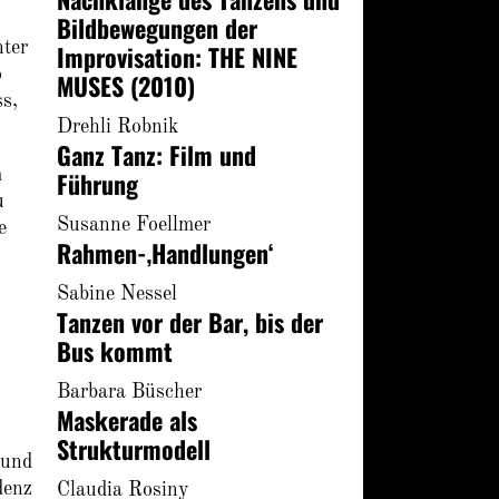
Bildbewegungen der
nter
Improvisation: THE NINE
o
MUSES (2010)
s,
Drehli Robnik
Ganz Tanz: Film und
m
Führung
u
Susanne Foellmer
e
Rahmen-‚Handlungen‘
Sabine Nessel
Tanzen vor der Bar, bis der
Bus kommt
Barbara Büscher
Maskerade als
Strukturmodell
 und
denz
Claudia Rosiny