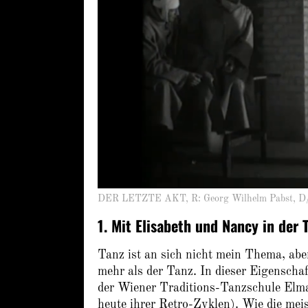
DER LETZTE AKT, R: Georg Wilhelm Pabst, D
1. Mit Elisabeth und Nancy in der
Tanz ist an sich nicht mein Thema, ab
mehr als der Tanz. In dieser Eigensch
der Wiener Traditions-Tanzschule Elmay
heute ihrer Retro-Zyklen). Wie die mei