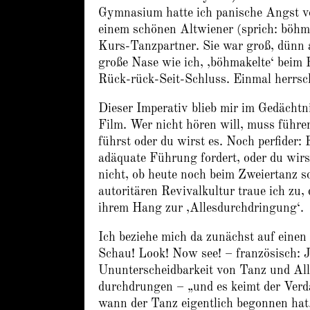
Gymnasium hatte ich panische Angst v
einem schönen Altwiener (sprich: böh
Kurs-Tanzpartner. Sie war groß, dünn ab
große Nase wie ich, ‚böhmakelte‘ beim 
Rück-rück-Seit-Schluss. Einmal herrsc
Dieser Imperativ blieb mir im Gedächt
Film. Wer nicht hören will, muss führe
führst oder du wirst es. Noch perfider: 
adäquate Führung fordert, oder du wirs
nicht, ob heute noch beim Zweiertanz s
autoritären Revivalkultur traue ich zu,
ihrem Hang zur ‚Allesdurchdringung‘.
Ich beziehe mich da zunächst auf eine
Schau! Look! Now see! – französisch:
Ununterscheidbarkeit von Tanz und All
durchdrungen – „und es keimt der Verda
wann der Tanz eigentlich begonnen hat