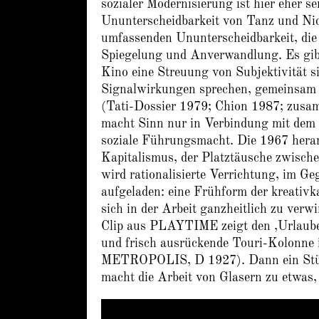
sozialer Modernisierung ist hier eher s
Ununterscheidbarkeit von Tanz und Nich
umfassenden Ununterscheidbarkeit, die 
Spiegelung und Anverwandlung. Es gibt 
Kino eine Streuung von Subjektivität s
Signalwirkungen sprechen, gemeinsam m
(Tati-Dossier 1979; Chion 1987; zusa
macht Sinn nur in Verbindung mit dem g
soziale Führungsmacht. Die 1967 herand
Kapitalismus, der Platztäusche zwische
wird rationalisierte Verrichtung, im Ge
aufgeladen: eine Frühform der kreativk
sich in der Arbeit ganzheitlich zu verw
Clip aus PLAYTIME zeigt den ‚Urlauber
und frisch ausrückende Touri-Kolonne i
METROPOLIS, D 1927). Dann ein Stück 
macht die Arbeit von Glasern zu etwas,