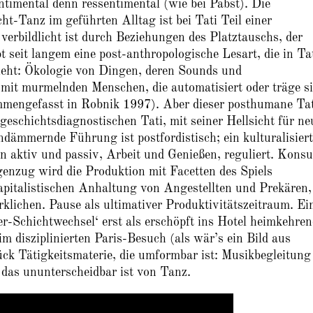
entimental denn ressentimental (wie bei Pabst). Die
t-Tanz im geführten Alltag ist bei Tati Teil einer
verbildlicht ist durch Beziehungen des Platztauschs, der
seit langem eine post-anthropologische Lesart, die in Ta
ieht: Ökologie von Dingen, deren Sounds und
it murmelnden Menschen, die automatisiert oder träge s
mmengefasst in Robnik 1997). Aber dieser posthumane Tat
eschichtsdiagnostischen Tati, mit seiner Hellsicht für ne
ämmernde Führung ist postfordistisch; ein kulturalisiert
n aktiv und passiv, Arbeit und Genießen, reguliert. Kons
genzug wird die Produktion mit Facetten des Spiels
apitalistischen Anhaltung von Angestellten und Prekären,
irklichen. Pause als ultimativer Produktivitätszeitraum. Ei
-Schichtwechsel‘ erst als erschöpft ins Hotel heimkehren
m disziplinierten Paris-Besuch (als wär’s ein Bild aus
Tätigkeitsmaterie, die umformbar ist: Musikbegleitung
 das ununterscheidbar ist von Tanz.