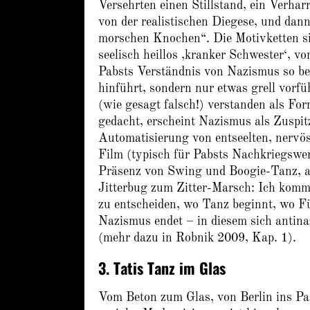
Versehrten einen Stillstand, ein Verhar
von der realistischen Diegese, und dan
morschen Knochen“. Die Motivketten si
seelisch heillos ‚kranker Schwester‘, v
Pabsts Verständnis von Nazismus so be
hinführt, sondern nur etwas grell vorf
(wie gesagt falsch!) verstanden als Fo
gedacht, erscheint Nazismus als Zuspit
Automatisierung von entseelten, nervö
Film (typisch für Pabsts Nachkriegswerk
Präsenz von Swing und Boogie-Tanz, a
Jitterbug zum Zitter-Marsch: Ich komm
zu entscheiden, wo Tanz beginnt, wo F
Nazismus endet – in diesem sich antina
(mehr dazu in Robnik 2009, Kap. 1).
3. Tatis Tanz im Glas
Vom Beton zum Glas, von Berlin ins P