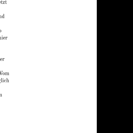
tzt
nd
o
hier
er
 Vom
lich
m