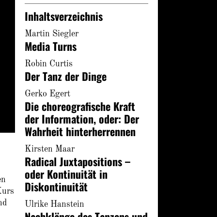
Inhaltsverzeichnis
Martin Siegler
Media Turns
Robin Curtis
Der Tanz der Dinge
Gerko Egert
Die choreografische Kraft
der Information, oder: Der
Wahrheit hinterherrennen
Kirsten Maar
Radical Juxtapositions –
oder Kontinuität in
en
Diskontinuität
Kurs
nd
Ulrike Hanstein
Nachklänge des Tanzens und