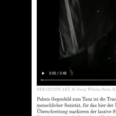
DER LETZTE AKT, R: Georg Wilhelm Pabst, D
Pabsts Gegenbild zum Tanz ist die Tra
menschlicher Sozietät, für das hier der
Überschreitung markieren der laszive S