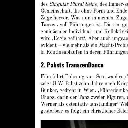
des
Singular Plural Sein
s, des Immer-s
Gemeinschaft, die ohne Form und Ende 
Züge hervor. Was nun in meinem Zugang
Tanzen, voll Führungen ist. Dies im g
genießender Individual- und Kollektivk
wird ‚Regie geführt‘. Aber auch ungeac
evident – vielmehr als ein Macht-Prob
in Routineabläufen in deren Führungen 
2. Pabsts TranszenDance
Film führt Führung vor. So etwa di
zeigt G.W. Pabst zehn Jahre nach Kriegs
Bunker, gedreht in Wien. ‚Führerbunker
Chaos, darin der Tanz zweier Figuren, d
Werner als ostentativ ‚anständiger‘ W
gestorben; es folgt ein christlicher Be