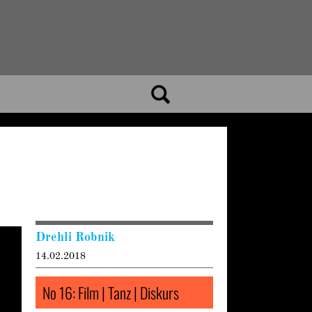
Drehli Robnik
14.02.2018
No 16: Film | Tanz | Diskurs