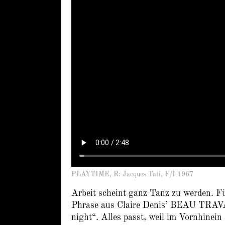
PLAYTIME, R: Jacques Tati, F/I 1967
Arbeit scheint ganz Tanz zu werden. Für
Phrase aus Claire Denis’ BEAU TRAVAI
night“. Alles passt, weil im Vornhinei