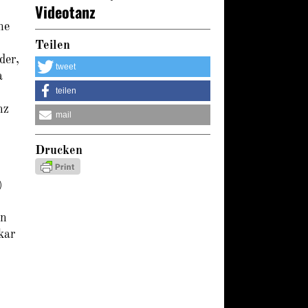
Videotanz
he
Teilen
der,
tweet
a
teilen
nz
mail
Drucken
)
en
kar