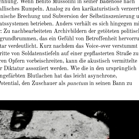
chnung. Wenn Benito Mussolini in seiner Badehose nach
tallisches Rumpeln. Analog zu den karikaturistisch verzerr
onische Brechung und Subversion der Selbstinszenierung 
aatssystemen betrieben. Anders verhält es sich hingegen m
: Zu nachbearbeiteten Archivbildern der getöteten politis
rgrundbrummen, das ein Gefühl von Betroffenheit hervorru
r verdeutlicht. Kurz nachdem das Voice-over verstummt i
itte von Soldatenstiefeln auf einer gepflasterten Straße zu
en Opfern vorbeischreiten, kann die akustisch vermittelte
r Diktatur assoziiert werden. Wie die in den ursprünglich
gefärbten Blutlachen hat das leicht asynchrone,
Potential, den Zuschauer als
punctum
in seinen Bann zu