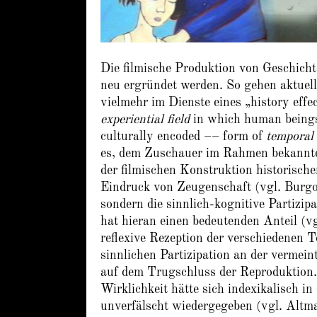
Die filmische Produktion von Geschicht
neu ergründet werden. So gehen aktuel
vielmehr im Dienste eines „history effe
experiential field
in which human beings 
culturally encoded –– form of
temporal 
es, dem Zuschauer im Rahmen bekannter
der filmischen Konstruktion historisch
Eindruck von Zeugenschaft (vgl. Burgoy
sondern die sinnlich-kognitive Partizi
hat hieran einen bedeutenden Anteil (vgl
reflexive Rezeption der verschiedenen 
sinnlichen Partizipation an der vermein
auf dem Trugschluss der Reproduktion.
Wirklichkeit hätte sich indexikalisch 
unverfälscht wiedergegeben (vgl. Altm