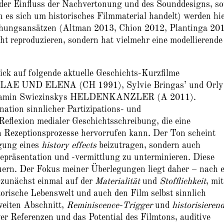
der Einfluss der Nachvertonung und des Sounddesigns, s
 es sich um historisches Filmmaterial handelt) werden hie
chungsansätzen (Altman 2013, Chion 2012, Plantinga 20
ht reproduzieren, sondern hat vielmehr eine modellierende
ck auf folgende aktuelle Geschichts-Kurzfilme
ICOLAE UND ELENA (CH 1991), Sylvie Bringas’ und Orly
jamin Swiczinskys HELDENKANZLER (A 2011).
ation sinnlicher Partizipations- und
eflexion medialer Geschichtsschreibung, die eine
n Rezeptionsprozesse hervorrufen kann. Der Ton scheint
ugung eines
history effects
beizutragen, sondern auch
epräsentation und -vermittlung zu unterminieren. Diese
uern. Der Fokus meiner Überlegungen liegt daher – nach e
zunächst einmal auf der
Materialität
und
Stofflichkeit
, mit
storische Lebenswelt und auch den Film selbst sinnlich
weiten Abschnitt,
Reminiscence-Trigger
und
historisieren
iver Referenzen und das Potential des Filmtons, auditive