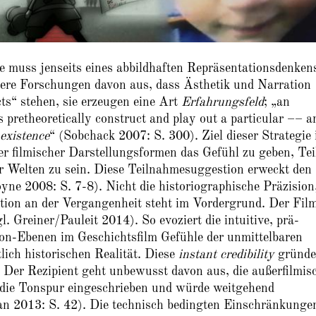
e muss jenseits eines abbildhaften Repräsentationsdenken
lere Forschungen davon aus, dass Ästhetik und Narration
cts“ stehen, sie erzeugen eine Art
Erfahrungsfeld
; „an
pretheoretically construct and play out a particular –– a
existence
“ (Sobchack 2007: S. 300). Ziel dieser Strategie 
 filmischer Darstellungsformen das Gefühl zu geben, Tei
er Welten zu sein. Diese Teilnahmesuggestion erweckt den
ne 2008: S. 7-8). Nicht die historiographische Präzision
pation an der Vergangenheit steht im Vordergrund. Der Fil
. Greiner/Pauleit 2014). So evoziert die intuitive, prä-
Ton-Ebenen im Geschichtsfilm Gefühle der unmittelbaren
tlich historischen Realität. Diese
instant credibility
gründe
 Der Rezipient geht unbewusst davon aus, die außerfilmis
in die Tonspur eingeschrieben und würde weitgehend
an 2013: S. 42). Die technisch bedingten Einschränkunge