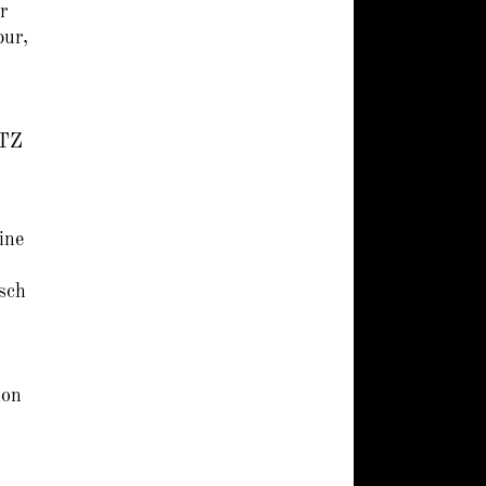
r
pur,
LTZ
ine
sch
ion