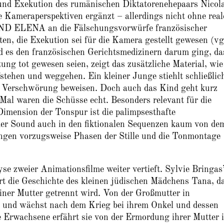
und Exekution des rumänischen Diktatorenehepaars Nicol
e Kameraperspektiven ergänzt – allerdings nicht ohne real
D ELENA an die Fälschungsvorwürfe französischer
ten, die Exekution sei für die Kamera gestellt gewesen (vg
 es den französischen Gerichtsmedizinern darum ging, da
ung tot gewesen seien, zeigt das zusätzliche Material, wie
tehen und weggehen. Ein kleiner Junge stiehlt schließlic
die Verschwörung beweisen. Doch auch das Kind geht kurz
Mal waren die Schüsse echt. Besonders relevant für die
imension der Tonspur ist die palimpsesthafte
er Sound auch in den fiktionalen Sequenzen kaum von de
angen vorzugsweise Phasen der Stille und die Tonmontage
e zweier Animationsfilme weiter vertieft. Sylvie Bringas
 die Geschichte des kleinen jüdischen Mädchens Tana, da
einer Mutter getrennt wird. Von der Großmutter in
na und wächst nach dem Krieg bei ihrem Onkel und dessen
e Erwachsene erfährt sie von der Ermordung ihrer Mutter 