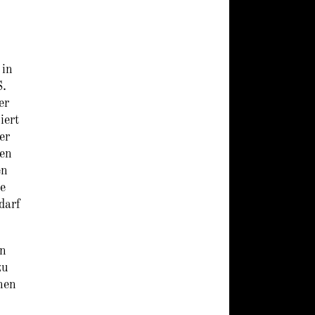
 in
S.
er
iert
er
ren
en
ne
darf
en
zu
nen