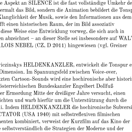
e Aspekt an SILENCE ist die fast vollständige Umkehr de
ermalt das Bild, sondern die Animation bebildert die Tons
langlichkeit der Musik, sowie den Informationen aus dem
ft einen historischen Raum, der im Bild assoziativ
iese Weise eine Entwicklung vorweg, die sich auch in
en abzeichnet – an dieser Stelle sei insbesondere auf WA
OIS NEBEL (CZ, D 2011) hingewiesen (vgl. Greiner
Swiczinskys HELDENKANZLER, entwickelt die Tonspur e
 Dimension. Im Spannungsfeld zwischen Voice-over,
zten Cartoon-Sounds wird eine hochironische aber histori
österreichischen Bundeskanzler Engelbert Dollfuß
er Ermordung Mitte der dreißiger Jahre versucht, einen
ichten und warb hierfür um die Unterstützung durch die
lini. Indem HELDENKANZLER die hochironische Subvers
ATOR (USA 1940) mit selbstreflexiven filmischen
nten kombiniert, verweist der Kurzfilm auf das Kino der
selbstverständlich die Strategien der Moderne und der