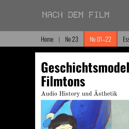
Direkt
zum
Inhalt
Home
No 23
No 01–22
Es
Geschichtsmodel
Filmtons
Audio History und Ästhetik