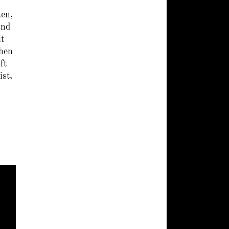
ten,
und
it
chen
ft
st,