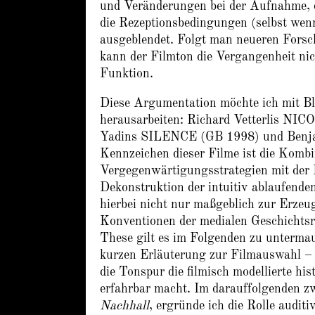
und Veränderungen bei der Aufnahme, 
die Rezeptionsbedingungen (selbst wenn
ausgeblendet. Folgt man neueren Fors
kann der Filmton die Vergangenheit nic
Funktion.
Diese Argumentation möchte ich mit Bli
herausarbeiten: Richard Vetterlis N
Yadins SILENCE (GB 1998) und Ben
Kennzeichen dieser Filme ist die Kombin
Vergegenwärtigungsstrategien mit der R
Dekonstruktion der intuitiv ablaufende
hierbei nicht nur maßgeblich zur Erze
Konventionen der medialen Geschichtsr
These gilt es im Folgenden zu unterma
kurzen Erläuterung zur Filmauswahl – 
die Tonspur die filmisch modellierte hi
erfahrbar macht. Im darauffolgenden z
Nachhall
, ergründe ich die Rolle audit