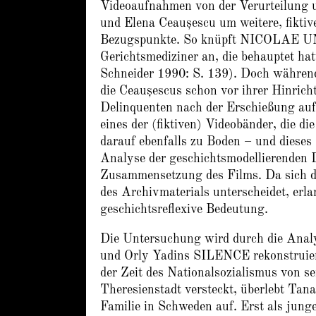
Videoaufnahmen von der Verurteilung 
und Elena Ceaușescu um weitere, fiktiv
Bezugspunkte. So knüpft NICOLAE UN
Gerichtsmediziner an, die behauptet hat
Schneider 1990: S. 139). Doch während
die Ceaușescus schon vor ihrer Hinricht
Delinquenten nach der Erschießung aufs
eines der (fiktiven) Videobänder, die 
darauf ebenfalls zu Boden – und dieses 
Analyse der geschichtsmodellierenden D
Zusammensetzung des Films. Da sich d
des Archivmaterials unterscheidet, erl
geschichtsreflexive Bedeutung.
Die Untersuchung wird durch die Analys
und Orly Yadins SILENCE rekonstruiert
der Zeit des Nationalsozialismus von s
Theresienstadt versteckt, überlebt Ta
Familie in Schweden auf. Erst als jung