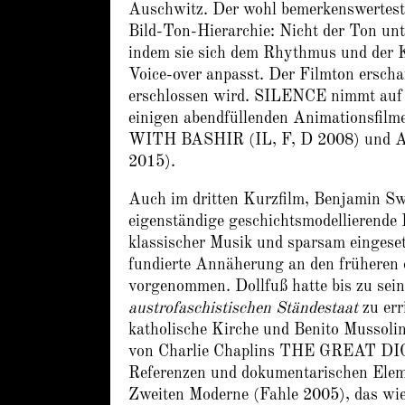
Auschwitz. Der wohl bemerkenswertest
Bild-Ton-Hierarchie: Nicht der Ton unt
indem sie sich dem Rhythmus und der K
Voice-over anpasst. Der Filmton erschaf
erschlossen wird. SILENCE nimmt auf d
einigen abendfüllenden Animationsfilm
WITH BASHIR (IL, F, D 2008) und AL
2015).
Auch im dritten Kurzfilm, Benjamin 
eigenständige geschichtsmodellierende
klassischer Musik und sparsam eingeset
fundierte Annäherung an den früheren 
vorgenommen. Dollfuß hatte bis zu sein
austrofaschistischen Ständestaat
zu err
katholische Kirche und Benito Musso
von Charlie Chaplins THE GREAT DICT
Referenzen und dokumentarischen Eleme
Zweiten Moderne (Fahle 2005), das wie 