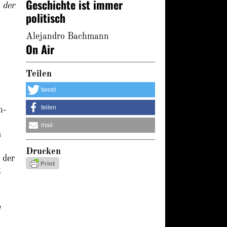
Geschichte ist immer
 der
politisch
Alejandro Bachmann
On Air
Teilen
tweet
teilen
h-
mail
m
Drucken
 der
t
e