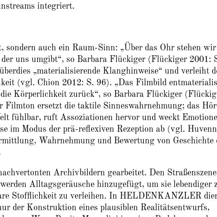
nstreams integriert.
tet, sondern auch ein Raum-Sinn: „Über das Ohr stehen wir
der uns umgibt“, so Barbara Flückiger (Flückiger 2001: 
berdies „materialisierende Klanghinweise“ und verleiht d
hkeit (vgl. Chion 2012: S. 96). „Das Filmbild entmaterialis
die Körperlichkeit zurück“, so Barbara Flückiger (Flückig
r Filmton ersetzt die taktile Sinneswahrnehmung; das Hö
Welt fühlbar, ruft Assoziationen hervor und weckt Emotion
sse im Modus der prä-reflexiven Rezeption ab (vgl. Huven
Vermittlung, Wahrnehmung und Bewertung von Geschichte 
.
achvertonten Archivbildern gearbeitet. Den Straßenszen
 werden Alltagsgeräusche hinzugefügt, um sie lebendiger 
bare Stofflichkeit zu verleihen. In HELDENKANZLER die
nur der Konstruktion eines plausiblen Realitätsentwurfs,