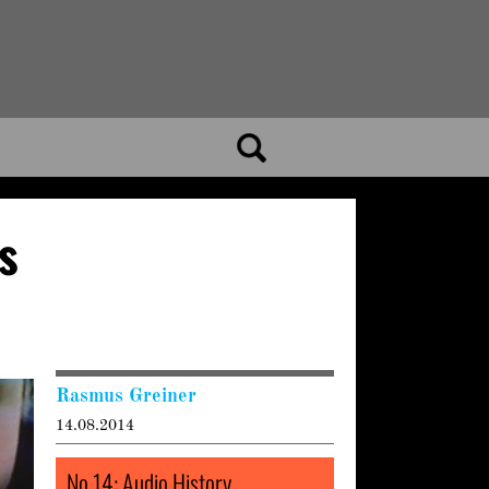
s
Rasmus Greiner
14.08.2014
No 14: Audio History