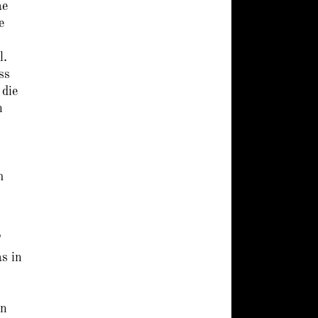
ae
e
l.
ss
 die
h
m
’
s in
in