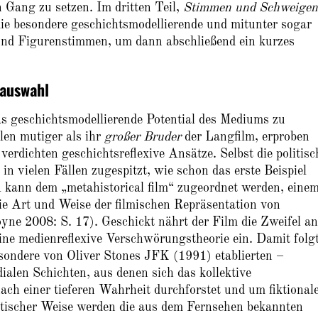
 Gang zu setzen. Im dritten Teil,
Stimmen und Schweigen
 die besondere geschichtsmodellierende und mitunter sogar
 und Figurenstimmen, um dann abschließend ein kurzes
mauswahl
as geschichtsmodellierende Potential des Mediums zu
llen mutiger als ihr
großer Bruder
der Langfilm, erproben
rdichten geschichtsreflexive Ansätze. Selbst die politisc
in vielen Fällen zugespitzt, wie schon das erste Beispiel
nn dem „metahistorical film“ zugeordnet werden, eine
ie Art und Weise der filmischen Repräsentation von
yne 2008: S. 17). Geschickt nährt der Film die Zweifel an
 eine medienreflexive Verschwörungstheorie ein. Damit folg
ere von Oliver Stones JFK (1991) etablierten –
ialen Schichten, aus denen sich das kollektive
ach einer tieferen Wahrheit durchforstet und um fiktional
istischer Weise werden die aus dem Fernsehen bekannten