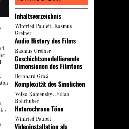
Inhaltsverzeichnis
Winfried Pauleit, Rasmus
s
Greiner
Audio History des Films
nd
Rasmus Greiner
ist
Geschichtsmodellierende
l
Dimensionen des Filmtons
,
Bernhard Groß
Komplexität des Sinnlichen
mton
Volko Kamensky, Julian
Rohrhuber
t
Heterochrone Töne
che
Winfried Pauleit
Videoinstallation als
n