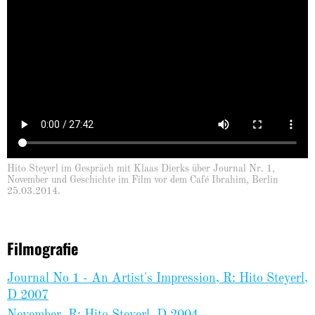
Hito Steyerl im Gespräch mit Klaas Dierks über Journal Nr. 1,
November und Geschichte im Film vor dem Café Ibrahim, Berlin
25.03.2014.
Filmografie
Journal No 1 - An Artist's Impression, R: Hito Steyerl,
D 2007
November, R: Hito Steyerl, D 2004