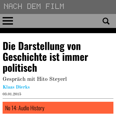
Direkt
zum
Inhalt
Home
Die Darstellung von
No 23
Geschichte ist immer
No 01–22
politisch
Essays
Gespräch mit Hito Steyerl
Klaas Dierks
Reviews
03.01.2015
Archiv
No 14: Audio History