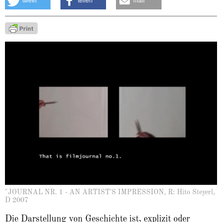
tweet
teilen
mail
"JOURNAL NR. 1 - AN ARTIST'S IMPRESSION, R: Hito Steyerl,
D 2007
Die Darstellung von Geschichte ist, explizit oder