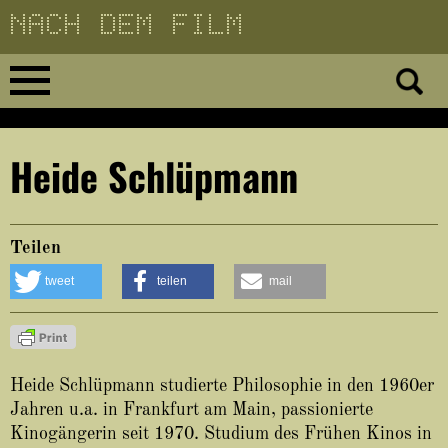
Direkt
zum
Inhalt
Home
Heide Schlüpmann
No 23
No 01–22
Teilen
tweet
teilen
mail
Essays
Reviews
Heide Schlüpmann studierte Philosophie in den 1960er
Archiv
Jahren u.a. in Frankfurt am Main, passionierte
Kinogängerin seit 1970. Studium des Frühen Kinos in