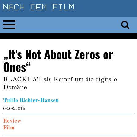
Direkt
zum
Inhalt
Home
„It's Not About Zeros or
No 23
Ones“
No 01–22
BLACKHAT als Kampf um die digitale
Domäne
Essays
Tullio Richter-Hansen
Reviews
03.08.2015
Review
Archiv
Film