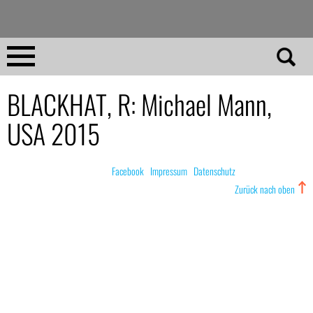
Direkt
zum
Inhalt
Home
BLACKHAT, R: Michael Mann,
USA 2015
No 23
No 01–22
© nachdemfilm 1999–2022 |
Facebook
|
Impressum
|
Datenschutz
Zurück nach oben
Essays
Reviews
Archiv