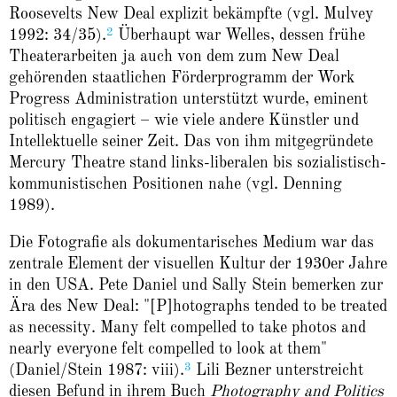
Roosevelts New Deal explizit bekämpfte (vgl. Mulvey
2
1992: 34/35).
Überhaupt war Welles, dessen frühe
Theaterarbeiten ja auch von dem zum New Deal
gehörenden staatlichen Förderprogramm der Work
Progress Administration unterstützt wurde, eminent
politisch engagiert – wie viele andere Künstler und
Intellektuelle seiner Zeit. Das von ihm mitgegründete
Mercury Theatre stand links-liberalen bis sozialistisch-
kommunistischen Positionen nahe (vgl. Denning
1989).
Die Fotografie als dokumentarisches Medium war das
zentrale Element der visuellen Kultur der 1930er Jahre
in den USA. Pete Daniel und Sally Stein bemerken zur
Ära des New Deal: "[P]hotographs tended to be treated
as necessity. Many felt compelled to take photos and
nearly everyone felt compelled to look at them"
3
(Daniel/Stein 1987: viii).
Lili Bezner unterstreicht
diesen Befund in ihrem Buch
Photography and Politics