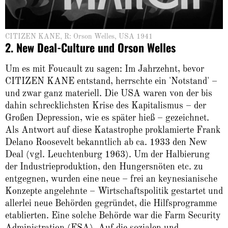
CITIZEN KANE, R: Orson Welles, USA 1941
2. New Deal-Culture und Orson Welles
Um es mit Foucault zu sagen: Im Jahrzehnt, bevor
CITIZEN KANE entstand, herrschte ein 'Notstand' –
und zwar ganz materiell. Die USA waren von der bis
dahin schrecklichsten Krise des Kapitalismus – der
Großen Depression, wie es später hieß – gezeichnet.
Als Antwort auf diese Katastrophe proklamierte Frank
Delano Roosevelt bekanntlich ab ca. 1933 den New
Deal (vgl. Leuchtenburg 1963). Um der Halbierung
der Industrieproduktion, den Hungersnöten etc. zu
entgegnen, wurden eine neue – frei an keynesianische
Konzepte angelehnte – Wirtschaftspolitik gestartet und
allerlei neue Behörden gegründet, die Hilfsprogramme
etablierten. Eine solche Behörde war die Farm Security
Administration (FSA). Auf die sozialen und