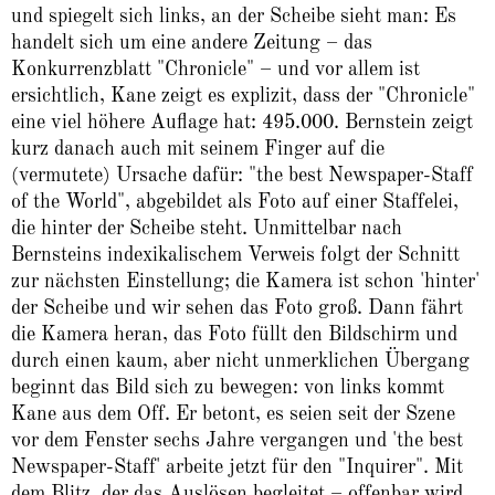
und spiegelt sich links, an der Scheibe sieht man: Es
handelt sich um eine andere Zeitung – das
Konkurrenzblatt "Chronicle" – und vor allem ist
ersichtlich, Kane zeigt es explizit, dass der "Chronicle"
eine viel höhere Auflage hat: 495.000. Bernstein zeigt
kurz danach auch mit seinem Finger auf die
(vermutete) Ursache dafür: "the best Newspaper-Staff
of the World", abgebildet als Foto auf einer Staffelei,
die hinter der Scheibe steht. Unmittelbar nach
Bernsteins indexikalischem Verweis folgt der Schnitt
zur nächsten Einstellung; die Kamera ist schon 'hinter'
der Scheibe und wir sehen das Foto groß. Dann fährt
die Kamera heran, das Foto füllt den Bildschirm und
durch einen kaum, aber nicht unmerklichen Übergang
beginnt das Bild sich zu bewegen: von links kommt
Kane aus dem Off. Er betont, es seien seit der Szene
vor dem Fenster sechs Jahre vergangen und 'the best
Newspaper-Staff' arbeite jetzt für den "Inquirer". Mit
dem Blitz, der das Auslösen begleitet – offenbar wird