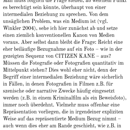
Man muss folglich die Frage stellen, ab welchem Punkt
es berechtigt sein könnte, überhaupt von einer
intermedialen Beziehung zu sprechen. Von dem
unsäglichen Problem, was ein Medium ist (vgl.
Winkler 2004), sehe ich hier zunächst ab und setze
einen ziemlich konventionellen Kanon von Medien
voraus. Aber selbst dann bleibt die Frage: Reicht eine
eher beiläufige Bezugnahme auf ein Foto – wie in der
gezeigten Sequenz von CITIZEN KANE – aus?
Müssen die Fotografie oder Fotografien quantitativ im
Mittelpunkt stehen? Dies wohl eher nicht, denn der
Begriff einer intermedialen Beziehung wäre sicherlich
in Fällen, in denen Fotografien in Filmen z.B. für
szenische oder narrative Zwecke häufig eingesetzt
werden (z.B. in einem Kriminalfilm als ein Beweisfoto),
immer noch überdehnt. Vielmehr muss offenbar eine
Repräsentation vorliegen, die in irgendeiner expliziten
Weise auf das repräsentierte Medium Bezug nimmt –
auch wenn dies eher am Rande geschieht, wie z.B. in