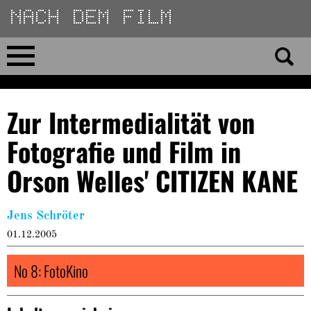
Direkt
zum
Inhalt
Home
Zur Intermedialität von
No 23
Fotografie und Film in
No 01–22
Orson Welles' CITIZEN KANE
Essays
Jens Schröter
01.12.2005
Reviews
No 8: FotoKino
Archiv