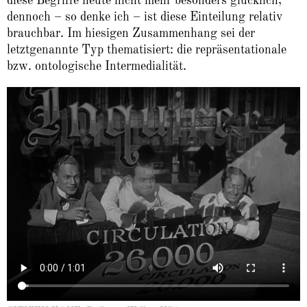
diese Begriffe heute nicht mehr besonders glücklich,
dennoch – so denke ich – ist diese Einteilung relativ
brauchbar. Im hiesigen Zusammenhang sei der
letztgenannte Typ thematisiert: die repräsentationale
bzw. ontologische Intermedialität.