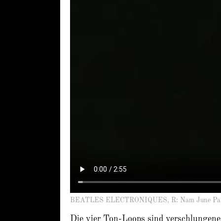
BEATLES ELECTRONIQUES, R: Nam June Paik 
Die vier Ton-Loops sind verschlungene 