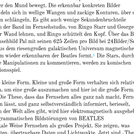
er den Mund bewegt. Die erkennbar konkreten Bilder
deln sich in wellige Wangen und zackige Konturen, über 
en schlängeln. Es gibt auch wenige Sekundenbruchteile
der Band im Fernsehstudio, von Ringo Starr und George
r Wand lehnen, und Ringo schüttelt den Kopf. Über das B
sehbild Pal mit seinen 625 Zeilen pro Bild bei 24Bilder/S
 aus dem riesengroßen galaktischen Universum magnetische
1
em wieder erkennbaren der Beatles formt.
Die Stars, durc
ese Manipulationen zu kommentieren, werden zu komischen
ionsspiel.
ne Form. Kleine und große Form verhalten sich relati
m, um eine große auszumachen und hier ist die große Form
Die These, dass das Fernsehen alles ganz nah macht, Fern
lässt, und ganz selbstverständlich informiert, berieselt,
in der Welt alles gibt, wird hier elektromagnetisch ausgehe
programmatischen Bildstörungen von BEATLES
 Weise Fernsehen als großes Projekt. Sie zeigen, was
sten, übertragbare Daten und Lichtpunkte. Jetzt sind „The