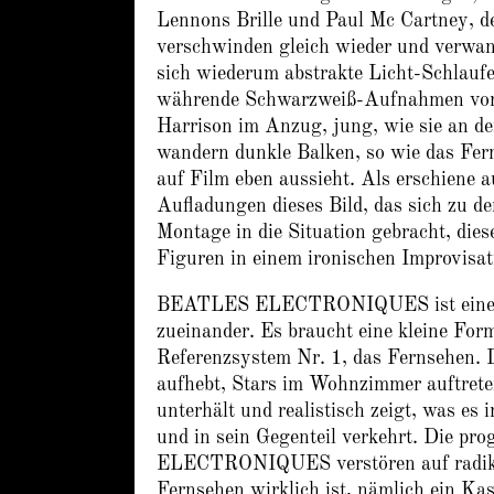
Lennons Brille und Paul Mc Cartney, d
verschwinden gleich wieder und verwan
sich wiederum abstrakte Licht-Schlauf
währende Schwarzweiß-Aufnahmen von 
Harrison im Anzug, jung, wie sie an de
wandern dunkle Balken, so wie das Fern
auf Film eben aussieht. Als erschiene
Aufladungen dieses Bild, das sich zu d
Montage in die Situation gebracht, di
Figuren in einem ironischen Improvisat
BEATLES ELECTRONIQUES ist eine klei
zueinander. Es braucht eine kleine For
Referenzsystem Nr. 1, das Fernsehen. 
aufhebt, Stars im Wohnzimmer auftreten 
unterhält und realistisch zeigt, was es 
und in sein Gegenteil verkehrt. Die 
ELECTRONIQUES verstören auf radikale
Fernsehen wirklich ist, nämlich ein Ka