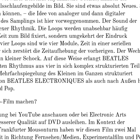
sschlaufengebilde im Bild. Sie sind etwas absolut Neues.
n können, – die Idee von analoger und dann digitaler
 des Samplings ist hier vorweggenommen. Der Sound der
plexer Rhythmik. Die Loops werden unabsehbar häufig
Zeit zum Bild fixiert, sondern umgekehrt der Eindruck
ier Loops sind wie vier Module, Zeit in einer seriellen
 sich zerstört die Zeitaufhebung der vorherigen. Der Wech
in kleiner Schock. Auf diese Weise erlangt BEATLES
Rhythmus aus vier in sich komplex strukturierten Tei
Mehrfachspiegelung des Kleinen im Ganzen strukturiert
s von BEATLES ELECTRONIQUES als auch nach Außen h
d Pop.
o-Film machen?
sung bei YouTube anschauen oder bei Electronic Arts
esserer Qualität auf DVD ausleihen. Im Kontext der
rankfurter Mousonturm haben wir diesen Film zwei Mal
nheit in Richtung Fernsehen/Medien, Experimentalfilm und P