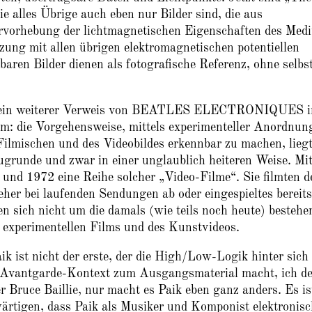
e alles Übrige auch eben nur Bilder sind, die aus
rvorhebung der lichtmagnetischen Eigenschaften des Med
zung mit allen übrigen elektromagnetischen potentiellen
aren Bilder dienen als fotografische Referenz, ohne selbs
t ein weiterer Verweis von BEATLES ELECTRONIQUES i
lm: die Vorgehensweise, mittels experimenteller Anordnun
Filmischen und des Videobildes erkennbar zu machen, lieg
e und zwar in einer unglaublich heiteren Weise. Mi
und 1972 eine Reihe solcher „Video-Filme“. Sie filmten d
eher bei laufenden Sendungen ab oder eingespieltes bereits
n sich nicht um die damals (wie teils noch heute) bestehe
 experimentellen Films und des Kunstvideos.
ik ist nicht der erste, der die High/Low-Logik hinter sich
 Avantgarde-Kontext zum Ausgangsmaterial macht, ich d
 Bruce Baillie, nur macht es Paik eben ganz anders. Es is
nwärtigen, dass Paik als Musiker und Komponist elektronisc