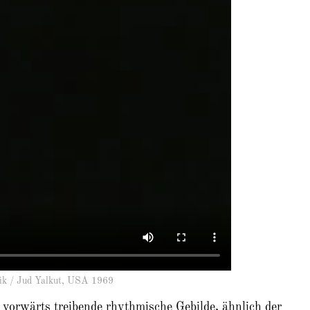
/ Jud Yalkut, USA 1969
vorwärts treibende rhythmische Gebilde, ähnlich der