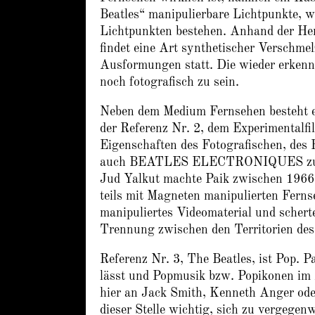
Beatles“ manipulierbare Lichtpunkte, wi
Lichtpunkten bestehen. Anhand der He
findet eine Art synthetischer Verschmel
Ausformungen statt. Die wieder erkennb
noch fotografisch zu sein.
Neben dem Medium Fernsehen besteh
der Referenz Nr. 2, dem Experimentalfi
Eigenschaften des Fotografischen, des 
auch BEATLES ELECTRONIQUES zugrund
Jud Yalkut machte Paik zwischen 1966 
teils mit Magneten manipulierten Ferns
manipuliertes Videomaterial und scherte
Trennung zwischen den Territorien des
Referenz Nr. 3, The Beatles, ist Pop. Pa
lässt und Popmusik bzw. Popikonen im
hier an Jack Smith, Kenneth Anger oder
dieser Stelle wichtig, sich zu vergege