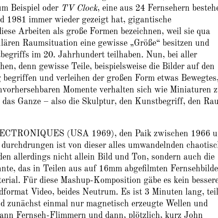
m Beispiel oder
TV Clock
, eine aus 24 Fernsehern besteh
nd 1981 immer wieder gezeigt hat, gigantische
ese Arbeiten als große Formen bezeichnen, weil sie qua
ulären Raumsituation eine gewisse „Größe“ besitzen und
egriffs im 20. Jahrhundert teilhaben. Nun, bei aller
en, denn gewisse Teile, beispielsweise die Bilder auf den
 begriffen und verleihen der großen Form etwas Bewegtes
nvorhersehbaren Momente verhalten sich wie Miniaturen 
ie das Ganze – also die Skulptur, den Kunstbegriff, den R
ELECTRONIQUES (USA 1969), den Paik zwischen 1966 u
r durchdrungen ist von dieser alles umwandelnden chaotis
n allerdings nicht allein Bild und Ton, sondern auch die
te, das in Teilen aus auf 16mm abgefilmten Fernsehbild
aterial. Für diese Mashup-Komposition gäbe es kein besser
ormat Video, beides Neutrum. Es ist 3 Minuten lang, tei
ind zunächst einmal nur magnetisch erzeugte Wellen und
dann Fernseh-Flimmern und dann, plötzlich, kurz John