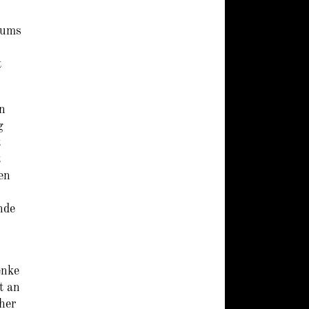
iums
t
n
g
t
t
en
nde
enke
t an
her