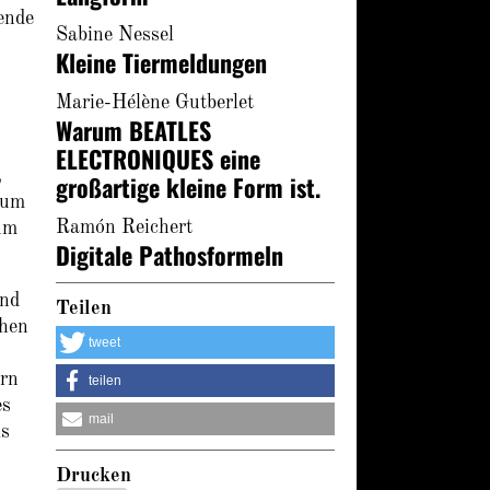
ende
Sabine Nessel
Kleine Tiermeldungen
Marie-Hélène Gutberlet
Warum BEATLES
ELECTRONIQUES eine
,
großartige kleine Form ist.
zum
Ramón Reichert
aum
Digitale Pathosformeln
nd
Teilen
chen
tweet
ern
teilen
es
mail
ls
Drucken