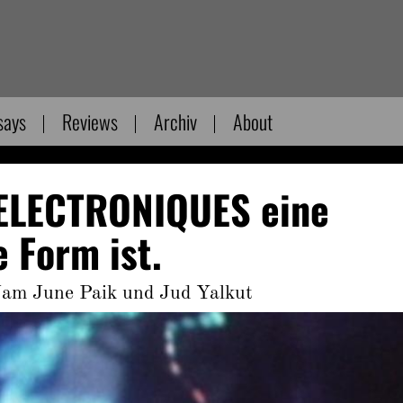
says
Reviews
Archiv
About
ELECTRONIQUES eine
 Form ist.
am June Paik und Jud Yalkut