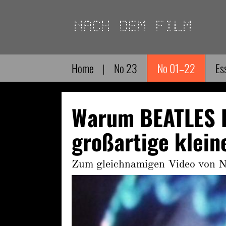
Direkt
zum
Inhalt
Home
No 23
No 01–22
Es
Warum BEATLES 
großartige kleine
Zum gleichnamigen Video von N