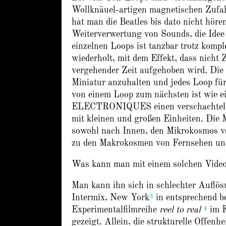
Wollknäuel-artigen magnetischen Zufall
hat man die Beatles bis dato nicht höre
Weiterverwertung von Sounds, die Idee
einzelnen Loops ist tanzbar trotz kom
wiederholt, mit dem Effekt, dass nicht 
vergehender Zeit aufgehoben wird. Die v
Miniatur anzuhalten und jedes Loop für
von einem Loop zum nächsten ist wie e
ELECTRONIQUES einen verschachtelten 
mit kleinen und großen Einheiten. Die 
sowohl nach Innen, den Mikrokosmo
zu den Makrokosmen von Fernsehen un
Was kann man mit einem solchen Vide
Man kann ihn sich in schlechter Auflö
3
Intermix, New York
in entsprechend b
4
Experimentalfilmreihe
reel to real
im F
gezeigt. Allein, die strukturelle Offe