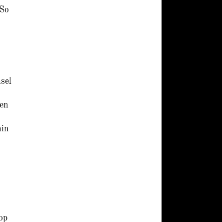
 So
sel
len
in
op