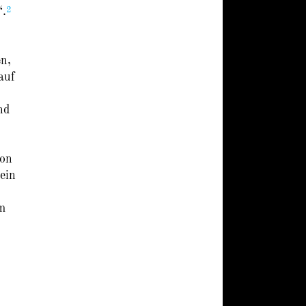
2
“.
n,
auf
nd
Ton
ein
em