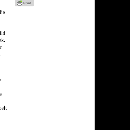
die
ild
ek.
r
h
v
,
e
belt