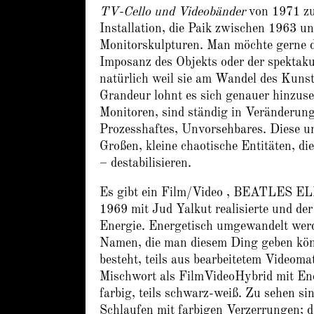
TV-Cello und Videobänder
von 1971 zu
Installation, die Paik zwischen 1963 u
Monitorskulpturen. Man möchte gerne di
Imposanz des Objekts oder der spektak
natürlich weil sie am Wandel des Kunstb
Grandeur lohnt es sich genauer hinzuseh
Monitoren, sind ständig in Veränderung
Prozesshaftes, Unvorsehbares. Diese u
Großen, kleine chaotische Entitäten, d
– destabilisieren.
Es gibt ein Film/Video , BEATLES 
1969 mit Jud Yalkut realisierte und de
Energie. Energetisch umgewandelt werde
Namen, die man diesem Ding geben könn
besteht, teils aus bearbeitetem Videom
Mischwort als FilmVideoHybrid mit Endf
farbig, teils schwarz-weiß. Zu sehen s
Schlaufen mit farbigen Verzerrungen; 