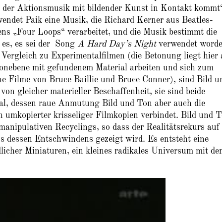
s der Aktionsmusik mit bildender Kunst in Kontakt kommt
 Paik eine Musik, die Richard Kerner aus Beatles-
ns „Four Loops“ verarbeitet, und die Musik bestimmt die
 es, es sei der Song
A Hard Day’s Night
verwendet worde
Vergleich zu Experimentalfilmen (die Betonung liegt hier 
 Tonebene mit gefundenem Material arbeiten und sich zum
iche Filme von Bruce Baillie und Bruce Conner), sind Bild u
eicher materieller Beschaffenheit, sie sind beide
ial, dessen raue Anmutung Bild und Ton aber auch die
h umkopierter krisseliger Filmkopien verbindet. Bild und 
nipulativen Recyclings, so dass der Realitätsrekurs auf 
ss dessen Entschwindens gezeigt wird. Es entsteht eine
dlicher Miniaturen, ein kleines radikales Universum mit d