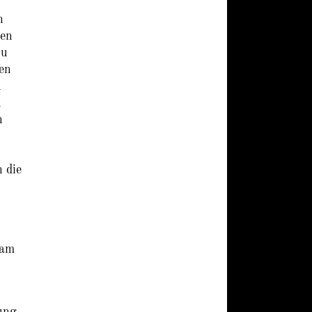
h
ten
zu
ken
n
n
n
 die
 am
ung