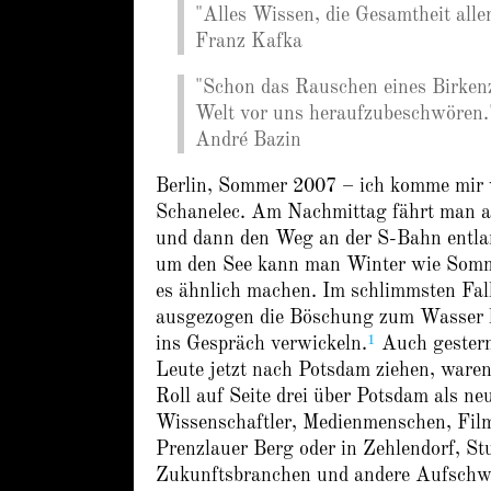
"Alles Wissen, die Gesamtheit all
Franz Kafka
"Schon das Rauschen eines Birkenz
Welt vor uns heraufzubeschwören.
André Bazin
Berlin, Sommer 2007 – ich komme mir 
Schanelec. Am Nachmittag fährt man al
und dann den Weg an der S-Bahn entlan
um den See kann man Winter wie Sommer
es ähnlich machen. Im schlimmsten Falle
ausgezogen die Böschung zum Wasser hi
1
ins Gespräch verwickeln.
Auch gestern,
Leute jetzt nach Potsdam ziehen, waren
Roll auf Seite drei über Potsdam als n
Wissenschaftler, Medienmenschen, Filml
Prenzlauer Berg oder in Zehlendorf, S
Zukunftsbranchen und andere Aufschwu