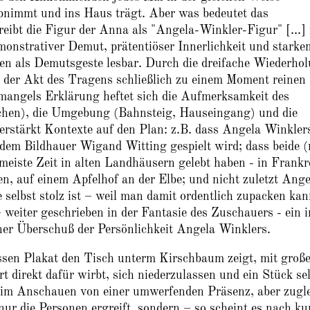
bnimmt und ins Haus trägt. Aber was bedeutet das
ibt die Figur der Anna als "Angela-Winkler-Figur" [...] 
onstrativer Demut, prätentiöser Innerlichkeit und starke
 als Demutsgeste lesbar. Durch die dreifache Wiederho
d der Akt des Tragens schließlich zu einem Moment reinen
mangels Erklärung heftet sich die Aufmerksamkeit des
chen), die Umgebung (Bahnsteig, Hauseingang) und die
verstärkt Kontexte auf den Plan: z.B. dass Angela Winkler
em Bildhauer Wigand Witting gespielt wird; dass beide (
 meiste Zeit in alten Landhäusern gelebt haben - in Frankr
en, auf einem Apfelhof an der Elbe; und nicht zuletzt Ange
selbst stolz ist – weil man damit ordentlich zupacken kan
weiter geschrieben in der Fantasie des Zuschauers - ein i
ner Überschuß der Persönlichkeit Angela Winklers.
ssen Plakat den Tisch unterm Kirschbaum zeigt, mit groß
 direkt dafür wirbt, sich niederzulassen und ein Stück se
eim Anschauen von einer umwerfenden Präsenz, aber zugl
 nur die Personen ergreift, sondern – so scheint es nach ku