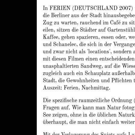
In FERIEN (DEUTSCHLAND 2007) 
die Berliner aus der Stadt hinausbegeb
Zug zu warten, rauchend im Café zu si
eilen, sitzen die Städter auf Gartenstü
Kaffee, gehen spazieren, essen oder, we
und Schanelec, die sich in der Vergang
und zwar nicht als 'locations', sondern 
mit diesen Filmen einen entscheidenden
unasphaltierten Sandweg, auf die Wiese
zugleich auch ein Schauplatz außerhalb
Stadt, die Gewohnheiten und Pflichten t
Auszeit: Ferien, Nachmittag.
Die spezifische raumzeitliche Ordnung (
Fragen auf. Wie kann man Natur fotog
See zeigen, ohne in die üblichen Naturk
überhaupt, die man nicht einfach weite
Mit der Verlagerung des Sujets aufs La