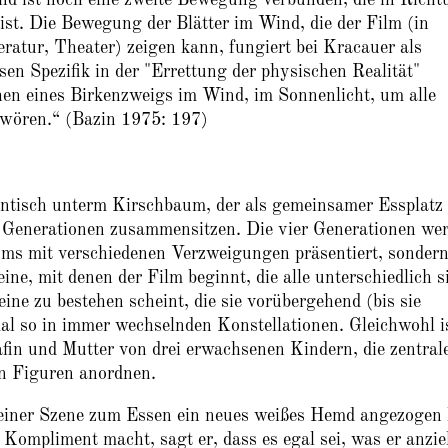
ist. Die Bewegung der Blätter im Wind, die der Film (in
ratur, Theater) zeigen kann, fungiert bei Kracauer als
sen Spezifik in der "Errettung der physischen Realität"
en eines Birkenzweigs im Wind, im Sonnenlicht, um alle
hwören.“ (Bazin 1975: 197)
tentisch unterm Kirschbaum, der als gemeinsamer Essplatz
r Generationen zusammensitzen. Die vier Generationen we
ms mit verschiedenen Verzweigungen präsentiert, sonder
ne, mit denen der Film beginnt, die alle unterschiedlich s
ine zu bestehen scheint, die sie vorübergehend (bis sie
mal so in immer wechselnden Konstellationen. Gleichwohl i
fin und Mutter von drei erwachsenen Kindern, die zentral
en Figuren anordnen.
iner Szene zum Essen ein neues weißes Hemd angezogen 
Kompliment macht, sagt er, dass es egal sei, was er anzie