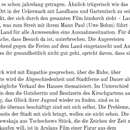
i es schon jahrelang getragen. Ähnlich trügerisch wie das
Ort in der Uckermark mit Landhaus und Gartentisch zu sei
kt, der sich durch den gesamten Film hindurch zieht – La
t, was zum Streit mit ihrem Mann Paul (Uwe Bohm) führt 
 Land für alle Anwesenden eine Ausnahmesituation. Für d
ache, dass Besuch da ist, unterbrochen. Die Angereisten
gehend gegen die Ferien auf dem Land eingetauscht und A
 es ihr gesundheitlich nicht gut geht, spricht davon, dass s
k wird mit Empathie gesprochen, über die Ruhe, über
te wird die Abgeschiedenheit und Stadtferne auf Dauer al
ögliche Verkauf des Hauses thematisiert. Im Unterschied
in dem die Gutsherrin und Besitzerin des Kirschgartens a
, das Glück ihrer Jugend wieder zu finden, sind es in
e überaus beschäftigt sind mit sich selbst. Die Probleme,
ts der Stadt mit sich bringt, wollen sie nicht sehen. Die
ewskaja aus Tschechows Stück, die die Zeichen der Zeit n
aufen will, ist in Arslans Film einer Figur aus dem