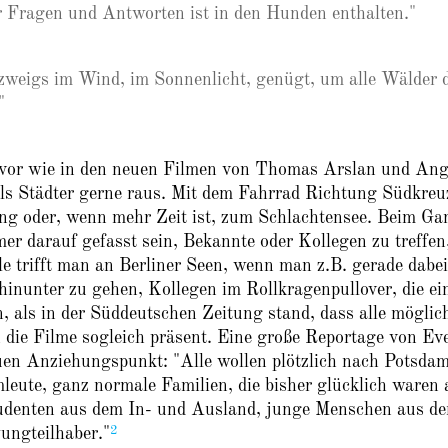
er Fragen und Antworten ist in den Hunden enthalten."
weigs im Wind, im Sonnenlicht, genügt, um alle Wälder 
"
vor wie in den neuen Filmen von Thomas Arslan und Ang
s Städter gerne raus. Mit dem Fahrrad Richtung Südkreu
g oder, wenn mehr Zeit ist, zum Schlachtensee. Beim Ga
 darauf gefasst sein, Bekannte oder Kollegen zu treffen,
 trifft man an Berliner Seen, wenn man z.B. gerade dabei 
nunter zu gehen, Kollegen im Rollkragenpullover, die ei
 als in der Süddeutschen Zeitung stand, dass alle möglic
 die Filme sogleich präsent. Eine große Reportage von Ev
euen Anziehungspunkt: "Alle wollen plötzlich nach Potsdam
eute, ganz normale Familien, die bisher glücklich waren
tudenten aus dem In- und Ausland, junge Menschen aus de
2
ngteilhaber."