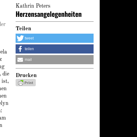
Kathrin Peters
Herzensangelegenheiten
der
Teilen
tweet
teilen
ela
z
mail
ng
 die
Drucken
ist,
nen
hen
elyn
:
 am
n