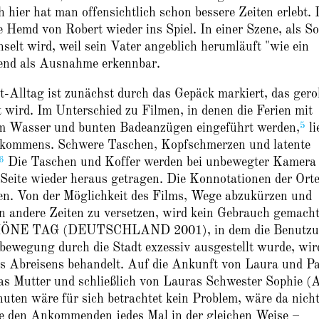
hier hat man offensichtlich schon bessere Zeiten erlebt. 
emd von Robert wieder ins Spiel. In einer Szene, als S
lt wird, weil sein Vater angeblich herumläuft "wie ein
end als Ausnahme erkennbar.
-Alltag ist zunächst durch das Gepäck markiert, das gerol
 wird. Im Unterschied zu Filmen, in denen die Ferien mit
5
em Wasser und bunten Badeanzügen eingeführt werden,
li
nkommens. Schwere Taschen, Kopfschmerzen und latente
6
Die Taschen und Koffer werden bei unbewegter Kamera 
 Seite wieder heraus getragen. Die Konnotationen der Ort
n. Von der Möglichkeit des Films, Wege abzukürzen und
in andere Zeiten zu versetzen, wird kein Gebrauch gemacht
SCHÖNE TAG (DEUTSCHLAND 2001), in dem die Benutz
tbewegung durch die Stadt exzessiv ausgestellt wurde, wir
 Abreisens behandelt. Auf die Ankunft von Laura und P
as Mutter und schließlich von Lauras Schwester Sophie (
uten wäre für sich betrachtet kein Problem, wäre da nicht
die den Ankommenden jedes Mal in der gleichen Weise –