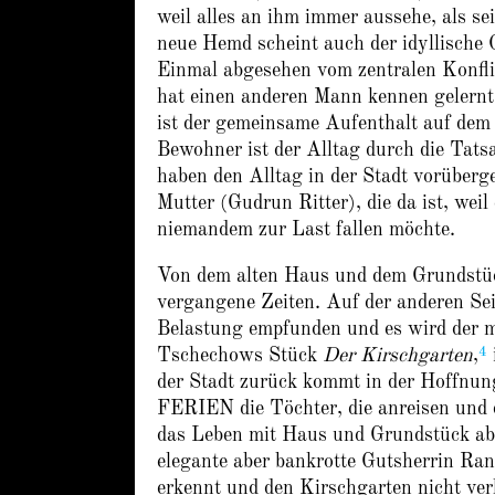
weil alles an ihm immer aussehe, als se
neue Hemd scheint auch der idyllische 
Einmal abgesehen vom zentralen Konfli
hat einen anderen Mann kennen gelern
ist der gemeinsame Aufenthalt auf dem
Bewohner ist der Alltag durch die Tats
haben den Alltag in der Stadt vorüber
Mutter (Gudrun Ritter), die da ist, weil
niemandem zur Last fallen möchte.
Von dem alten Haus und dem Grundstüc
vergangene Zeiten. Auf der anderen Sei
Belastung empfunden und es wird der m
4
Tschechows Stück
Der Kirschgarten
,
der Stadt zurück kommt in der Hoffnung
FERIEN die Töchter, die anreisen und di
das Leben mit Haus und Grundstück absei
elegante aber bankrotte Gutsherrin Ran
erkennt und den Kirschgarten nicht verk