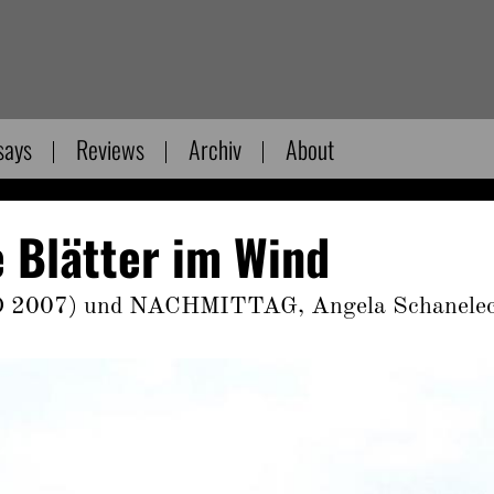
says
Reviews
Archiv
About
 Blätter im Wind
D 2007) und NACHMITTAG, Angela Schanele