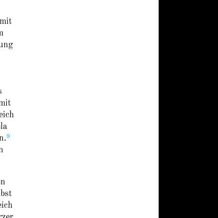
mit
m
lung
s
mit
eich
la
9
n.
n
en
lbst
eich
rzer