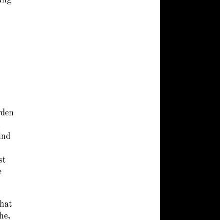
rden
n
ind
st
e
hat
he,