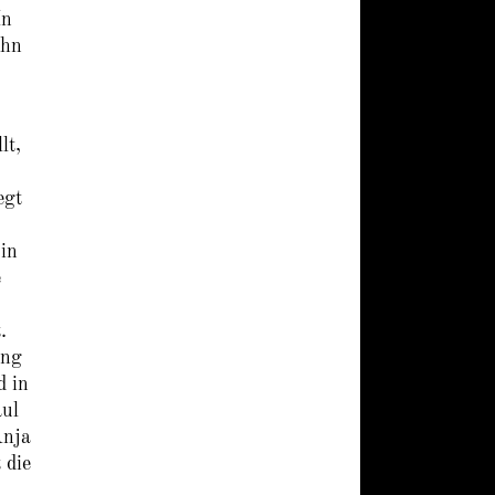
In
ohn
lt,
egt
in
e
.
ung
d in
aul
Anja
 die