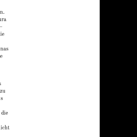
n.
ura
–
ie
nnas
ie
s
 zu
us
 die
icht