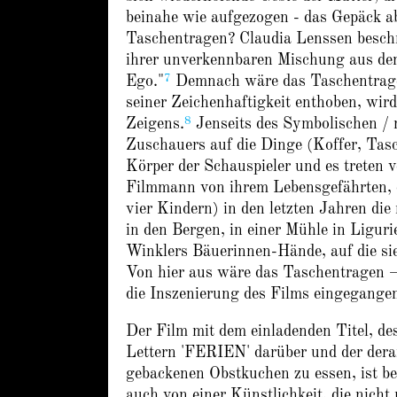
beinahe wie aufgezogen - das Gepäck a
Taschentragen? Claudia Lenssen beschre
ihrer unverkennbaren Mischung aus dem
7
Ego."
Demnach wäre das Taschentragen
seiner Zeichenhaftigkeit enthoben, wir
8
Zeigens.
Jenseits des Symbolischen / 
Zuschauers auf die Dinge (Koffer, Tas
Körper der Schauspieler und es treten 
Filmmann von ihrem Lebensgefährten, d
vier Kindern) in den letzten Jahren die
in den Bergen, in einer Mühle in Liguri
Winklers Bäuerinnen-Hände, auf die sie 
Von hier aus wäre das Taschentragen – 
die Inszenierung des Films eingegange
Der Film mit dem einladenden Titel, de
Lettern 'FERIEN' darüber und der derart
gebackenen Obstkuchen zu essen, ist b
auch von einer Künstlichkeit, die nicht