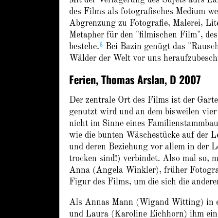
des Films als fotografisches Medium we
Abgrenzung zu Fotografie, Malerei, Lite
Metapher für den "filmischen Film", des
3
bestehe.
Bei Bazin genügt das "Rausch
Wälder der Welt vor uns heraufzubesc
Ferien, Thomas Arslan, D 2007
Der zentrale Ort des Films ist der Gar
genutzt wird und an dem bisweilen vie
nicht im Sinne eines Familienstammbau
wie die bunten Wäschestücke auf der Lei
und deren Beziehung vor allem in der Le
trocken sind!) verbindet. Also mal so, 
Anna (Angela Winkler), früher Fotogra
Figur des Films, um die sich die ander
Als Annas Mann (Wigand Witting) in e
und Laura (Karoline Eichhorn) ihm ein 