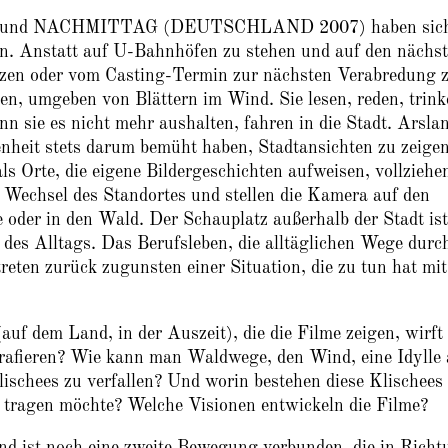
und NACHMITTAG (DEUTSCHLAND 2007) haben sic
en. Anstatt auf U-Bahnhöfen zu stehen und auf den nächs
tzen oder vom Casting-Termin zur nächsten Verabredung 
hlen, umgeben von Blättern im Wind. Sie lesen, reden, trin
nn sie es nicht mehr aushalten, fahren in die Stadt. Arsla
enheit stets darum bemüht haben, Stadtansichten zu zeige
als Orte, die eigene Bildergeschichten aufweisen, vollziehe
 Wechsel des Standortes und stellen die Kamera auf den
 oder in den Wald. Der Schauplatz außerhalb der Stadt ist
 des Alltags. Das Berufsleben, die alltäglichen Wege durch
reten zurück zugunsten einer Situation, die zu tun hat mit
auf dem Land, in der Auszeit), die die Filme zeigen, wirft
rafieren? Wie kann man Waldwege, den Wind, eine Idylle
lischees zu verfallen? Und worin bestehen diese Klischees
r tragen möchte? Welche Visionen entwickeln die Filme?
nd ist noch eine zweite Bewegung verbunden, die in Richt