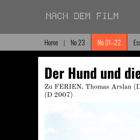
Direkt
zum
Inhalt
Home
No 23
No 01–22
Es
Der Hund und die
Zu FERIEN, Thomas Arslan (
(D 2007)