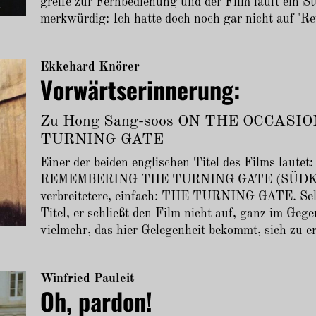
greife zur Fernbedienung und der Film läuft ein S
merkwürdig: Ich hatte doch noch gar nicht auf 'Re
Ekkehard Knörer
Vorwärtserinnerung:
Zu Hong Sang-soos ON THE OCCAS
TURNING GATE
Einer der beiden englischen Titel des Films la
REMEMBERING THE TURNING GATE (SÜDKORE
verbreitetere, einfach: THE TURNING GATE. Selt
Titel, er schließt den Film nicht auf, ganz im Gege
vielmehr, das hier Gelegenheit bekommt, sich zu e
Winfried Pauleit
Oh, pardon!