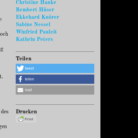
Christine Hanke
Rembert Hüser
Ekkehard Knörer
e
Sabine Nessel
Winfried Pauleit
noch
Kathrin Peters
ng
Teilen
tweet
t.
teilen
n
mail
 des
Drucken
gen