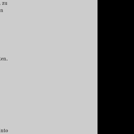
, zu
on
ten.
into