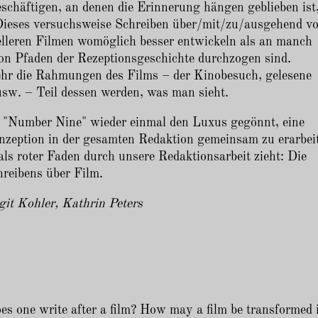
eschäftigen, an denen die Erinnerung hängen geblieben ist
. Dieses versuchsweise Schreiben über/mit/zu/ausgehend v
tuelleren Filmen womöglich besser entwickeln als an manch
 von Pfaden der Rezeptionsgeschichte durchzogen sind.
sehr die Rahmungen des Films – der Kinobesuch, gelesene
sw. – Teil dessen werden, was man sieht.
r "Number Nine" wieder einmal den Luxus gegönnt, eine
nzeption in der gesamten Redaktion gemeinsam zu erarbei
als roter Faden durch unsere Redaktionsarbeit zieht: Die
hreibens über Film.
git Kohler, Kathrin Peters
s one write after a film? How may a film be transformed 