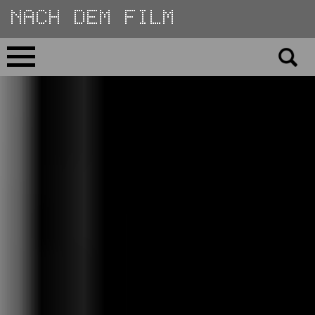
Direkt
zum
Inhalt
Home
No 23
No 01–22
Essays
Reviews
Archiv