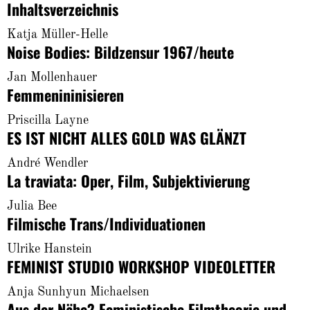
Inhaltsverzeichnis
About
Katja Müller-Helle
Noise Bodies: Bildzensur 1967/heute
Jan Mollenhauer
Femmenininisieren
Priscilla Layne
ES IST NICHT ALLES GOLD WAS GLÄNZT
André Wendler
La traviata: Oper, Film, Subjektivierung
Julia Bee
Filmische Trans/Individuationen
Ulrike Hanstein
FEMINIST STUDIO WORKSHOP VIDEOLETTER
Anja Sunhyun Michaelsen
Aus der Nähe? Feministische Filmtheorie und