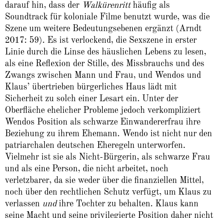
darauf hin, dass der
Walkürenritt
häufig als
Soundtrack für koloniale Filme benutzt wurde, was die
Szene um weitere Bedeutungsebenen ergänzt (Arndt
2017: 59). Es ist verlockend, die Sexszene in erster
Linie durch die Linse des häuslichen Lebens zu lesen,
als eine Reflexion der Stille, des Missbrauchs und des
Zwangs zwischen Mann und Frau, und Wendos und
Klaus’ übertrieben bürgerliches Haus lädt mit
Sicherheit zu solch einer Lesart ein. Unter der
Oberfläche ehelicher Probleme jedoch verkompliziert
Wendos Position als schwarze Einwandererfrau ihre
Beziehung zu ihrem Ehemann. Wendo ist nicht nur den
patriarchalen deutschen Eheregeln unterworfen.
Vielmehr ist sie als Nicht-Bürgerin, als schwarze Frau
und als eine Person, die nicht arbeitet, noch
verletzbarer, da sie weder über die finanziellen Mittel,
noch über den rechtlichen Schutz verfügt, um Klaus zu
verlassen
und
ihre Tochter zu behalten. Klaus kann
seine Macht und seine privilegierte Position daher nicht