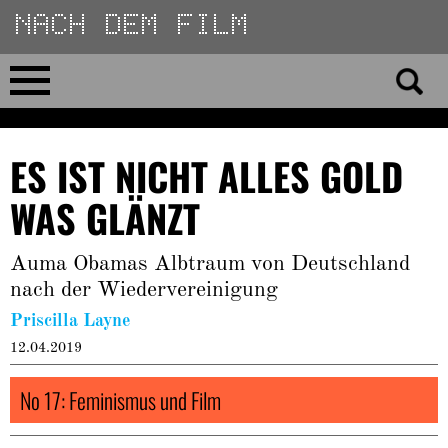
Direkt
zum
Inhalt
Home
ES IST NICHT ALLES GOLD
No 23
WAS GLÄNZT
No 01–22
Auma Obamas Albtraum von Deutschland
nach der Wiedervereinigung
Essays
Priscilla Layne
Reviews
12.04.2019
No 17: Feminismus und Film
Archiv