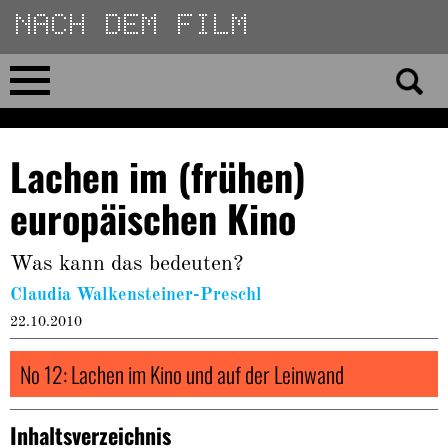
Direkt
zum
Inhalt
Home
Lachen im (frühen)
No 23
europäischen Kino
No 01–22
Was kann das bedeuten?
Essays
Claudia Walkensteiner-Preschl
22.10.2010
Reviews
No 12: Lachen im Kino und auf der Leinwand
Archiv
Inhaltsverzeichnis