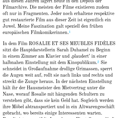
aus diesen Jahren lagert heute in den Depots der
Filmarchive. Die meisten der Filme existieren zudem
oft nur in Fragmenten. Jeder noch erhaltene respektive
gut restaurierte Film aus dieser Zeit ist eigentlich ein
Juwel. Meine Faszination galt speziell den frühen
1
europäischen Filmkomikerinnen.
In dem Film ROSALIE ET SES MEUBLES FIDÈLES
sitzt die Hauptdarstellerin Sarah Duhamel zu Beginn
in einem Zimmer am Klavier und ‚plaudert’ in einer
2
halbnahen Einstellung mit dem Kinopublikum.
Sie
schneidet in Großaufnahme drollige Grimassen, sperrt
die Augen weit auf, rollt sie nach links und rechts und
streckt die Zunge heraus. In der nächsten Einstellung
hält ihr der Hausmeister den Mietvertrag unter die
Nase, worauf Rosalie mit hängenden Schultern zu
verstehen gibt, dass sie kein Geld hat. Sogleich werden
ihre Möbel abtransportiert und in ein Altwarengeschäft
gebracht, wo bereits einige Interessenten warten.