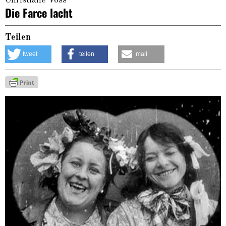
Christiane Voss
Die Farce lacht
Teilen
tweet
teilen
mail