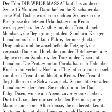
Der Film DIE WEIßE MASSAI läuft bis zu dieser
Szene 15 Minuten. Dann lachen die Zuschauer das
erste Mal. Bisher wurden in dichten Sequen­zen die
Ereignisse des letzten Urlaubstages in Kenia
wiedergegeben: der Ausflug mit dem Freund nach
Mombasa, die Begegnung mit dem Samburu-Krieger
Lemalian auf der Likoni-Fähre, der missglückte
Drogendeal und die anschließende Hetzjagd, der
verpasste Bus zum Hotel, die von der Hotelbewachung
abgewiesenen Samburu, der Tanz in der Disco mit
Lemalian. Die Protagonistin Carola hat sich Hals über
Kopf in ihn verliebt. Noch am Flughafen trennt sie sich
von ihrem Freund und bleibt in Kenia. Der Freund
fliegt allein in die Schweiz zurück. Sie möchte vor allem
Lemalian wiedersehen. Sie sucht ihn in der Bush-
Baby-Disco, wo sie am Abend zuvor getanzt haben.
Dort trifft sie aber nur seine beiden Freunde, junge
Männer aus seiner Altersklasse, die sie bereits kennt.
Sie teilen ihr mit, dass Lemalian nach Hause gegangen