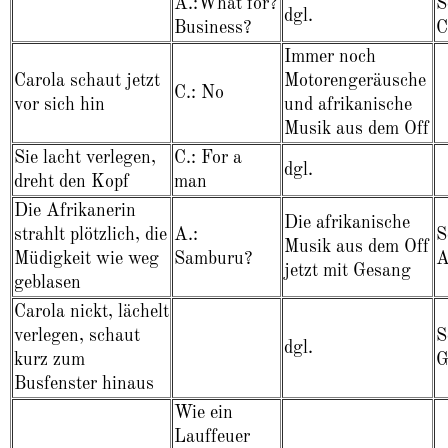
A.:What for?
S
dgl.
Business?
C
Immer noch
Carola schaut jetzt
Motorengeräusche
C.: No
vor sich hin
und afrikanische
Musik aus dem Off
Sie lacht verlegen,
C.: For a
dgl.
dreht den Kopf
man
Die Afrikanerin
Die afrikanische
strahlt plötzlich, die
A.:
S
Musik aus dem Off
Müdigkeit wie weg
Samburu?
A
jetzt mit Gesang
geblasen
Carola nickt, lächelt
verlegen, schaut
S
dgl.
kurz zum
G
Busfenster hinaus
Wie ein
Lauffeuer