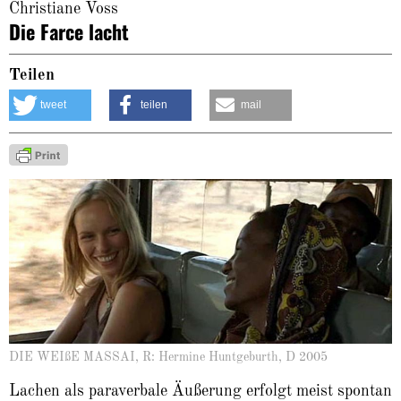
Christiane Voss
Die Farce lacht
Teilen
tweet
teilen
mail
DIE WEIßE MASSAI, R: Hermine Huntgeburth, D 2005
La­chen als paraverbale Äußerung erfolgt meist spontan