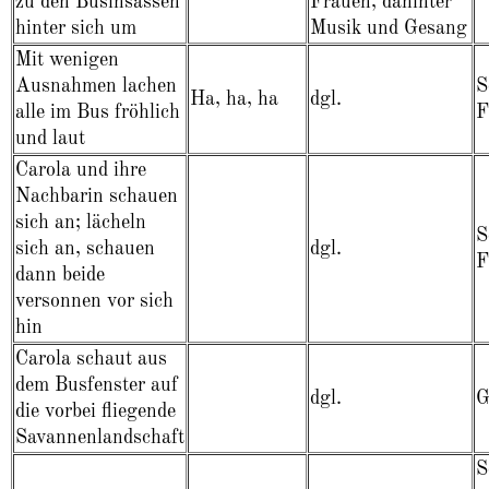
zu den Businsassen
Frauen, dahinter
hinter sich um
Musik und Gesang
Mit wenigen
Ausnahmen lachen
S
Ha, ha, ha
dgl.
alle im Bus fröhlich
F
und laut
Carola und ihre
Nachbarin schauen
sich an; lächeln
S
sich an, schauen
dgl.
F
dann beide
versonnen vor sich
hin
Carola schaut aus
dem Busfenster auf
dgl.
G
die vorbei fliegende
Savannenlandschaft
S