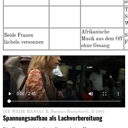
a
T
S
W
Afrikanische
Beide Frauen
S
Musik aus dem Off
lächeln versonnen
F
ohne Gesang
DIE WEIßE MASSAI, R: Hermine Huntgeburth, D 2005
Spannungsaufbau als Lachvorbereitung