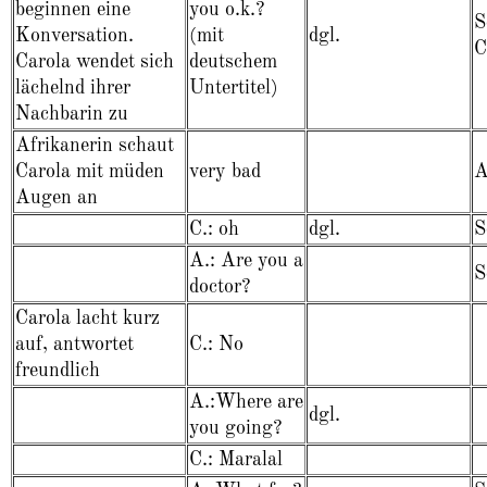
beginnen eine
you o.k.?
S
Konversation.
(mit
dgl.
C
Carola wendet sich
deutschem
lächelnd ihrer
Untertitel)
Nachbarin zu
Afrikanerin schaut
Carola mit müden
very bad
A
Augen an
C.: oh
dgl.
S
A.: Are you a
S
doctor?
Carola lacht kurz
auf, antwortet
C.: No
freundlich
A.:Where are
dgl.
you going?
C.: Maralal