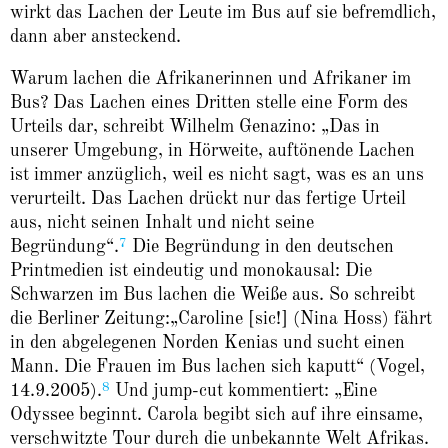
wirkt das Lachen der Leute im Bus auf sie befremdlich,
dann aber ansteckend.
Warum lachen die Afrikanerinnen und Afrikaner im
Bus? Das Lachen eines Dritten stelle eine Form des
Urteils dar, schreibt Wilhelm Genazino: „Das in
unserer Umgebung, in Hörweite, auftönende Lachen
ist immer anzüglich, weil es nicht sagt, was es an uns
verurteilt. Das Lachen drückt nur das fertige Urteil
aus, nicht seinen Inhalt und nicht seine
7
Begründung“.
Die Begründung in den deutschen
Printmedien ist eindeutig und monokausal: Die
Schwarzen im Bus lachen die Weiße aus. So schreibt
die Berliner Zeitung:„Caroline [sic!] (Nina Hoss) fährt
in den abgelegenen Norden Kenias und sucht einen
Mann. Die Frauen im Bus lachen sich kaputt“ (Vogel,
8
14.9.2005).
Und jump-cut kommentiert: „Eine
Odyssee beginnt. Carola begibt sich auf ihre einsame,
verschwitzte Tour durch die unbekannte Welt Afrikas.