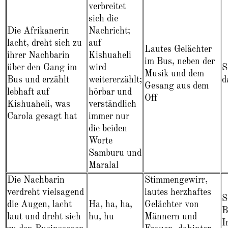
verbreitet
sich die
Die Afrikanerin
Nachricht;
lacht, dreht sich zu
auf
Lautes Gelächter
ihrer Nachbarin
Kishuaheli
im Bus, neben der
über den Gang im
wird
S
Musik und dem
Bus und erzählt
weitererzählt;
d
Gesang aus dem
lebhaft auf
hörbar und
Off
Kishuaheli, was
verständlich
Carola gesagt hat
immer nur
die beiden
Worte
Samburu und
Maralal
Die Nachbarin
Stimmengewirr,
verdreht vielsagend
lautes herzhaftes
S
die Augen, lacht
Ha, ha, ha,
Gelächter von
B
laut und dreht sich
hu, hu
Männern und
I