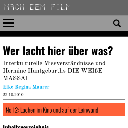
Direkt
zum
Inhalt
Home
Wer lacht hier über was?
No 23
Interkulturelle Missverständnisse und
No 01–22
Hermine Huntgeburths DIE WEIßE
MASSAI
Essays
Elke Regina Maurer
22.10.2010
Reviews
No 12: Lachen im Kino und auf der Leinwand
Archiv
Inhaltsverzeichnis