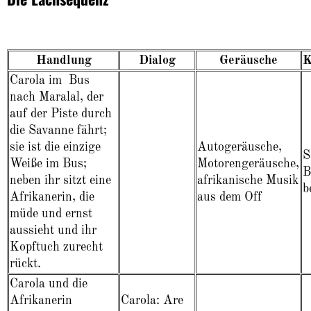
Handlung
Dialog
Geräusche
K
Carola im Bus
nach Maralal, der
auf der Piste durch
die Savanne fährt;
sie ist die einzige
Autogeräusche,
S
Weiße im Bus;
Motorengeräusche,
B
neben ihr sitzt eine
afrikanische Musik
b
Afrikanerin, die
aus dem Off
müde und ernst
aussieht und ihr
Kopftuch zurecht
rückt.
Carola und die
Afrikanerin
Carola: Are