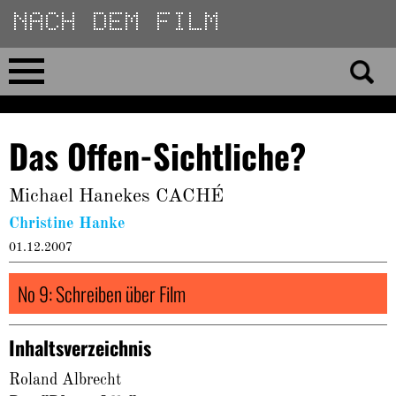
Direkt
zum
Inhalt
Home
Das Offen-Sichtliche?
No 23
Michael Hanekes CACHÉ
No 01–22
Christine Hanke
01.12.2007
Essays
No 9: Schreiben über Film
Reviews
Inhaltsverzeichnis
Archiv
Roland Albrecht