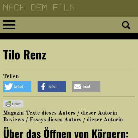
Direkt
zum
Inhalt
Home
Tilo Renz
No 23
No 01–22
Teilen
tweet
teilen
mail
Essays
Reviews
Magazin-Texte dieses Autors / dieser Autorin
Reviews / Essays dieses Autors / dieser Autorin
Archiv
Über das Öffnen von Körpern: