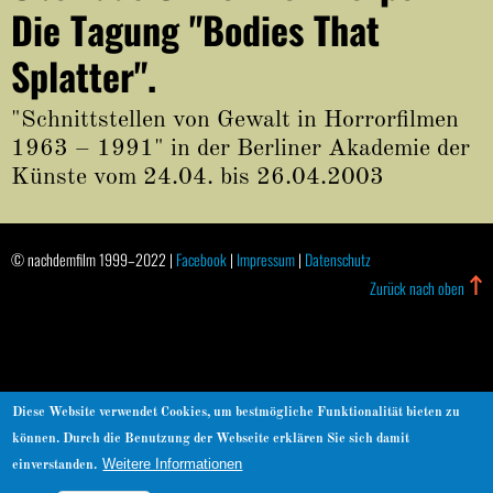
About
Die Tagung "Bodies That
Splatter".
"Schnittstellen von Gewalt in Horrorfilmen
1963 – 1991" in der Berliner Akademie der
Künste vom 24.04. bis 26.04.2003
© nachdemfilm 1999–2022 |
Facebook
|
Impressum
|
Datenschutz
Zurück nach oben
Diese Website verwendet Cookies, um bestmögliche Funktionalität bieten zu
können. Durch die Benutzung der Webseite erklären Sie sich damit
Weitere Informationen
einverstanden.