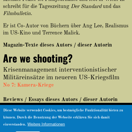
About
schreibt für die Tageszeitung
Der Standard
und das
Filmbulletin
.
Er ist Co-Autor von Büchern über Ang Lee, Realismus
im US-Kino und Terrence Malick.
Magazin-Texte dieses Autors / dieser Autorin
Are we shooting?
Krisenmanagement interventionistischer
Militäreinsätze im neueren US-Kriegsfilm
No 7: Kamera-Kriege
Reviews / Essays dieses Autors / dieser Autorin
Diese Website verwendet Cookies, um bestmögliche Funktionalität bieten zu
© nachdemfilm 1999–2022 |
Facebook
|
Impressum
|
Datenschutz
können. Durch die Benutzung der Webseite erklären Sie sich damit
Zurück nach oben
Weitere Informationen
einverstanden.