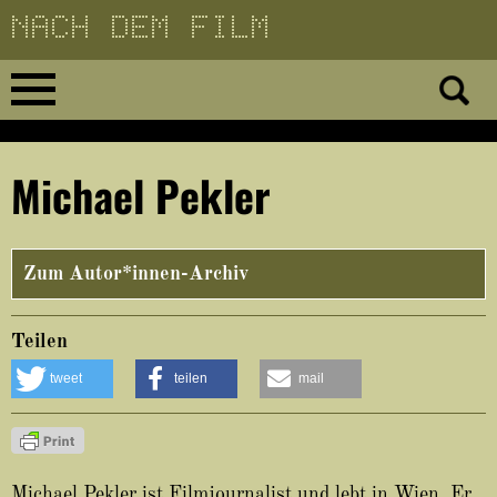
Direkt
zum
Inhalt
Home
Michael Pekler
No 23
No 01–22
Zum Autor*innen-Archiv
Essays
Teilen
tweet
teilen
mail
Reviews
Archiv
Michael Pekler ist Filmjournalist und lebt in Wien. Er