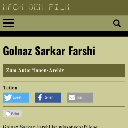
Direkt
zum
Inhalt
Home
Golnaz Sarkar Farshi
No 23
No 01–22
Zum Autor*innen-Archiv
Essays
Teilen
tweet
teilen
mail
Reviews
Archiv
Golnaz Sarkar Farshi ist wissenschaftliche