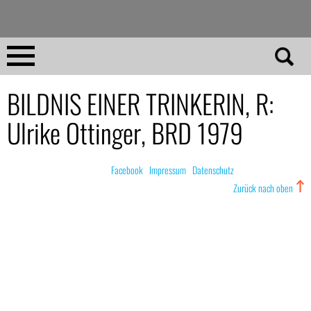
Direkt
zum
Inhalt
Home
BILDNIS EINER TRINKERIN, R:
Ulrike Ottinger, BRD 1979
No 23
No 01–22
© nachdemfilm 1999–2022 |
Facebook
|
Impressum
|
Datenschutz
Zurück nach oben
Essays
Reviews
Archiv